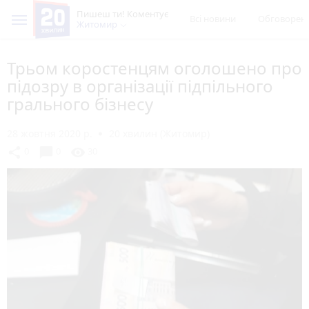
Пишеш ти! Коментує
Всі новини
Обговорен
Житомир
Трьом коростенцям оголошено про
підозру в організації підпільного
грального бізнесу
28 жовтня 2020 р.
20 хвилин (Житомир)
chat_bubble
share
visibility
0
0
30