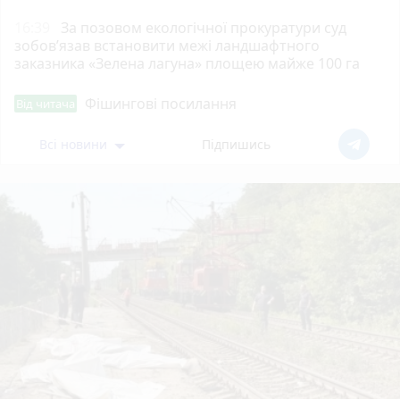
16:39
За позовом екологічної прокуратури суд
зобов’язав встановити межі ландшафтного
заказника «Зелена лагуна» площею майже 100 га
Фішингові посилання
Від читача
Всі новини
Підпишись