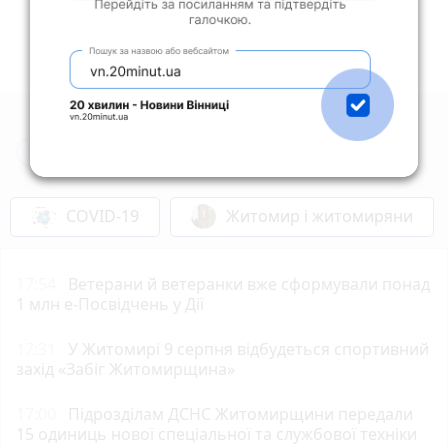
Новини Житомира за сьогодні
COVID-19
Житомир і житомиряни
17:54
Ветерани й ветеранки вже сформували понад
1 млн е-Посвідчень у Дії
17:31
У Житомирі 9 серпня відбудеться спортивний
захід «Забіг Житомирщина»
17:00
Підрозділам ДСНС Житомирщини передали
15 одиниць нової спеціальної та службової техніки