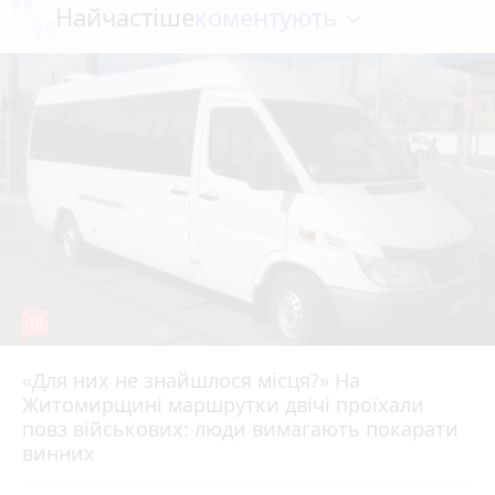
коментують
Найчастіше
19
«Для них не знайшлося місця?» На
Житомирщині маршрутки двічі проїхали
17 липня 2026 р.
повз військових: люди вимагають покарати
винних