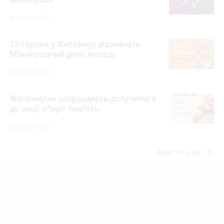
Вчора о 14:39
12 серпня у Житомирі відзначать
Міжнародний день молоді
Вчора о 15:51
Житомирян запрошують долучитися
до акції «Пиріг пам’яті»
Вчора о 15:00
keyboard_arrow_right
Дивитись ще