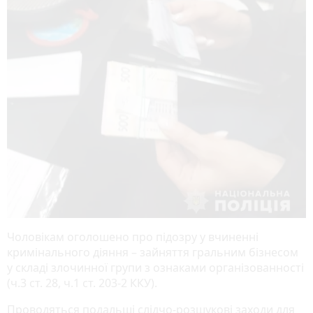
Чоловікам оголошено про підозру у вчиненні
кримінального діяння – зайняття гральним бізнесом
у складі злочинної групи з ознаками організованності
(ч.3 ст. 28, ч.1 ст. 203-2 ККУ).
Проводяться подальші слідчо-розшукові заходи для