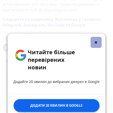
встановлення усіх обставин правопорушення та
притягнення осіб до відповідальності.
Слідкуйте за новинами Житомира у
Facebook
,
Telegram
,
Instagram
,
YouTube
та
Google
Кримінал
Поліція
×
Читайте більше
перевірених
Коментарі
новин
Додайте 20 хвилин до вибраних джерел в Google
Опублікувати коментар
ДОДАТИ 20 ХВИЛИН В GOOGLE