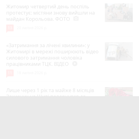
Житомир четвертий день поспіль
протестує: містяни знову вийшли на
майдан Корольова. ФОТО
photo_camera
13
20 липня 2026 р.
«Затримання за лічені хвилини»: у
Житомирі в мережі поширюють відео
силового затримання чоловіка
працівниками ТЦК. ВІДЕО
play_circle_filled
11
18 липня 2026 р.
Лише через 1 рік та майже 8 місяців
Захисник на Щиті повернувся до
рідного міста Захисник Олександр
Піонткевич
6
13 липня 2026 р.
Тарифи на холодну воду в містах