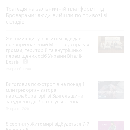
Трагедія на залізничній платформі під
Броварами: люди вийшли по тривозі зі
складів
Житомирщину з візитом відвідав
новопризначений Міністр у справах
громад, територій та внутрішньо
переміщених осіб України Віталій
Безгін
photo_camera
Вчора об 11:00
Виготовив психотропів на понад 1
млн грн: організатора
нарколабораторії зі Звягельщини
засуджено до 7 років ув'язнення
Вчора о 12:20
8 серпня у Житомирі відбудеться 7-й
Велопробіг