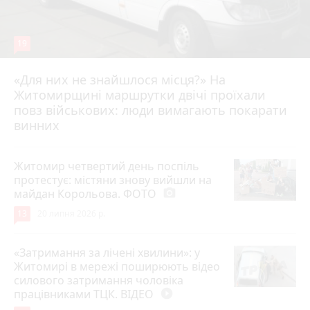
19
«Для них не знайшлося місця?» На
Житомирщині маршрутки двічі проїхали
17 липня 2026 р.
повз військових: люди вимагають покарати
винних
Житомир четвертий день поспіль
протестує: містяни знову вийшли на
майдан Корольова. ФОТО
photo_camera
13
20 липня 2026 р.
«Затримання за лічені хвилини»: у
Житомирі в мережі поширюють відео
силового затримання чоловіка
працівниками ТЦК. ВІДЕО
play_circle_filled