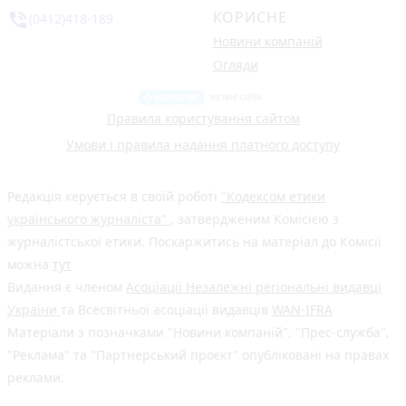
КОРИСНЕ
phone_in_talk
(0412)418-189
Новини компаній
Огляди
Правила користування сайтом
Умови і правила надання платного доступу
Редакція керується в своїй роботі
"Кодексом етики
українського журналіста"
, затвердженим Комісією з
журналістської етики. Поскаржитись на матеріал до Комісії
можна
тут
Видання є членом
Асоціації Незалежні регіональні видавці
України
та Всесвітньої асоціації видавців
WAN-IFRA
Матеріали з позначками "Новини компаній", "Прес-служба",
"Реклама" та "Партнерський проєкт" опубліковані на правах
реклами.