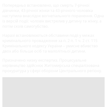
Попередньо встановлено, що смерть 7-річної
дівчинки, 43-річної жінки та 43-річного чоловіка
наступила внаслідок вогнепального поранення. Одна
із версій події: чоловік вистрелив у дитину та жінку, а
потім скоїв самогубство.
Наразі встановлюються обставини події у межах
кримінального провадження за п. 2 п. 1 ч. 2 ст. 115
Кримінального кодексу України – умисне вбивство
двох або більше осіб та малолітньої дитини.
Призначено низку експертиз. Процесуальне
керівництво здійснює Житомирська спеціалізована
прокуратура у сфері оборони Центрального регіону.