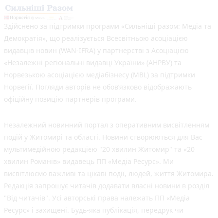
Здійснено за підтримки програми «Сильніші разом: Медіа та
Демократія», що реалізується Всесвітньою асоціацією
видавців новин (WAN-IFRA) у партнерстві з Асоціацією
«Незалежні регіональні видавці України» (АНРВУ) та
Норвезькою асоціацією медіабізнесу (MBL) за підтримки
Норвегії. Погляди авторів не обов’язково відображають
офіційну позицію партнерів програми.
Незалежний новинний портал з оперативним висвітленням
подій у Житомирі та області. Новини створюються для Вас
мультимедійною редакцією "20 хвилин Житомир" та «20
хвилин Романів» видавець ПП «Медіа Ресурс». Ми
висвітлюємо важливі та цікаві події, людей, життя Житомира.
Редакція запрошує читачів додавати власні новини в розділ
"Від читачів". Усі авторські права належать ПП «Медіа
Ресурс» і захищені. Будь-яка публiкацiя, передрук чи