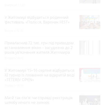
Вчора об 11:21
У Житомирі відбудеться родинний
фестиваль «Полісся. Вареник FEST»
Вчора о 12:39
Привласнив 72 тис. грн під приводом
встановлення вікон – засуджено до 2
років ув’язнення жителя Житомира
Вчора о 14:20
У Житомирі 15–16 серпня відбудеться
XI турнір із плавання на відкритій воді
«TETERIV OPEN»
Вчора о 10:40
Ми й так сім'я: чи справді реєстрація
шлюбу нічого не змінює