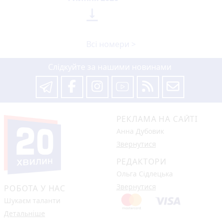

Всі номери >
Слідкуйте за нашими новинами
РЕКЛАМА НА САЙТІ
Анна Дубовик
Звернутися
РЕДАКТОРИ
Ольга Сідлецька
Звернутися
РОБОТА У НАС
Шукаєм таланти
Детальніше