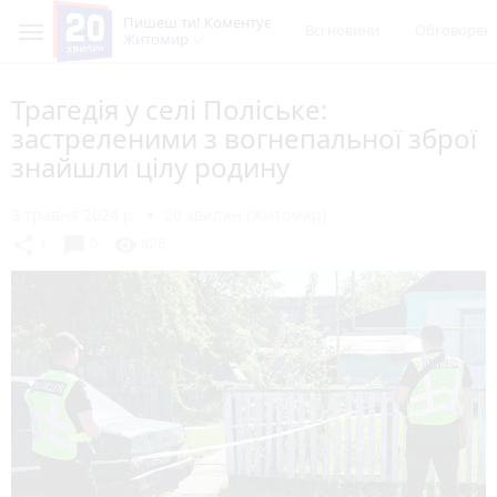
Пишеш ти! Коментує
Всі новини
Обговорен
Житомир
Трагедія у селі Поліське:
застреленими з вогнепальної зброї
знайшли цілу родину
3 травня 2024 р.
20 хвилин (Житомир)
chat_bubble
share
visibility
1
0
828