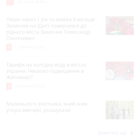
11
18 липня 2026 р.
Лише через 1 рік та майже 8 місяців
Захисник на Щиті повернувся до
рідного міста Захисник Олександр
Піонткевич
6
13 липня 2026 р.
Тарифи на холодну воду в містах
України. Чекаємо підвищення в
Житомирі?
6
14 липня 2026 р.
Маленького хлопчика, який зник
учора ввечері, розшукали
keyboard_arrow_right
Дивитись ще