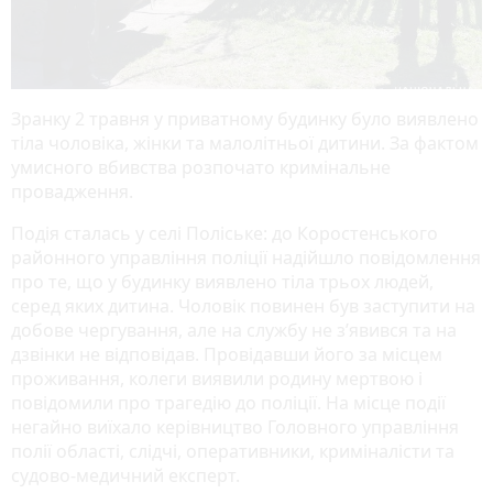
Зранку 2 травня у приватному будинку було виявлено
тіла чоловіка, жінки та малолітньої дитини. За фактом
умисного вбивства розпочато кримінальне
провадження.
Подія сталась у селі Поліське: до Коростенського
районного управління поліції надійшло повідомлення
про те, що у будинку виявлено тіла трьох людей,
серед яких дитина. Чоловік повинен був заступити на
добове чергування, але на службу не з’явився та на
дзвінки не відповідав. Провідавши його за місцем
проживання, колеги виявили родину мертвою і
повідомили про трагедію до поліції. На місце події
негайно виїхало керівництво Головного управління
полії області, слідчі, оперативники, криміналісти та
судово-медичний експерт.