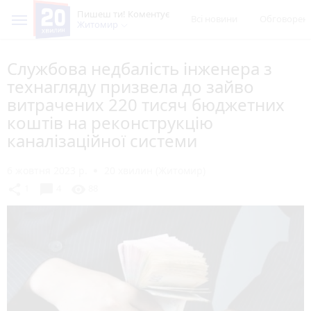
Пишеш ти! Коментує
Всі новини
Обговорен
Житомир
Службова недбалість інженера з
технагляду призвела до зайво
витрачених 220 тисяч бюджетних
коштів на реконструкцію
каналізаційної системи
6 жовтня 2023 р.
20 хвилин (Житомир)
chat_bubble
share
visibility
1
4
88