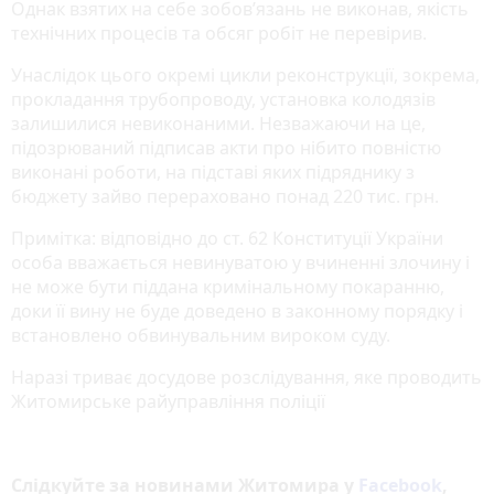
Однак взятих на себе зобов’язань не виконав, якість
технічних процесів та обсяг робіт не перевірив.
Унаслідок цього окремі цикли реконструкції, зокрема,
прокладання трубопроводу, установка колодязів
залишилися невиконаними. Незважаючи на це,
підозрюваний підписав акти про нібито повністю
виконані роботи, на підставі яких підряднику з
бюджету зайво перераховано понад 220 тис. грн.
Примітка: відповідно до ст. 62 Конституції України
особа вважається невинуватою у вчиненні злочину і
не може бути піддана кримінальному покаранню,
доки її вину не буде доведено в законному порядку і
встановлено обвинувальним вироком суду.
Наразі триває досудове розслідування, яке проводить
Житомирське райуправління поліції
Слідкуйте за новинами Житомира у
Facebook
,