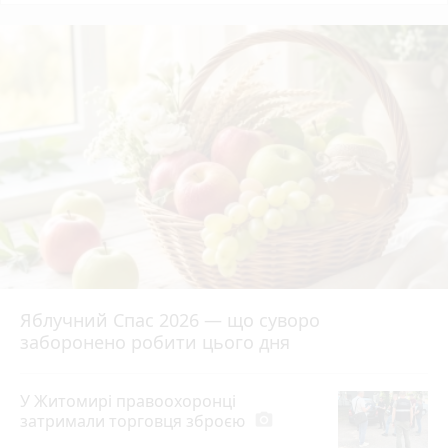
Яблучний Спас 2026 — що суворо
заборонено робити цього дня
У Житомирі правоохоронці
затримали торговця зброєю
photo_camera