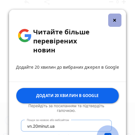
reply
share
remove
add
0
×
Стефания Димова
Viacheslav
reply
Magaletskyi
Читайте більше
6 жовтня 2023 р.
перевірених
Viacheslav Magaletskyi, вся ответсвенность
новин
на директорах школ
reply
share
remove
add
0
Додайте 20 хвилин до вибраних джерел в Google
ДОДАТИ 20 ХВИЛИН В GOOGLE
Новини Житомира за сьогодні