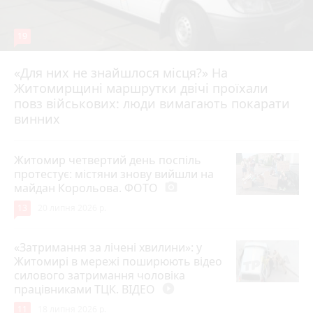
19
«Для них не знайшлося місця?» На
Житомирщині маршрутки двічі проїхали
17 липня 2026 р.
повз військових: люди вимагають покарати
винних
Житомир четвертий день поспіль
протестує: містяни знову вийшли на
майдан Корольова. ФОТО
photo_camera
13
20 липня 2026 р.
«Затримання за лічені хвилини»: у
Житомирі в мережі поширюють відео
силового затримання чоловіка
працівниками ТЦК. ВІДЕО
play_circle_filled
11
18 липня 2026 р.