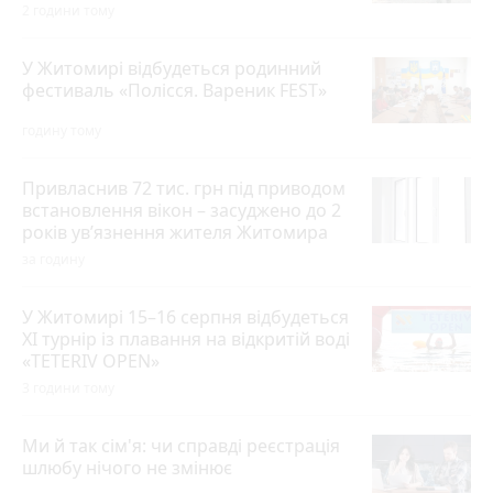
2 години тому
У Житомирі відбудеться родинний
фестиваль «Полісся. Вареник FEST»
годину тому
Привласнив 72 тис. грн під приводом
встановлення вікон – засуджено до 2
років ув’язнення жителя Житомира
за годину
У Житомирі 15–16 серпня відбудеться
XI турнір із плавання на відкритій воді
«TETERIV OPEN»
3 години тому
Ми й так сім'я: чи справді реєстрація
шлюбу нічого не змінює