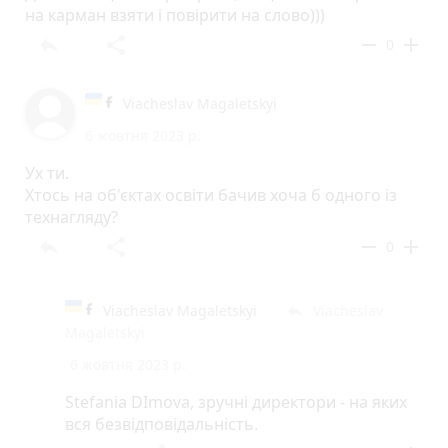
на карман взяти і повірити на слово)))
reply
share
remove
add
0
Viacheslav Magaletskyi
6 жовтня 2023 р.
Ух ти.
Хтось на об'єктах освіти бачив хоча б одного із
технагляду?
reply
share
remove
add
0
Viacheslav Magaletskyi
Viacheslav
reply
Magaletskyi
6 жовтня 2023 р.
Stefania DImova, зручні директори - на яких
вся безвідповідальність.