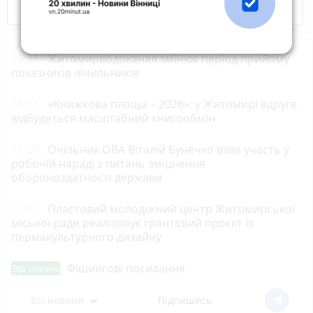
COVID-19
Житомир і житомиряни
16:21
Житомирводоканал змінює період прийому
показників лічильників
16:01
«Книжкова площа – 2026»: у Житомирі вдруге
відбудеться масштабний книгообмін
15:50
Очільник ОВА Віталій Бунечко взяв участь у
робочій нараді з питань зміцнення
обороноздатності держави
15:43
Пластовий молодіжний центр Житомирської
міської ради реалізовує грантовий проєкт із
пермакультурного дизайну
Фішингові посилання
Від читача
Всі новини
Підпишись