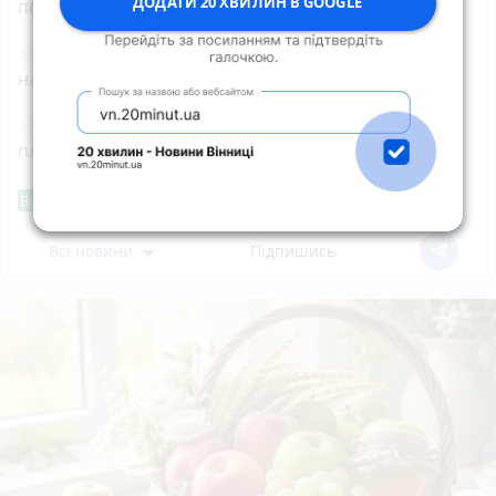
ДОДАТИ 20 ХВИЛИН В GOOGLE
понад 1,5 млн грн у центрі Житомира
17:00
На Житомирщині від початку року
народилося понад 3 тисячі дітей
16:40
У Корнині згоріла господарча будівля
площею 100 кв. м
Фішингові посилання
Від читача
Всі новини
Підпишись