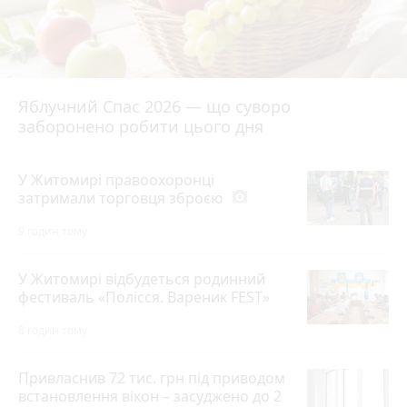
Яблучний Спас 2026 — що суворо
заборонено робити цього дня
У Житомирі правоохоронці
затримали торговця зброєю
photo_camera
9 годин тому
У Житомирі відбудеться родинний
фестиваль «Полісся. Вареник FEST»
8 годин тому
Привласнив 72 тис. грн під приводом
встановлення вікон – засуджено до 2