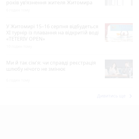
років ув’язнення жителя Житомира
6 годин тому
У Житомирі 15–16 серпня відбудеться
XI турнір із плавання на відкритій воді
«TETERIV OPEN»
10 годин тому
Ми й так сім'я: чи справді реєстрація
шлюбу нічого не змінює
6 годин тому
keyboard_arrow_right
Дивитись ще