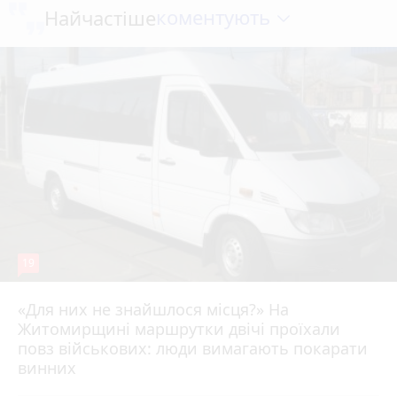
коментують
Найчастіше
19
«Для них не знайшлося місця?» На
Житомирщині маршрутки двічі проїхали
17 липня 2026 р.
повз військових: люди вимагають покарати
винних