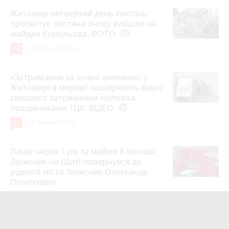
Житомир четвертий день поспіль
протестує: містяни знову вийшли на
майдан Корольова. ФОТО
photo_camera
13
20 липня 2026 р.
«Затримання за лічені хвилини»: у
Житомирі в мережі поширюють відео
силового затримання чоловіка
працівниками ТЦК. ВІДЕО
play_circle_filled
11
18 липня 2026 р.
Лише через 1 рік та майже 8 місяців
Захисник на Щиті повернувся до
рідного міста Захисник Олександр
Піонткевич
6
13 липня 2026 р.
Тарифи на холодну воду в містах