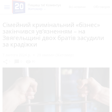
Пишеш ти! Коментує
Всі новини
Обговорен
Житомир
Сімейний кримінальний «бізнес»
закінчився ув’язненням – на
Звягельщині двох братів засудили
за крадіжки
7 лютого 2024 р.
20 хвилин (Житомир)
chat_bubble
share
visibility
1
0
80