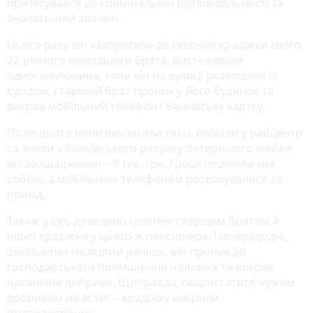
притягувався до кримінальної відповідальності за
аналогічний злочин.
Цього разу він «запросив» до скоєння крадіжки свого
22-річного молодшого брата. Вистеживши
односельчанина, коли він на вулиці розмовляв із
сусідом, старший брат проник у його будинок та
викрав мобільний телефон і банківську картку.
Після цього вони викликали таксі, поїхали у райцентр
та зняли з банківського рахунку потерпілого майже
всі заощадження – 9 тис. грн. Гроші поділили між
собою, а мобільним телефоном розрахувалися за
проїзд.
Також у суді доведено скоєння старшим братом й
іншої крадіжки у цього ж пенсіонера. Напередодні,
декількома місяцями раніше, він проник до
господарського приміщення чоловіка та викрав
органічне добриво. Щоправда, скористатися чужим
добривом не встиг – крадіжку викрили
правоохоронці.