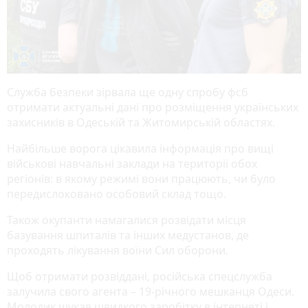
Служба безпеки зірвала ще одну спробу фсб
отримати актуальні дані про розміщення українських
захисників в Одеській та Житомирській областях.
Найбільше ворога цікавила інформація про вищі
військові навчальні заклади на території обох
регіонів: в якому режимі вони працюють, чи було
передислоковано особовий склад тощо.
Також окупанти намагалися розвідати місця
базування шпиталів та інших медустанов, де
проходять лікування воїни Сил оборони.
Щоб отримати розвіддані, російська спецслужба
залучила свого агента – 19-річного мешканця Одеси.
Молодик шукав швидкого заробітку в інтернеті і