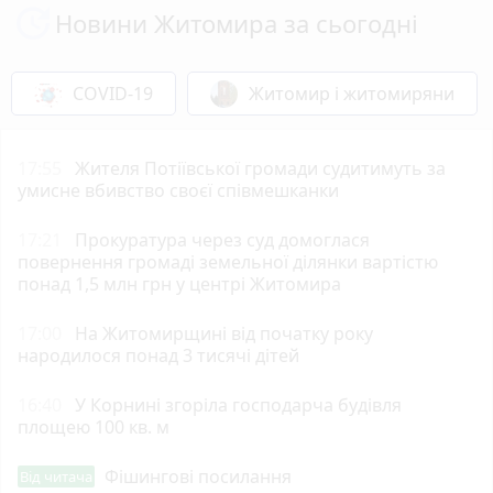
Новини Житомира за сьогодні
COVID-19
Житомир і житомиряни
17:55
Жителя Потіївської громади судитимуть за
умисне вбивство своєї співмешканки
17:21
Прокуратура через суд домоглася
повернення громаді земельної ділянки вартістю
понад 1,5 млн грн у центрі Житомира
17:00
На Житомирщині від початку року
народилося понад 3 тисячі дітей
16:40
У Корнині згоріла господарча будівля
площею 100 кв. м
Фішингові посилання
Від читача