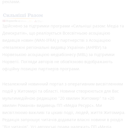
реклами.
Здійснено за підтримки програми «Сильніші разом: Медіа та
Демократія», що реалізується Всесвітньою асоціацією
видавців новин (WAN-IFRA) у партнерстві з Асоціацією
«Незалежні регіональні видавці України» (АНРВУ) та
Норвезькою асоціацією медіабізнесу (MBL) за підтримки
Норвегії. Погляди авторів не обов’язково відображають
офіційну позицію партнерів програми.
Незалежний новинний портал з оперативним висвітленням
подій у Житомирі та області. Новини створюються для Вас
мультимедійною редакцією "20 хвилин Житомир" та «20
хвилин Романів» видавець ПП «Медіа Ресурс». Ми
висвітлюємо важливі та цікаві події, людей, життя Житомира.
Редакція запрошує читачів додавати власні новини в розділ
"Від читачів". Усі авторські права належать ПП «Медіа