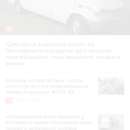
19
«Для них не знайшлося місця?» На
Житомирщині маршрутки двічі проїхали
17 липня 2026 р.
повз військових: люди вимагають покарати
винних
Житомир четвертий день поспіль
протестує: містяни знову вийшли на
майдан Корольова. ФОТО
photo_camera
13
20 липня 2026 р.
«Затримання за лічені хвилини»: у
Житомирі в мережі поширюють відео
силового затримання чоловіка