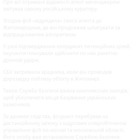
Про всі отримані відомості агент месенджером
звітував своєму російському куратору.
Згодом фсб «відрядила» свого агента до
Житомирщини, де він продовжив шпигувати за
відпрацьованим алгоритмом.
У разі підтвердження координат потенційних цілей,
окупанти планували здійснити по них ракетно-
дронові удари.
СБУ затримала зрадника, коли він проводив
дорозвідку поблизу об’єкту в Житомирі.
Також Служба безпеки вжила комплексних заходів,
щоб убезпечити місця базування українських
захисників.
За даними слідства, фігурант перебував на
дистанційному зв’язку з кадровим співробітником
управління фсб по москві та московській області.
Його особу вже встановлено Службою безпеки.