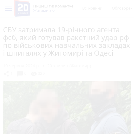
Пишеш ти! Коментує
Всі новини
Обговорен
Житомир
СБУ затримала 19-річного агента
фсб, який готував ракетний удар рф
по військових навчальних закладах
і шпиталях у Житомирі та Одесі
10 червня 2024 р.
20 хвилин (Житомир)
chat_bubble
share
visibility
1
0
329