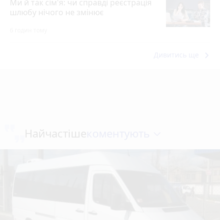
Ми й так сім'я: чи справді реєстрація
шлюбу нічого не змінює
6 годин тому
keyboard_arrow_right
Дивитись ще
коментують
Найчастіше