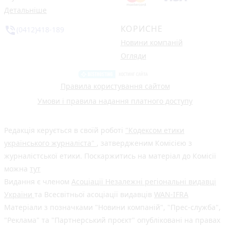
Детальніше
КОРИСНЕ
phone_in_talk
(0412)418-189
Новини компаній
Огляди
Правила користування сайтом
Умови і правила надання платного доступу
Редакція керується в своїй роботі
"Кодексом етики
українського журналіста"
, затвердженим Комісією з
журналістської етики. Поскаржитись на матеріал до Комісії
можна
тут
Видання є членом
Асоціації Незалежні регіональні видавці
України
та Всесвітньої асоціації видавців
WAN-IFRA
Матеріали з позначками "Новини компаній", "Прес-служба",
"Реклама" та "Партнерський проєкт" опубліковані на правах