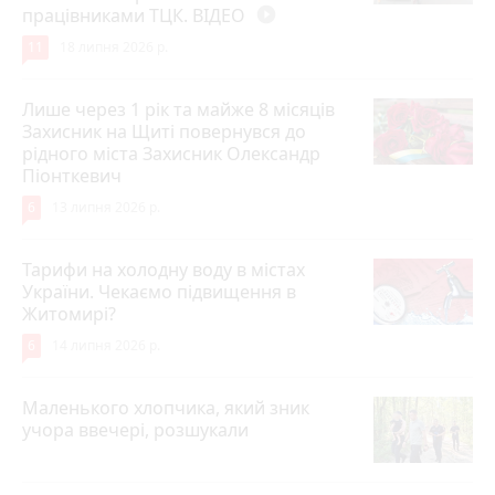
працівниками ТЦК. ВІДЕО
play_circle_filled
11
18 липня 2026 р.
Лише через 1 рік та майже 8 місяців
Захисник на Щиті повернувся до
рідного міста Захисник Олександр
Піонткевич
6
13 липня 2026 р.
Тарифи на холодну воду в містах
України. Чекаємо підвищення в
Житомирі?
6
14 липня 2026 р.
Маленького хлопчика, який зник
учора ввечері, розшукали