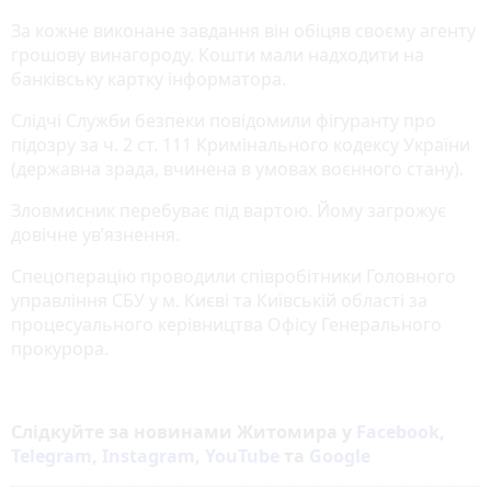
За кожне виконане завдання він обіцяв своєму агенту
грошову винагороду. Кошти мали надходити на
банківську картку інформатора.
Слідчі Служби безпеки повідомили фігуранту про
підозру за ч. 2 ст. 111 Кримінального кодексу України
(державна зрада, вчинена в умовах воєнного стану).
Зловмисник перебуває під вартою. Йому загрожує
довічне ув’язнення.
Спецоперацію проводили співробітники Головного
управління СБУ у м. Києві та Київській області за
процесуального керівництва Офісу Генерального
прокурора.
Слідкуйте за новинами Житомира у
Facebook
,
Telegram
,
Instagram
,
YouTube
та
Google