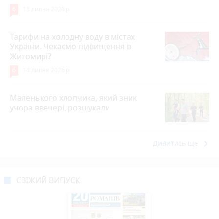
6
13 липня 2026 р.
Тарифи на холодну воду в містах
України. Чекаємо підвищення в
Житомирі?
6
14 липня 2026 р.
Маленького хлопчика, який зник
учора ввечері, розшукали
keyboard_arrow_right
Дивитись ще
СВІЖИЙ ВИПУСК