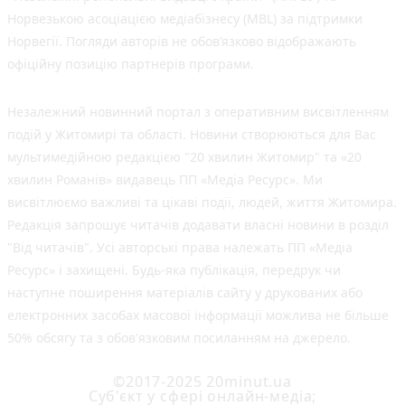
Норвезькою асоціацією медіабізнесу (MBL) за підтримки
Норвегії. Погляди авторів не обов’язково відображають
офіційну позицію партнерів програми.
Незалежний новинний портал з оперативним висвітленням
подій у Житомирі та області. Новини створюються для Вас
мультимедійною редакцією "20 хвилин Житомир" та «20
хвилин Романів» видавець ПП «Медіа Ресурс». Ми
висвітлюємо важливі та цікаві події, людей, життя Житомира.
Редакція запрошує читачів додавати власні новини в розділ
"Від читачів". Усі авторські права належать ПП «Медіа
Ресурс» і захищені. Будь-яка публiкацiя, передрук чи
наступне поширення матеріалів сайту у друкованих або
електронних засобах масової інформації можлива не більше
50% обсягу та з обов'язковим посиланням на джерело.
©2017-2025 20minut.ua
Cуб'єкт у сфері онлайн-медіа;