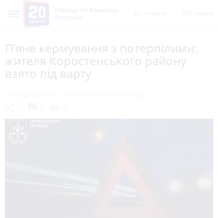
Пишеш ти! Коментує
Всі новини
Обговорен
Житомир
П’яне кермування з потерпілими:
жителя Коростенського району
взято під варту
2 червня 2026 р.
20 хвилин (Житомир)
chat_bubble
share
visibility
0
0
39