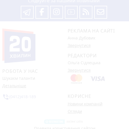
Слідкуйте за нашими новинами
РЕКЛАМА НА САЙТІ
Анна Дубовик
Звернутися
РЕДАКТОРИ
Ольга Сідлецька
Звернутися
РОБОТА У НАС
Шукаєм таланти
Детальніше
КОРИСНЕ
phone_in_talk
(0412)418-189
Новини компаній
Огляди
Правила користування сайтом