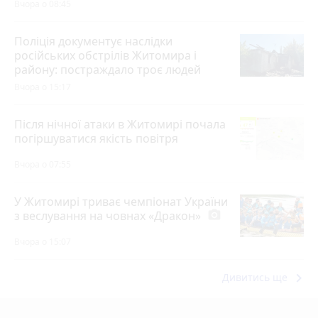
Вчора о 08:45
Поліція документує наслідки
російських обстрілів Житомира і
району: постраждало троє людей
Вчора о 15:17
Після нічної атаки в Житомирі почала
погіршуватися якість повітря
Вчора о 07:55
У Житомирі триває чемпіонат України
з веслування на човнах «Дракон»
photo_camera
Вчора о 15:07
keyboard_arrow_right
Дивитись ще