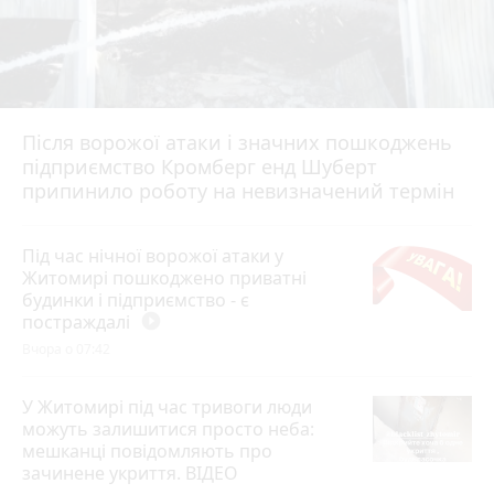
Після ворожої атаки і значних пошкоджень
підприємство Кромберг енд Шуберт
припинило роботу на невизначений термін
Під час нічної ворожої атаки у
Житомирі пошкоджено приватні
будинки і підприємство - є
постраждалі
play_circle_filled
Вчора о 07:42
У Житомирі під час тривоги люди
можуть залишитися просто неба:
мешканці повідомляють про
зачинене укриття. ВІДЕО