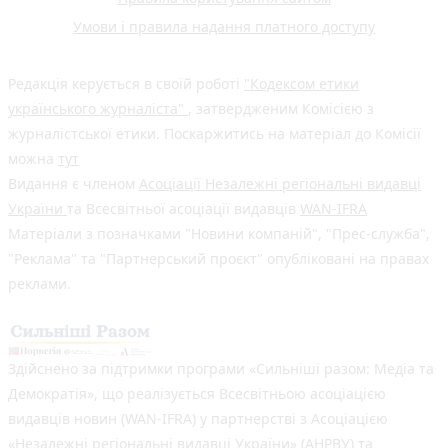
Умови і правила надання платного доступу
Редакція керується в своїй роботі
"Кодексом етики
українського журналіста"
, затвердженим Комісією з
журналістської етики. Поскаржитись на матеріал до Комісії
можна
тут
Видання є членом
Асоціації Незалежні регіональні видавці
України
та Всесвітньої асоціації видавців
WAN-IFRA
Матеріали з позначками "Новини компаній", "Прес-служба",
"Реклама" та "Партнерський проєкт" опубліковані на правах
реклами.
Здійснено за підтримки програми «Сильніші разом: Медіа та
Демократія», що реалізується Всесвітньою асоціацією
видавців новин (WAN-IFRA) у партнерстві з Асоціацією
«Незалежні регіональні видавці України» (АНРВУ) та