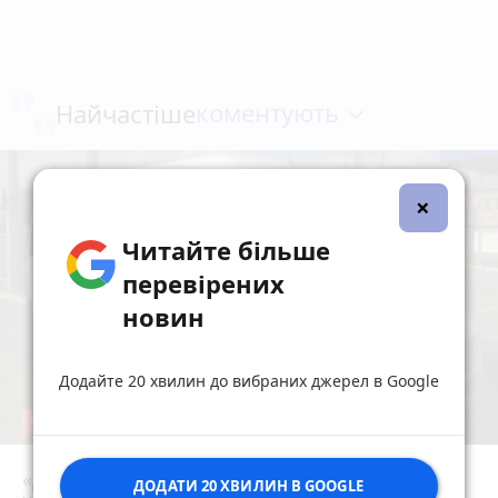
коментують
Найчастіше
×
Читайте більше
перевірених
новин
Додайте 20 хвилин до вибраних джерел в Google
19
«Для них не знайшлося місця?» На
ДОДАТИ 20 ХВИЛИН В GOOGLE