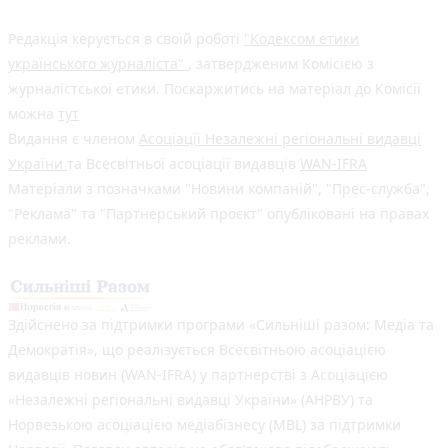
Редакція керується в своїй роботі
"Кодексом етики
українського журналіста"
, затвердженим Комісією з
журналістської етики. Поскаржитись на матеріал до Комісії
можна
тут
Видання є членом
Асоціації Незалежні регіональні видавці
України
та Всесвітньої асоціації видавців
WAN-IFRA
Матеріали з позначками "Новини компаній", "Прес-служба",
"Реклама" та "Партнерський проєкт" опубліковані на правах
реклами.
Здійснено за підтримки програми «Сильніші разом: Медіа та
Демократія», що реалізується Всесвітньою асоціацією
видавців новин (WAN-IFRA) у партнерстві з Асоціацією
«Незалежні регіональні видавці України» (АНРВУ) та
Норвезькою асоціацією медіабізнесу (MBL) за підтримки