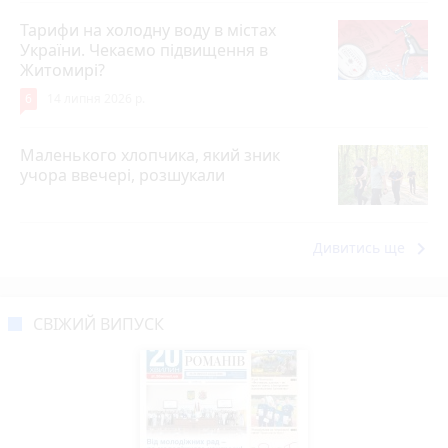
Тарифи на холодну воду в містах
України. Чекаємо підвищення в
Житомирі?
6
14 липня 2026 р.
Маленького хлопчика, який зник
учора ввечері, розшукали
keyboard_arrow_right
Дивитись ще
СВІЖИЙ ВИПУСК