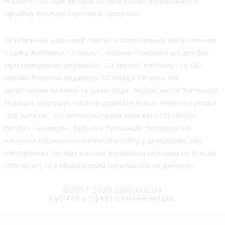
Норвегії. Погляди авторів не обов’язково відображають
офіційну позицію партнерів програми.
Незалежний новинний портал з оперативним висвітленням
подій у Житомирі та області. Новини створюються для Вас
мультимедійною редакцією "20 хвилин Житомир" та «20
хвилин Романів» видавець ПП «Медіа Ресурс». Ми
висвітлюємо важливі та цікаві події, людей, життя Житомира.
Редакція запрошує читачів додавати власні новини в розділ
"Від читачів". Усі авторські права належать ПП «Медіа
Ресурс» і захищені. Будь-яка публiкацiя, передрук чи
наступне поширення матеріалів сайту у друкованих або
електронних засобах масової інформації можлива не більше
50% обсягу та з обов'язковим посиланням на джерело.
©2017-2025 20minut.ua
Cуб'єкт у сфері онлайн-медіа;