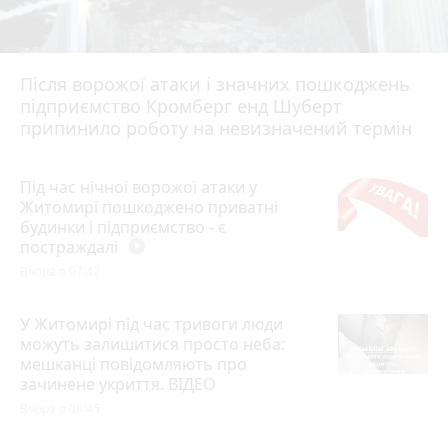
Після ворожої атаки і значних пошкоджень
підприємство Кромберг енд Шуберт
припинило роботу на невизначений термін
Під час нічної ворожої атаки у
Житомирі пошкоджено приватні
будинки і підприємство - є
постраждалі
play_circle_filled
Вчора о 07:42
У Житомирі під час тривоги люди
можуть залишитися просто неба:
мешканці повідомляють про
зачинене укриття. ВІДЕО
Вчора о 08:45