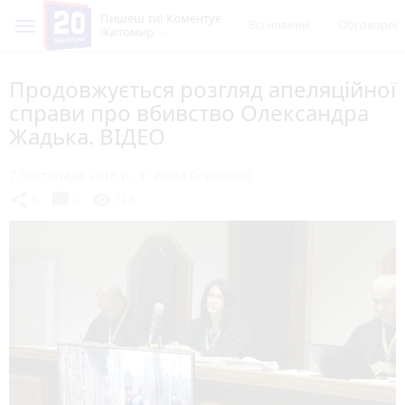
Пишеш ти! Коментує
Всі новини
Обговорен
Житомир
Продовжується розгляд апеляційної
справи про вбивство Олександра
Жадька. ВІДЕО
7 листопада 2018 р.
Анна Сергієнко
chat_bubble
share
visibility
0
0
128