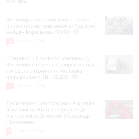
винних
Житомир четвертий день поспіль
протестує: містяни знову вийшли на
майдан Корольова. ФОТО
photo_camera
14
20 липня 2026 р.
«Затримання за лічені хвилини»: у
Житомирі в мережі поширюють відео
силового затримання чоловіка
працівниками ТЦК. ВІДЕО
play_circle_filled
11
18 липня 2026 р.
Лише через 1 рік та майже 8 місяців
Захисник на Щиті повернувся до
рідного міста Захисник Олександр
Піонткевич
6
13 липня 2026 р.