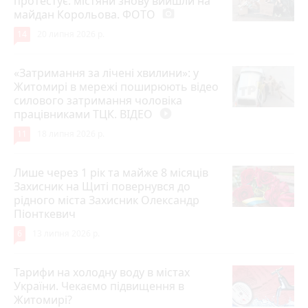
протестує: містяни знову вийшли на
майдан Корольова. ФОТО
photo_camera
14
20 липня 2026 р.
«Затримання за лічені хвилини»: у
Житомирі в мережі поширюють відео
силового затримання чоловіка
працівниками ТЦК. ВІДЕО
play_circle_filled
11
18 липня 2026 р.
Лише через 1 рік та майже 8 місяців
Захисник на Щиті повернувся до
рідного міста Захисник Олександр
Піонткевич
6
13 липня 2026 р.
Тарифи на холодну воду в містах
України. Чекаємо підвищення в
Житомирі?