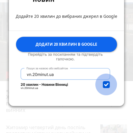
Додайте 20 хвилин до вибраних джерел в Google
ДОДАТИ 20 ХВИЛИН В GOOGLE
19
«Для них не знайшлося місця?» На
Житомирщині маршрутки двічі проїхали
17 липня 2026 р.
повз військових: люди вимагають покарати
винних
Житомир четвертий день поспіль