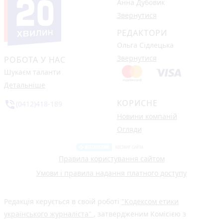
Анна Дубовик
Звернутися
РЕДАКТОРИ
Ольга Сідлецька
Звернутися
РОБОТА У НАС
Шукаєм таланти
Детальніше
КОРИСНЕ
phone_in_talk
(0412)418-189
Новини компаній
Огляди
Правила користування сайтом
Умови і правила надання платного доступу
Редакція керується в своїй роботі
"Кодексом етики
українського журналіста"
, затвердженим Комісією з