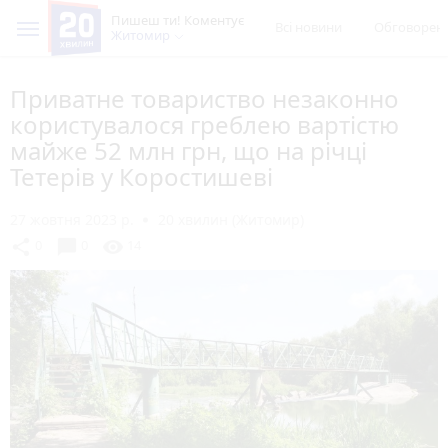
Пишеш ти! Коментує
Всі новини
Обговорен
Житомир
Приватне товариство незаконно
користувалося греблею вартістю
майже 52 млн грн, що на річці
Тетерів у Коростишеві
27 жовтня 2023 р.
20 хвилин (Житомир)
chat_bubble
share
visibility
0
0
14