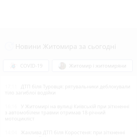
Новини Житомира за сьогодні
COVID-19
Житомир і житомиряни
17:11
ДТП біля Туровця: рятувальники деблокували
тіло загиблої водійки
16:16
У Житомирі на вулиці Київській при зіткненні
з автомобілем травми отримав 18-річний
мотоцикліст
14:04
Жахлива ДТП біля Коростеня: при зіткненні