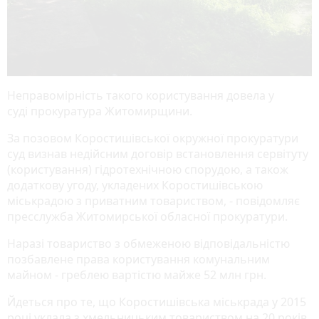
Неправомірність такого користування довела у
суді прокуратура Житомирщини.
За позовом Коростишівської окружної прокуратури
суд визнав недійсним договір встановлення сервітуту
(користування) гідротехнічною спорудою, а також
додаткову угоду, укладених Коростишівською
міськрадою з приватним товариством, - повідомляє
пресслужба Житомирської обласної прокуратури.
Наразі товариство з обмеженою відповідальністю
позбавлене права користування комунальним
майном - греблею вартістю майже 52 млн грн.
Йдеться про те, що Коростишівська міськрада у 2015
році уклала з хмельницьким товариством на 20 років