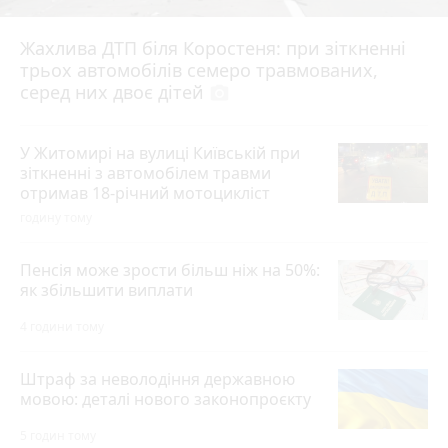
Жахлива ДТП біля Коростеня: при зіткненні
трьох автомобілів семеро травмованих,
серед них двоє дітей
photo_camera
У Житомирі на вулиці Київській при
зіткненні з автомобілем травми
отримав 18-річний мотоцикліст
годину тому
Пенсія може зрости більш ніж на 50%:
як збільшити виплати
4 години тому
Штраф за неволодіння державною
мовою: деталі нового законопроєкту
5 годин тому