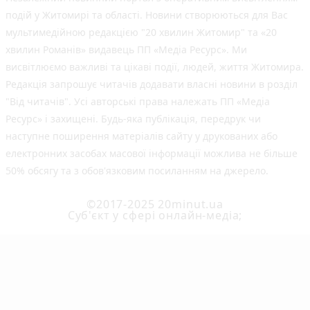
подій у Житомирі та області. Новини створюються для Вас
мультимедійною редакцією "20 хвилин Житомир" та «20
хвилин Романів» видавець ПП «Медіа Ресурс». Ми
висвітлюємо важливі та цікаві події, людей, життя Житомира.
Редакція запрошує читачів додавати власні новини в розділ
"Від читачів". Усі авторські права належать ПП «Медіа
Ресурс» і захищені. Будь-яка публiкацiя, передрук чи
наступне поширення матеріалів сайту у друкованих або
електронних засобах масової інформації можлива не більше
50% обсягу та з обов'язковим посиланням на джерело.
©2017-2025 20minut.ua
Cуб'єкт у сфері онлайн-медіа;