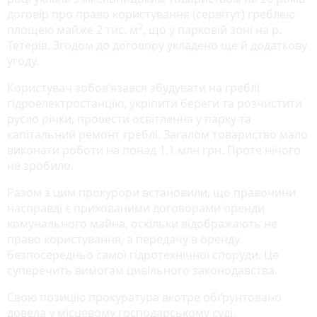
договір про право користування (сервітут) греблею
2
площею майже 2 тис. м
, що у парковій зоні на р.
Тетерів. Згодом до договору укладено ще й додаткову
угоду.
Користувач зобов’язався збудувати на греблі
гідроелектростанцію, укріпити береги та розчистити
русло річки, провести освітлення у парку та
капітальний ремонт греблі. Загалом товариство мало
виконати роботи на понад 1,1 млн грн. Проте нічого
не зробило.
Разом з цим прокурори встановили, що правочини
насправді є прихованими договорами оренди
комунального майна, оскільки відображають не
право користування, а передачу в оренду
безпосередньо самої гідротехнічної споруди. Це
суперечить вимогам цивільного законодавства.
Свою позицію прокуратура вкотре обґрунтовано
довела у місцевому господарському суді.