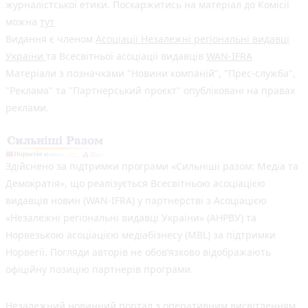
журналістської етики. Поскаржитись на матеріал до Комісії
можна
тут
Видання є членом
Асоціації Незалежні регіональні видавці
України
та Всесвітньої асоціації видавців
WAN-IFRA
Матеріали з позначками "Новини компаній", "Прес-служба",
"Реклама" та "Партнерський проєкт" опубліковані на правах
реклами.
Здійснено за підтримки програми «Сильніші разом: Медіа та
Демократія», що реалізується Всесвітньою асоціацією
видавців новин (WAN-IFRA) у партнерстві з Асоціацією
«Незалежні регіональні видавці України» (АНРВУ) та
Норвезькою асоціацією медіабізнесу (MBL) за підтримки
Норвегії. Погляди авторів не обов’язково відображають
офіційну позицію партнерів програми.
Незалежний новинний портал з оперативним висвітленням