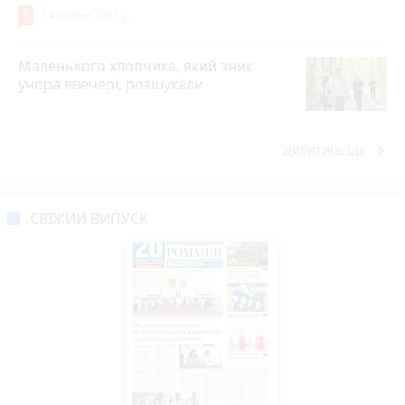
6
14 липня 2026 р.
Маленького хлопчика, який зник
учора ввечері, розшукали
keyboard_arrow_right
Дивитись ще
СВІЖИЙ ВИПУСК