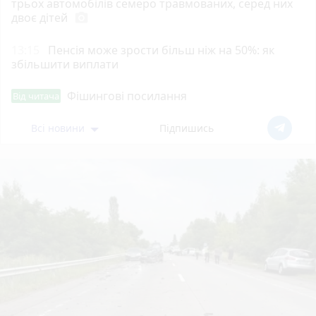
трьох автомобілів семеро травмованих, серед них
двоє дітей
photo_camera
13:15
Пенсія може зрости більш ніж на 50%: як
збільшити виплати
Фішингові посилання
Від читача
Всі новини
Підпишись