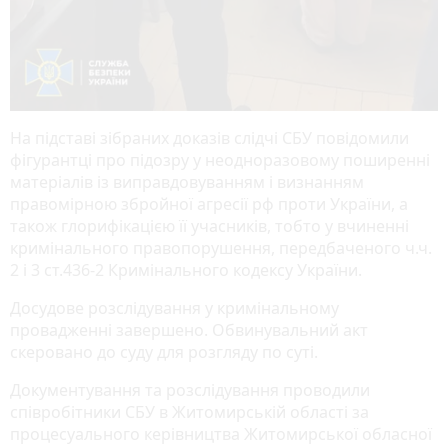
На підставі зібраних доказів слідчі СБУ повідомили
фігурантці про підозру у неодноразовому поширенні
матеріалів із виправдовуванням і визнанням
правомірною збройної агресії рф проти України, а
також глорифікацією її учасників, тобто у вчиненні
кримінального правопорушення, передбаченого ч.ч.
2 і 3 ст.436-2 Кримінального кодексу України.
Досудове розслідування у кримінальному
провадженні завершено. Обвинувальний акт
скеровано до суду для розгляду по суті.
Документування та розслідування проводили
співробітники СБУ в Житомирській області за
процесуального керівництва Житомирської обласної