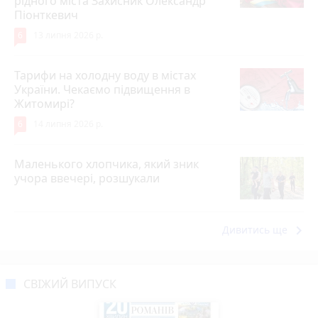
рідного міста Захисник Олександр
Піонткевич
6
13 липня 2026 р.
Тарифи на холодну воду в містах
України. Чекаємо підвищення в
Житомирі?
6
14 липня 2026 р.
Маленького хлопчика, який зник
учора ввечері, розшукали
keyboard_arrow_right
Дивитись ще
СВІЖИЙ ВИПУСК