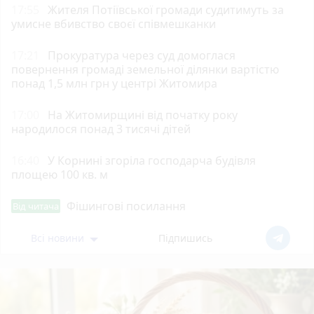
17:55
Жителя Потіївської громади судитимуть за
умисне вбивство своєї співмешканки
17:21
Прокуратура через суд домоглася
повернення громаді земельної ділянки вартістю
понад 1,5 млн грн у центрі Житомира
17:00
На Житомирщині від початку року
народилося понад 3 тисячі дітей
16:40
У Корнині згоріла господарча будівля
площею 100 кв. м
Фішингові посилання
Від читача
Всі новини
Підпишись