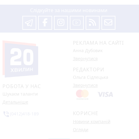
Слідкуйте за нашими новинами
РЕКЛАМА НА САЙТІ
Анна Дубовик
Звернутися
РЕДАКТОРИ
Ольга Сідлецька
Звернутися
РОБОТА У НАС
Шукаєм таланти
Детальніше
КОРИСНЕ
phone_in_talk
(0412)418-189
Новини компаній
Огляди