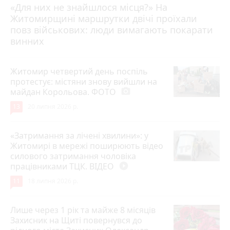
«Для них не знайшлося місця?» На
Житомирщині маршрутки двічі проїхали
17 липня 2026 р.
повз військових: люди вимагають покарати
винних
Житомир четвертий день поспіль
протестує: містяни знову вийшли на
майдан Корольова. ФОТО
photo_camera
13
20 липня 2026 р.
«Затримання за лічені хвилини»: у
Житомирі в мережі поширюють відео
силового затримання чоловіка
працівниками ТЦК. ВІДЕО
play_circle_filled
11
18 липня 2026 р.
Лише через 1 рік та майже 8 місяців
Захисник на Щиті повернувся до