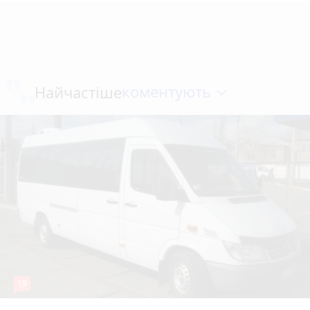
коментують
Найчастіше
19