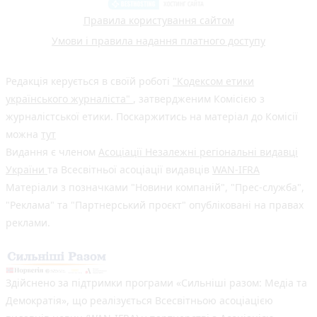
Правила користування сайтом
Умови і правила надання платного доступу
Редакція керується в своїй роботі
"Кодексом етики
українського журналіста"
, затвердженим Комісією з
журналістської етики. Поскаржитись на матеріал до Комісії
можна
тут
Видання є членом
Асоціації Незалежні регіональні видавці
України
та Всесвітньої асоціації видавців
WAN-IFRA
Матеріали з позначками "Новини компаній", "Прес-служба",
"Реклама" та "Партнерський проєкт" опубліковані на правах
реклами.
Здійснено за підтримки програми «Сильніші разом: Медіа та
Демократія», що реалізується Всесвітньою асоціацією