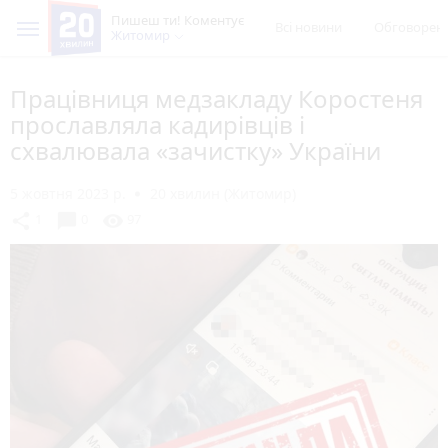
Пишеш ти! Коментує
Всі новини
Обговорен
Житомир
Працівниця медзакладу Коростеня
прославляла кадирівців і
схвалювала «зачистку» України
5 жовтня 2023 р.
20 хвилин (Житомир)
chat_bubble
share
visibility
1
0
97