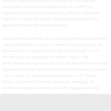
видавців новин (WAN-IFRA) у партнерстві з Асоціацією
«Незалежні регіональні видавці України» (АНРВУ) та
Норвезькою асоціацією медіабізнесу (MBL) за підтримки
Норвегії. Погляди авторів не обов’язково відображають
офіційну позицію партнерів програми.
Незалежний новинний портал з оперативним висвітленням
подій у Житомирі та області. Новини створюються для Вас
мультимедійною редакцією "20 хвилин Житомир" та «20
хвилин Романів» видавець ПП «Медіа Ресурс». Ми
висвітлюємо важливі та цікаві події, людей, життя Житомира.
Редакція запрошує читачів додавати власні новини в розділ
"Від читачів". Усі авторські права належать ПП «Медіа
Ресурс» і захищені. Будь-яка публiкацiя, передрук чи
наступне поширення матеріалів сайту у друкованих або
електронних засобах масової інформації можлива не більше
50% обсягу та з обов'язковим посиланням на джерело.