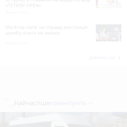
«TETERIV OPEN»
Вчора о 10:40
Ми й так сім'я: чи справді реєстрація
шлюбу нічого не змінює
Вчора о 14:41
keyboard_arrow_right
Дивитись ще
коментують
Найчастіше