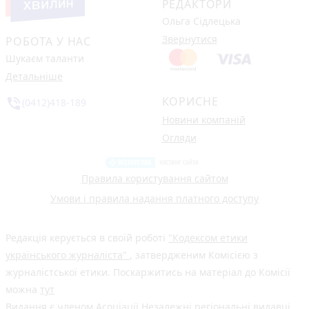
РЕДАКТОРИ
Ольга Сідлецька
Звернутися
РОБОТА У НАС
Шукаєм таланти
Детальніше
КОРИСНЕ
phone_in_talk
(0412)418-189
Новини компаній
Огляди
Правила користування сайтом
Умови і правила надання платного доступу
Редакція керується в своїй роботі
"Кодексом етики
українського журналіста"
, затвердженим Комісією з
журналістської етики. Поскаржитись на матеріал до Комісії
можна
тут
Видання є членом
Асоціації Незалежні регіональні видавці