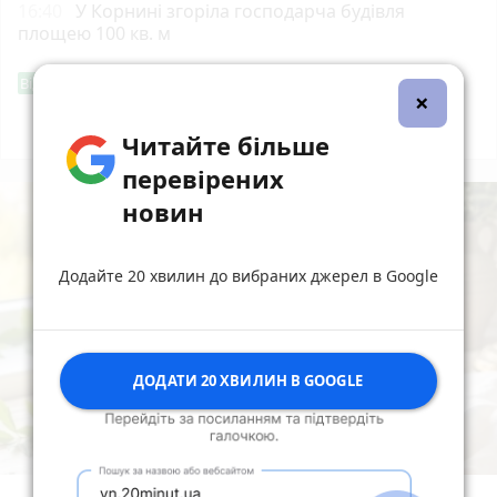
16:40
У Корнині згоріла господарча будівля
площею 100 кв. м
Фішингові посилання
Від читача
×
Всі новини
Підпишись
Читайте більше
перевірених
новин
Додайте 20 хвилин до вибраних джерел в Google
ДОДАТИ 20 ХВИЛИН В GOOGLE