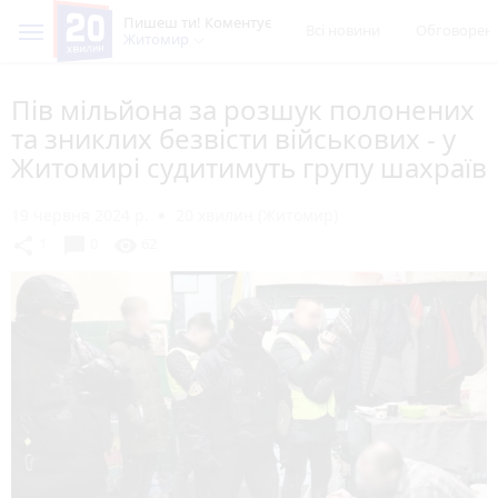
Пишеш ти! Коментує
Всі новини
Обговорен
Житомир
Пів мільйона за розшук полонених
та зниклих безвісти військових - у
Житомирі судитимуть групу шахраїв
19 червня 2024 р.
20 хвилин (Житомир)
chat_bubble
share
visibility
1
0
62