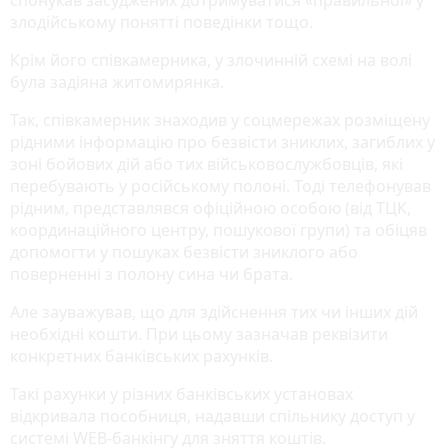
злодійському понятті поведінки тощо.
Крім його співкамерника, у злочинній схемі на волі
була задіяна житомирянка.
Так, співкамерник знаходив у соцмережах розміщену
рідними інформацію про безвісти зниклих, загиблих у
зоні бойових дій або тих військовослужбовців, які
перебувають у російському полоні. Тоді телефонував
рідним, представлявся офіційною особою (від ТЦК,
координаційного центру, пошукової групи) та обіцяв
допомогти у пошуках безвісти зниклого або
поверненні з полону сина чи брата.
Але зауважував, що для здійснення тих чи інших дій
необхідні кошти. При цьому зазначав реквізити
конкретних банківських рахунків.
Такі рахунки у різних банківських установах
відкривала пособниця, надавши спільнику доступ у
системі WEB-банкінгу для зняття коштів.