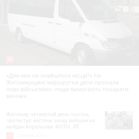
19
«Для них не знайшлося місця?» На
Житомирщині маршрутки двічі проїхали
17 липня 2026 р.
повз військових: люди вимагають покарати
винних
Житомир четвертий день поспіль
протестує: містяни знову вийшли на
майдан Корольова. ФОТО
photo_camera
13
20 липня 2026 р.