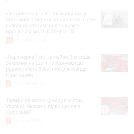
«Затримання за лічені хвилини»: у
Житомирі в мережі поширюють відео
силового затримання чоловіка
працівниками ТЦК. ВІДЕО
play_circle_filled
11
18 липня 2026 р.
Лише через 1 рік та майже 8 місяців
Захисник на Щиті повернувся до
рідного міста Захисник Олександр
Піонткевич
6
13 липня 2026 р.
Тарифи на холодну воду в містах
України. Чекаємо підвищення в
Житомирі?
6
14 липня 2026 р.