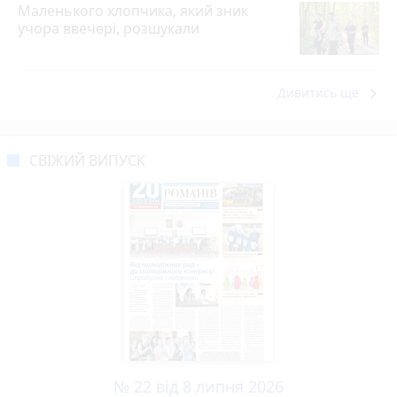
Маленького хлопчика, який зник
учора ввечері, розшукали
keyboard_arrow_right
Дивитись ще
СВІЖИЙ ВИПУСК
№ 22 від 8 липня 2026