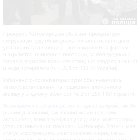
Прокурор Житомирської обласної прокуратури
скерував до суду обвинувальний акт стосовно двох
ув’язнених та пособниці – житомирянки за фактом
шахрайства, вчиненого повторно, за попередньою
змовою, в умовах воєнного стану, що завдало значної
шкоди потерпілим (ч. ч. 2, 3 ст. 190 КК України).
Ув’язненого-організатора групи обвинувачують
також у встановленні та поширенні злочинного
впливу у слідчому ізоляторі (ч. 2 ст. 255-1 КК України).
Як
повідомлялося раніше
, організував шахрайство 35-
річний ув’язнений, так званий «кримінальний
авторитет», який перебував у слідчому ізоляторі при
установі виконання покарань Житомира. В’язень мав
статус «смотрящого», контролював «чорну касу»,
спонукав засуджених дотримуватися «правильної» у