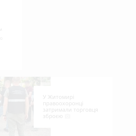
и
го
У Житомирі
правоохоронці
затримали торговця
зброєю
photo_camera