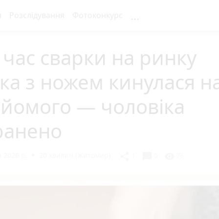
...
я
Розслідування
Фотоконкурс
 час сварки на ринку
ка з ножем кинулася н
айомого — чоловіка
ранено
 2026 р.
20 хвилин (Житомир)
chat_bubble
share
visibility
1
0
76