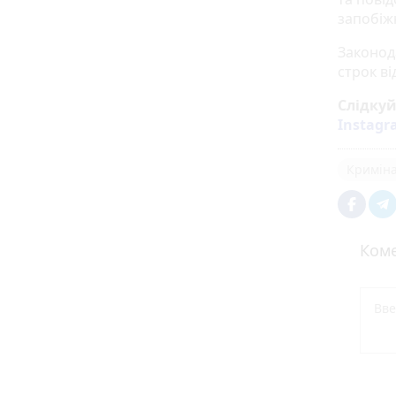
запобіжн
Законод
строк ві
Слідку
Instag
Кримін
Коме