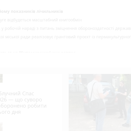
ому показників лічильників
уге відбудеться масштабний книгообмін
ь у робочій нараді з питань зміцнення обороноздатності держав
 міської ради реалізовує грантовий проєкт із пермакультурно
куються на Житомирщині уже завтра
ої енергетики для ветеранів, ветеранок та їхніх сімей
шлюбу нічого не змінює
становлення вікон – засуджено до 2 років ув’язнення жителя
блучний Спас
в виїжджали на гасіння загорянь сухої рослинності
026 — що суворо
ль «Полісся. Вареник FEST»
аборонено робити
ього дня
мпіонату України з акватлону!
 конкурс юних музикантів «Richter Junior Competition»
е!