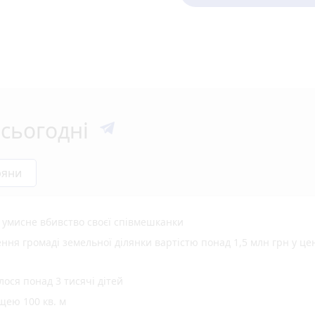
сьогодні
ряни
а умисне вбивство своєї співмешканки
ня громаді земельної ділянки вартістю понад 1,5 млн грн у це
ося понад 3 тисячі дітей
щею 100 кв. м