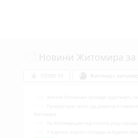
Новини Житомира за 
COVID-19
Житомир і житоми
Жителя Потіївської громади судитимуть з
17:55
Прокуратура через суд домоглася повернен
17:21
Житомира
На Житомирщині від початку року народил
17:00
У Корнині згоріла господарча будівля пло
16:40