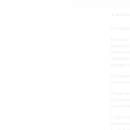
Фото іл
Поліцейс
На місц
районног
лютого 
знайомим
ножем у
Поліцейс
вилучил
Лікарі 
обстеже
алкогол
Слідчі п
Криміна
та повід