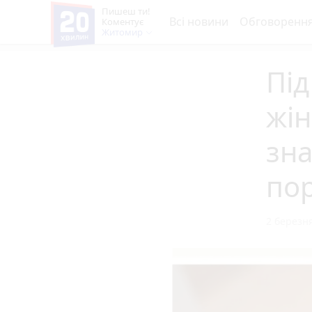
Пишеш ти!
Всі новини
Обговоренн
Коментує
Житомир
Під
жін
зн
по
2 березня