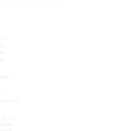
го
28
им
ка
 ніж –
о
 в стані
 ст. 115
вство)
обрано