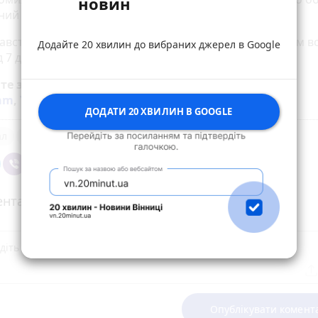
новин
ий захід у вигляді тримання під вартою.
авством такі протиправні дії караються позбавленням во
Додайте 20 хвилин до вибраних джерел в Google
д 7 до 15 років.
йте за новинами Житомира у
Facebook
,
Telegram
,
ram
,
YouTube
та
Google
ДОДАТИ 20 ХВИЛИН В GOOGLE
ал
Житомиряни
нтарі
Опублікувати комент