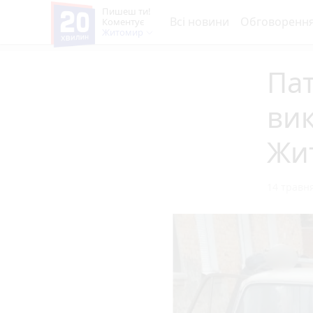
Пишеш ти!
Всі новини
Обговоренн
Коментує
Житомир
Пат
вик
Жи
14 травня