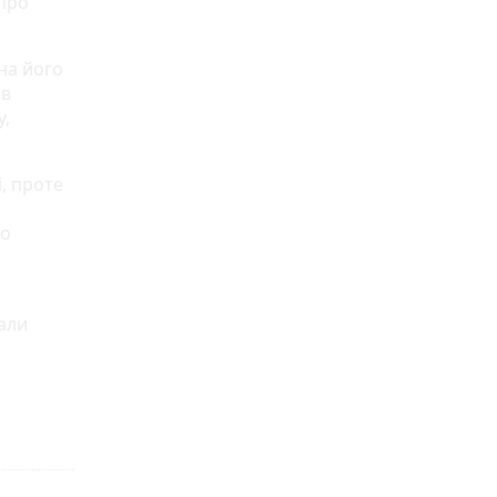
 про
на його
 в
у,
, проте
го
кали