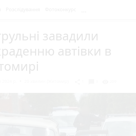
...
я
Розслідування
Фотоконкурс
рульні завадили
раденню автівки в
томирі
 2024 р.
20 хвилин (Житомир)
chat_bubble
share
visibility
1
3
209