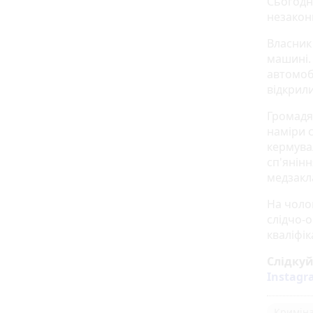
Сьогодн
незакон
Власник
машині.
автомобі
відкрили
Громадя
наміри с
кермува
сп'янін
медзакла
На чолов
слідчо-о
кваліфік
Слідку
Instag
Кримін