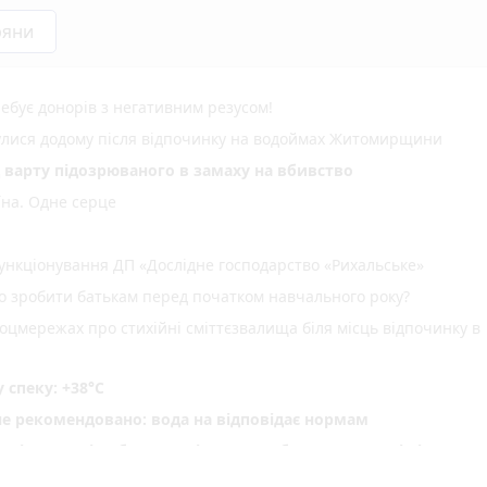
ряни
ебує донорів з негативним резусом!
нулися додому після відпочинку на водоймах Житомирщини
д варту підозрюваного в замаху на вбивство
їна. Одне серце
нкціонування ДП «Дослідне господарство «Рихальське»
но зробити батькам перед початком навчального року?
оцмережах про стихійні сміттєзвалища біля місць відпочинку в
спеку: +38°C
не рекомендовано: вода на відповідає нормам
ріг пам'яті» об' єднав рідних загиблих Захисників і Захис