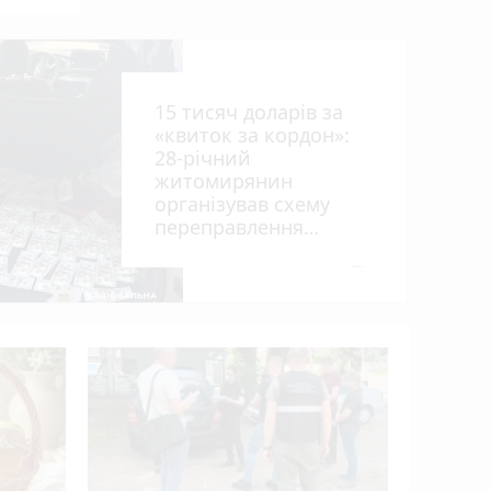
15 тисяч доларів за
«квиток за кордон»:
28-річний
житомирянин
організував схему
рії
переправлення
оків
чоловіків призовного
віку за межі країни
photo_camera
У ДТП біл
вантажів
деблокув