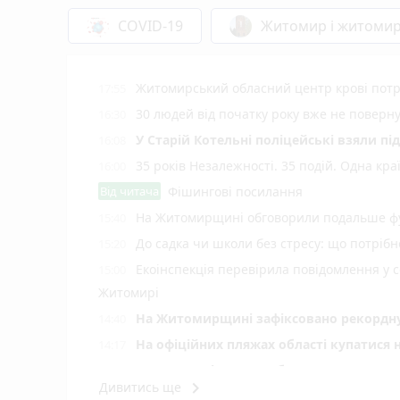
COVID-19
Житомир і житоми
Житомирський обласний центр крові потр
17:55
30 людей від початку року вже не повер
16:30
У Старій Котельні поліцейські взяли пі
16:08
35 років Незалежності. 35 подій. Одна кра
16:00
Від читача
Фішингові посилання
На Житомирщині обговорили подальше фу
15:40
До садка чи школи без стресу: що потріб
15:20
Екоінспекція перевірила повідомлення у с
15:00
Житомирі
Н️а Житомирщині зафіксовано рекордну 
14:40
На офіційних пляжах області купатися 
14:17
У Житомирі у свято Яблучного Спаса «Пи
14:00
keyboard_arrow_right
Дивитись ще
photo_camera
України