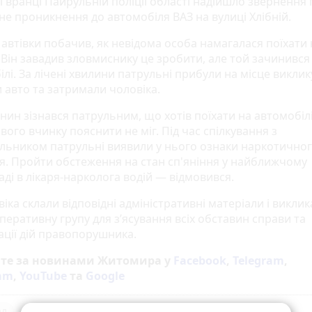
і вранці Паирульній поліції області надійшло звернення
не проникнення до автомобіля ВАЗ на вулиці Хлібній.
 автівки побачив, як невідома особа намагалася поїхати 
 Він завадив зловмиснику це зробити, але той зачинився
лі. За лічені хвилини патрульні прибули на місце виклик
 авто та затримали чоловіка.
нин зізнався патрульним, що хотів поїхати на автомобілі
вого вчинку пояснити не міг. Під час спілкування з
льником патрульні виявили у нього ознаки наркотично
ня. Пройти обстеження на стан сп'яніння у найближчому
ді в лікаря-нарколога водій — відмовився.
іка склали відповідні адміністративні матеріали і викли
перативну групу для з’ясування всіх обставин справи та
ації дій правопорушника.
йте за новинами Житомира у
Facebook
,
Telegram
,
ram
,
YouTube
та
Google
ал