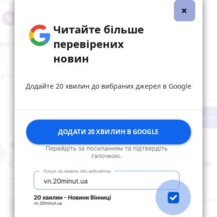
×
Читайте більше
перевірених
нтарі (3)
новин
Додайте 20 хвилин до вибраних джерел в Google
Опублікувати комент
ДОДАТИ 20 ХВИЛИН В GOOGLE
Людмила Томашевская
15 травня 2024 р.
Сьогодні вранці Патрульній , а написано Паирульній
Відповісти
Поділитися
reply
share
rem
Людмила Томашевская
Людмила Тома
reply
15 травня 2024 р.