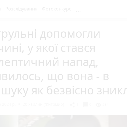
...
я
Розслідування
Фотоконкурс
трульні допомогли
чині, у якої стався
лептичний напад,
вилось, що вона - в
шуку як безвісно зник
 2024 р.
20 хвилин (Житомир)
chat_bubble
share
visibility
1
0
584