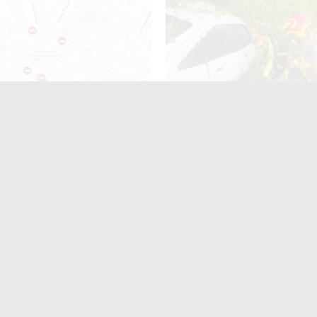
ні у Житомирі перекриють
ДТП біля Туровця: рятувал
анспорту для проведення
деблокували тіло загиблої 
ьтурно-оздоровчого заходу
 Житомирщина"
ють
читають
поширюють
Для них не
найшлося місця?» На
итомирщині