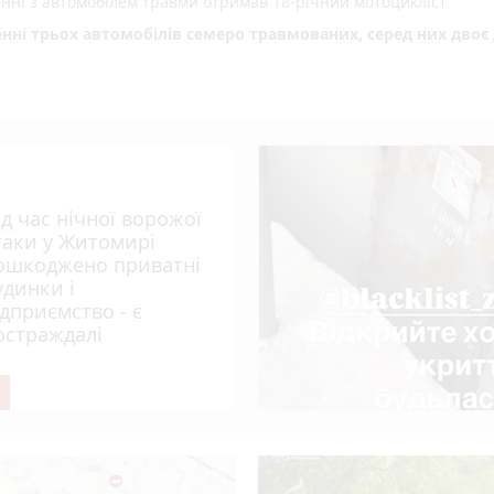
енні з автомобілем травми отримав 18-річний мотоцикліст
енні трьох автомобілів семеро травмованих, серед них двоє 
 збільшити виплати
деталі нового законопроєкту
ід час нічної ворожої
таки у Житомирі
ошкоджено приватні
удинки і
ідприємство - є
остраждалі