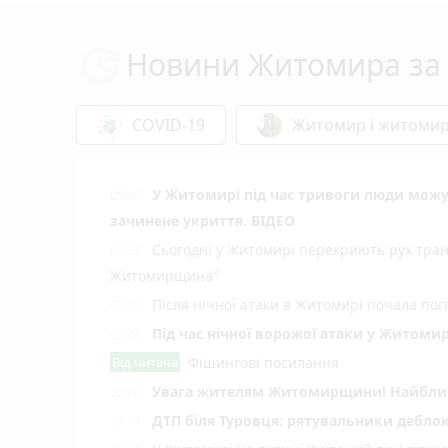
Новини Житомира за 
COVID-19
Житомир і житоми
У Житомирі під час тривоги люди мож
08:45
зачинене укриття. ВІДЕО
Сьогодні у Житомирі перекриють рух тран
08:27
Житомирщина"
Після нічної атаки в Житомирі почала пог
07:55
Під час нічної ворожої атаки у Житоми
07:42
Від читача
Фішингові посилання
Увага жителям Житомирщини! Найближч
22:00
ДТП біля Туровця: рятувальники деблок
17:11