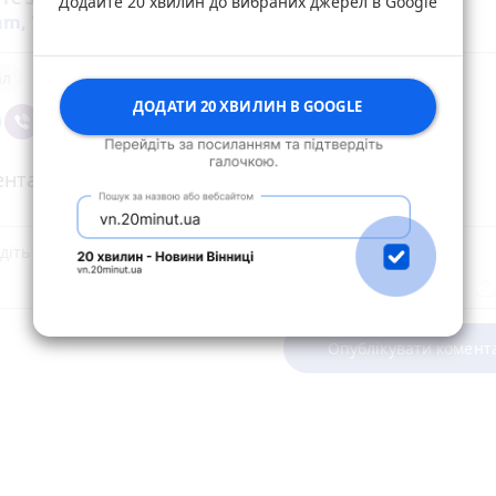
Додайте 20 хвилин до вибраних джерел в Google
ram
,
YouTube
та
Google
ал
ДОДАТИ 20 ХВИЛИН В GOOGLE
нтарі
Опублікувати комент