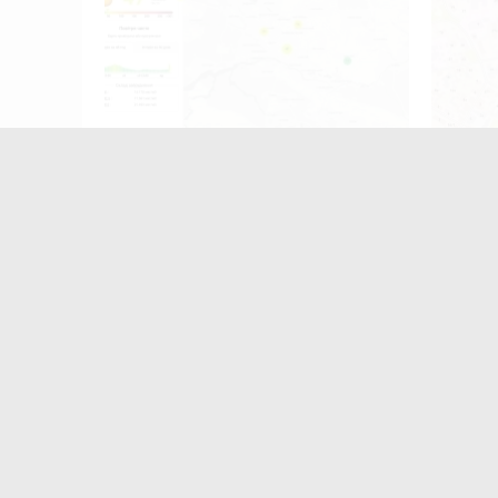
хтуйте
ивоги!
Після нічної атаки в Житомирі
Сьогод
почала погіршуватися якість
рух тр
повітря
фізкул
"Забіг
Найчастіше
коменту
«
з
Ж