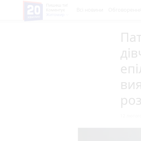
Пишеш ти!
Всі новини
Обговоренн
Коментує
Житомир
Па
дів
епі
вия
роз
12 лютого