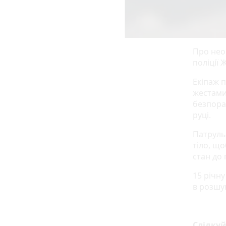
Про нео
поліції 
Екіпаж п
жестами
безпора
руці.
Патруль
тіло, щ
стан до 
15 річн
в розшук
Слідку