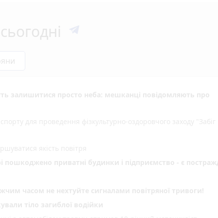
сьогодні
ряни
уть залишитися просто неба: мешканці повідомляють про
спорту для проведення фізкультурно-оздоровчого заходу "Забіг
іршуватися якість повітря
рі пошкоджено приватні будинки і підприємство - є постраж
им часом не нехтуйте сигналами повітряної тривоги!
ували тіло загиблої водійки