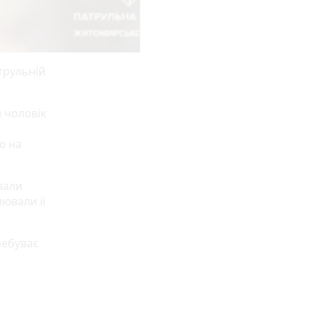
трульній
и чоловік
ю на
вали
ювали її
ребуває