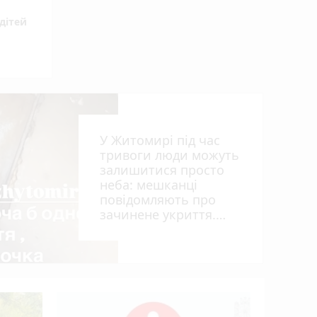
дітей
У Житомирі під час
тривоги люди можуть
залишитися просто
неба: мешканці
повідомляють про
зачинене укриття.
ВІДЕО
Після ніч