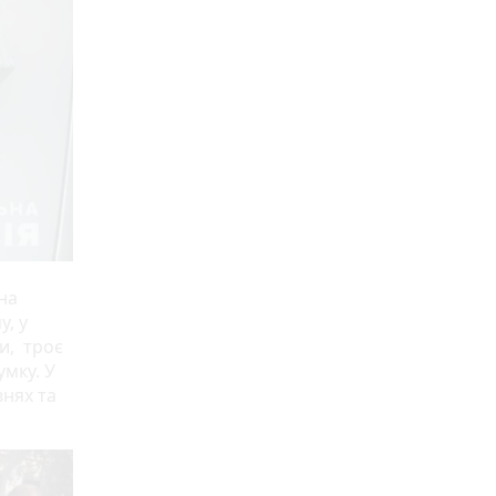
на
у, у
и, троє
умку. У
внях та