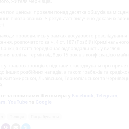
ого, жителя Чернівців.
дня поліцейські провели понад десятка обшуків за місця
ння підозрюваних. У результаті вилучено докази їх злоч
ті.
 заходи проводились у рамках досудового розслідування
ння, розпочатого за ч. 4 ст. 187 (Розбій) Кримінального
 Санкція статті передбачає відповідальність у вигляді
ння волі на термін від 8 до 15 років з конфіскацією майн
с у правоохоронців є підстави стверджувати про причет
до інших розбійних нападів, а також грабежів та крадіжо
ї Житомирської, Львівської, Тернопільської та Чернівец
й.
йте за новинами Житомира у
Facebook
,
Telegram
,
ram
,
YouTube
та
Google
ал
Поліція
Пограбування