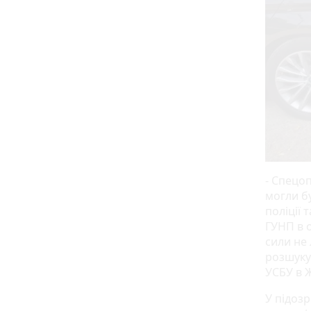
- Спецо
могли б
поліції
ГУНП в о
сили не 
розшуку
УСБУ в 
У підоз