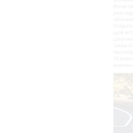
В’ячесла
розсліду
обізнані
Операти
щоб вст
цілої ни
також і
протипр
10 жовтн
вчиненн