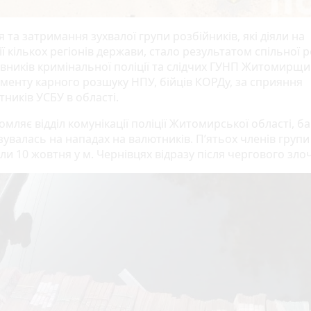
 та затримання зухвалої групи розбійників, які діяли на
ї кількох регіонів держави, стало результатом спільної 
вників кримінальної поліції та слідчих ГУНП Житомирщи
менту карного розшуку НПУ, бійців КОРДу, за сприяння
тників УСБУ в області.
омляє відділ комунікації поліції Житомирської області, б
зувалась на нападах на валютників. П’ятьох членів групи
и 10 жовтня у м. Чернівцях відразу після чергового зло