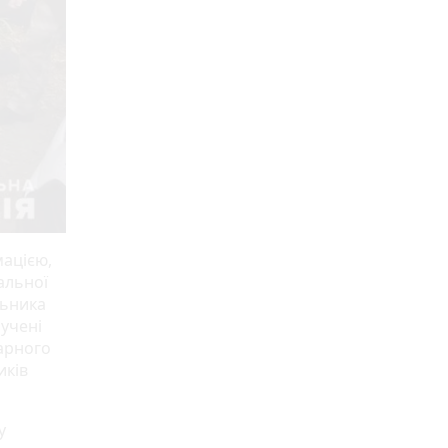
мацією,
альної
льника
лучені
карного
иків
у