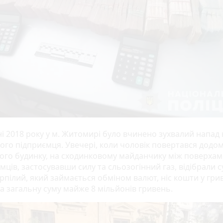
ні 2018 року у м. Житомирі було вчинено зухвалий напад 
ого підприємця. Увечері, коли чоловік повертався додом
і його будинку, на сходинковому майданчику між поверхам
ців, застосувавши силу та сльозогінний газ, відібрали с
рпілий, який займається обміном валют, ніс кошти у гри
на загальну суму майже 8 мільйонів гривень.