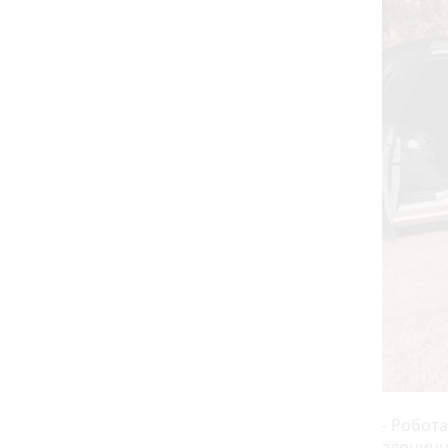
- Робот
злочинн