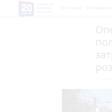
Пишеш ти!
Всі новини
Обговоренн
Коментує
Житомир
Оп
по
за
роз
11 жовтня