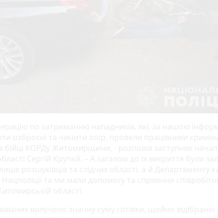
перацію по затриманню нападників, які, за нашою інфор
ути озброєні та чинити опір, провели працівники кримін
 та бійці КОРДу Житомирщини, - розповів заступник нача
бласті Сергій Крупєй. – А загалом до їх викриття були за
лише розшуківців та слідчих області, а й Департаменту 
 Нацполіції та ми мали допомогу та сприяння співробітн
Житомирській області.
рюваних вилучено значну суму готівки, щойно відібраної 