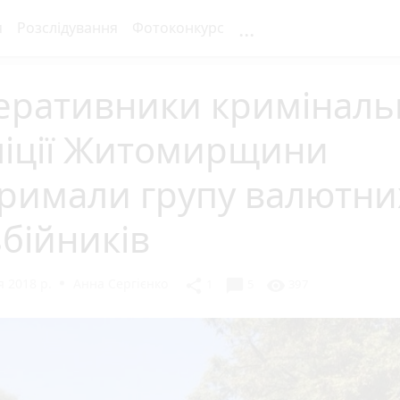
...
я
Розслідування
Фотоконкурс
еративники криміналь
ліції Житомирщини
тримали групу валютни
бійників
 2018 р.
Анна Сергієнко
chat_bubble
share
visibility
1
5
397