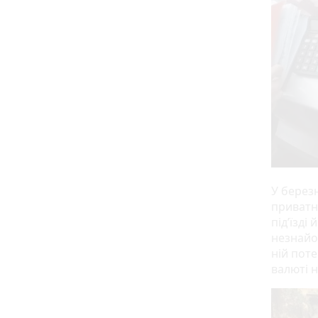
У берез
приватн
під’їзд
незнайом
ній поте
валюті 