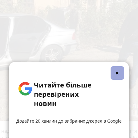
×
Читайте більше
перевірених
новин
Додайте 20 хвилин до вибраних джерел в Google
а над розкриттям цього розбою і стала стартом викриття
ої групи, - розповів начальник ГУНП в Житомирській обл