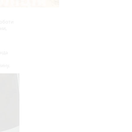
роботи
ни,
анда
чину.