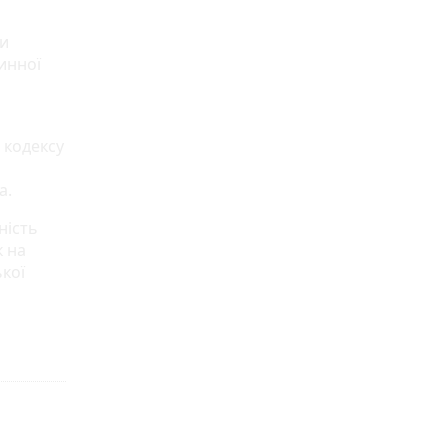
ми
инної
 кодексу
а.
ність
к на
ької