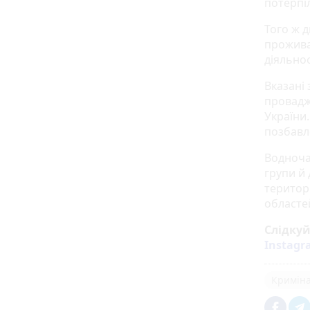
потерпіл
Того ж 
прожива
діяльнос
Вказані
провадже
України.
позбавле
Водноча
групи й 
територі
областе
Слідку
Instag
Кримін