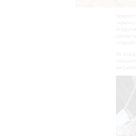
Викриття
територі
операти
Департа
співробі
Як повід
спеціалі
затримал