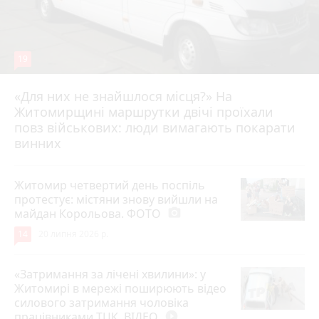
19
«Для них не знайшлося місця?» На
Житомирщині маршрутки двічі проїхали
17 липня 2026 р.
повз військових: люди вимагають покарати
винних
Житомир четвертий день поспіль
протестує: містяни знову вийшли на
майдан Корольова. ФОТО
photo_camera
14
20 липня 2026 р.
«Затримання за лічені хвилини»: у
Житомирі в мережі поширюють відео
силового затримання чоловіка
працівниками ТЦК. ВІДЕО
play_circle_filled