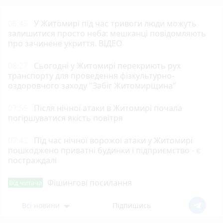
08:45
У Житомирі під час тривоги люди можуть
залишитися просто неба: мешканці повідомляють
про зачинене укриття. ВІДЕО
08:27
Сьогодні у Житомирі перекриють рух
транспорту для проведення фізкультурно-
оздоровчого заходу "Забіг Житомирщина"
07:55
Після нічної атаки в Житомирі почала
погіршуватися якість повітря
07:42
Під час нічної ворожої атаки у Житомирі
пошкоджено приватні будинки і підприємство - є
постраждалі
Фішингові посилання
Від читача
Всі новини
Підпишись