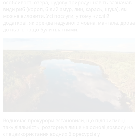
особливості озера, чудову природу і навіть зазначав
види риб (короп, білий амур, лин, карась, щука), які
можна виловити. Усі послуги, у тому числі й
додаткові, як оренда надувного човна, мангала, дрова
до нього тощо були платними.
Водночас прокурори встановили, що підприємець
таку діяльність розгорнув лише на основі дозволу на
спецвикористання водних біоресурсів у