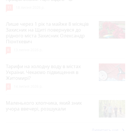
11
18 липня 2026 р.
Лише через 1 рік та майже 8 місяців
Захисник на Щиті повернувся до
рідного міста Захисник Олександр
Піонткевич
6
13 липня 2026 р.
Тарифи на холодну воду в містах
України. Чекаємо підвищення в
Житомирі?
6
14 липня 2026 р.
Маленького хлопчика, який зник
учора ввечері, розшукали
keyboard_arrow_right
Дивитись ще