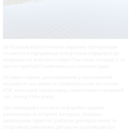
За позовом Коростенської окружної прокуратури
столичного підприємця зобов’язали повернути до
комунальної власності озеро Плитниця площею 5 га,
що на території Словечанської сільської ради.
Лісовим озером, розташованим у мальовничій
місцевості, що межує із Словечанським лісгоспом
АПК, київський підприємець користувався тривалий
час, понад п’ять років.
Свої комерційні послуги на водоймі широко
рекламував на інтернет-ресурсах. Зокрема,
запрошував туристів і рибалок для відпочинку та
спортивної риболовлі. Детально розповідав про