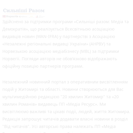
Здійснено за підтримки програми «Сильніші разом: Медіа та
Демократія», що реалізується Всесвітньою асоціацією
видавців новин (WAN-IFRA) у партнерстві з Асоціацією
«Незалежні регіональні видавці України» (АНРВУ) та
Норвезькою асоціацією медіабізнесу (MBL) за підтримки
Норвегії. Погляди авторів не обов’язково відображають
офіційну позицію партнерів програми.
Незалежний новинний портал з оперативним висвітленням
подій у Житомирі та області. Новини створюються для Вас
мультимедійною редакцією "20 хвилин Житомир" та «20
хвилин Романів» видавець ПП «Медіа Ресурс». Ми
висвітлюємо важливі та цікаві події, людей, життя Житомира.
Редакція запрошує читачів додавати власні новини в розділ
"Від читачів". Усі авторські права належать ПП «Медіа