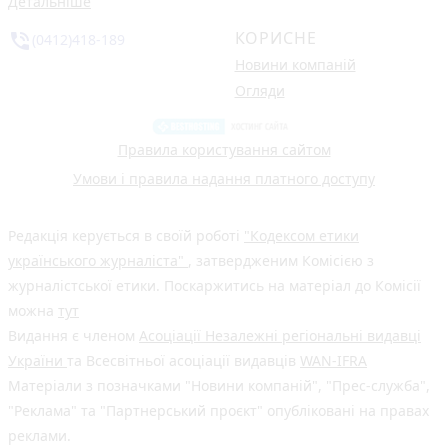
Детальніше
КОРИСНЕ
phone_in_talk
(0412)418-189
Новини компаній
Огляди
Правила користування сайтом
Умови і правила надання платного доступу
Редакція керується в своїй роботі
"Кодексом етики
українського журналіста"
, затвердженим Комісією з
журналістської етики. Поскаржитись на матеріал до Комісії
можна
тут
Видання є членом
Асоціації Незалежні регіональні видавці
України
та Всесвітньої асоціації видавців
WAN-IFRA
Матеріали з позначками "Новини компаній", "Прес-служба",
"Реклама" та "Партнерський проєкт" опубліковані на правах
реклами.