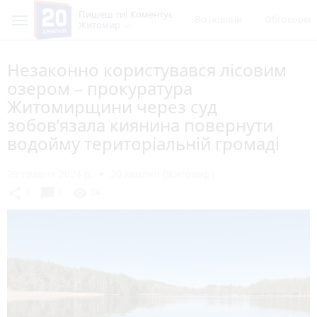
Пишеш ти! Коментує
Всі новини
Обговорен
Житомир
Незаконно користувався лісовим
озером – прокуратура
Житомирщини через суд
зобов’язала киянина повернути
водойму територіальній громаді
29 травня 2024 р.
20 хвилин (Житомир)
chat_bubble
share
visibility
0
0
24