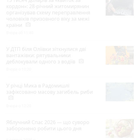
кордон»: 28-річний житомирянин
організував схему переправлення
чоловіків призовного віку за межі
країни
photo_camera
Вчора об 11:40
У ДТП біля Оліївки зіткнулися дві
вантажівки: рятувальники
деблокували одного з водіїв
photo_camera
Вчора о 10:20
У річці Мика в Радомишлі
зафіксовано масову загибель риби
photo_camera
Вчора о 12:20
Яблучний Спас 2026 — що суворо
заборонено робити цього дня
6 серпня 2026 р.