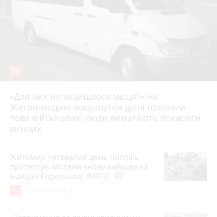
19
«Для них не знайшлося місця?» На
Житомирщині маршрутки двічі проїхали
17 липня 2026 р.
повз військових: люди вимагають покарати
винних
Житомир четвертий день поспіль
протестує: містяни знову вийшли на
майдан Корольова. ФОТО
photo_camera
14
20 липня 2026 р.