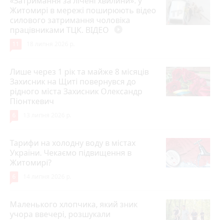
«Затримання за лічені хвилини»: у
Житомирі в мережі поширюють відео
силового затримання чоловіка
працівниками ТЦК. ВІДЕО
play_circle_filled
11
18 липня 2026 р.
Лише через 1 рік та майже 8 місяців
Захисник на Щиті повернувся до
рідного міста Захисник Олександр
Піонткевич
6
13 липня 2026 р.
Тарифи на холодну воду в містах
України. Чекаємо підвищення в
Житомирі?
6
14 липня 2026 р.
Маленького хлопчика, який зник
учора ввечері, розшукали