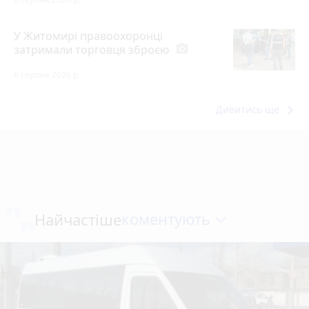
У Житомирі правоохоронці
затримали торговця зброєю
photo_camera
6 серпня 2026 р.
keyboard_arrow_right
Дивитись ще
коментують
Найчастіше