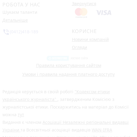
Звернутися
РОБОТА У НАС
Шукаєм таланти
Детальніше
КОРИСНЕ
phone_in_talk
(0412)418-189
Новини компаній
Огляди
Правила користування сайтом
Умови і правила надання платного доступу
Редакція керується в своїй роботі
"Кодексом етики
українського журналіста"
, затвердженим Комісією з
журналістської етики. Поскаржитись на матеріал до Комісії
можна
тут
Видання є членом
Асоціації Незалежні регіональні видавці
України
та Всесвітньої асоціації видавців
WAN-IFRA