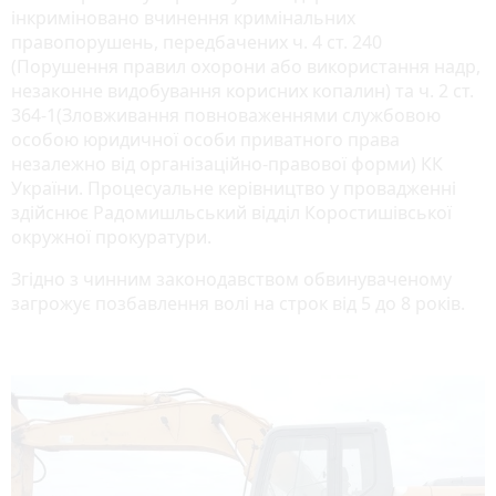
інкриміновано вчинення кримінальних
правопорушень, передбачених ч. 4 ст. 240
(Порушення правил охорони або використання надр,
незаконне видобування корисних копалин) та ч. 2 ст.
364-1(Зловживання повноваженнями службовою
особою юридичної особи приватного права
незалежно від організаційно-правової форми) КК
України. Процесуальне керівництво у провадженні
здійснює Радомишльський відділ Коростишівської
окружної прокуратури.
Згідно з чинним законодавством обвинуваченому
загрожує позбавлення волі на строк від 5 до 8 років.