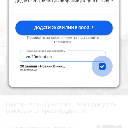
Додайте 20 хвилин до вибраних джерел в Google
Всі новини
Підпишись
ДОДАТИ 20 ХВИЛИН В GOOGLE
Сьогодні вранці у Березівці внаслідок удару
блискавки загорівся будинок
photo_camera
15 тисяч доларів за «квиток за