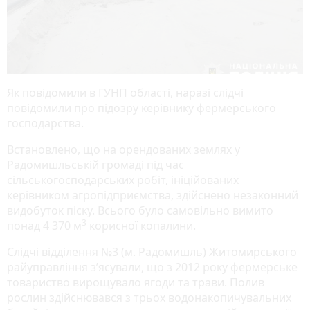
Як повідомили в ГУНП області, наразі слідчі
повідомили про підозру керівнику фермерського
господарства.
Встановлено, що на орендованих землях у
Радомишльській громаді під час
сільськогосподарських робіт, ініційованих
керівником агропідприємства, здійснено незаконний
видобуток піску. Всього було самовільно вимито
3
понад 4 370 м
корисної копалини.
Слідчі відділення №3 (м. Радомишль) Житомирського
райуправління з’ясували, що з 2012 року фермерське
товариство вирощувало ягоди та трави. Полив
рослин здійснювався з трьох водонакопичувальних