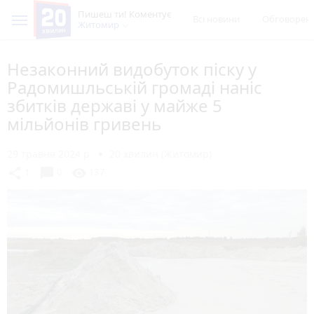
Пишеш ти! Коментує
Всі новини
Обговорен
Житомир
Незаконний видобуток піску у
Радомишльській громаді наніс
збитків державі у майже 5
мільйонів гривень
29 травня 2024 р.
20 хвилин (Житомир)
chat_bubble
share
visibility
1
0
137