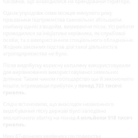
басейнів, що знаходилися на орендованій території.
Однак упродовж семи місяців минулого року
працівники підприємства самовільно збільшили
глибину однієї з водойм, вимиваючи пісок. Усі роботи
проводилися за ініціативи керівника, як службової
особи, та з використанням спеціального обладнання.
Жодних законних підстав для такої діяльності в
агропідприємства не було.
Після видобутку корисну копалину використовували
для вирівнювання використовуваної земельної
ділянки. Таким чином господарство ще й зекономило
кошти, отримавши прибуток у
понад 723 тисячі
гривень.
Слідчі встановили, що внаслідок незаконного
видобування піску державі було заподіяно
екологічного збитку на понад
4 мільйони 918 тисяч
гривень.
Нині 67-річному керівнику господарства