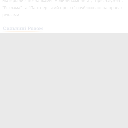
Матеріали з позначками "Новини компаній", "Прес-служба",
"Реклама" та "Партнерський проєкт" опубліковані на правах
реклами.
Здійснено за підтримки програми «Сильніші разом: Медіа та
Демократія», що реалізується Всесвітньою асоціацією
видавців новин (WAN-IFRA) у партнерстві з Асоціацією
«Незалежні регіональні видавці України» (АНРВУ) та
Норвезькою асоціацією медіабізнесу (MBL) за підтримки
Норвегії. Погляди авторів не обов’язково відображають
офіційну позицію партнерів програми.
Незалежний новинний портал з оперативним висвітленням
подій у Житомирі та області. Новини створюються для Вас
мультимедійною редакцією "20 хвилин Житомир" та «20
хвилин Романів» видавець ПП «Медіа Ресурс». Ми
висвітлюємо важливі та цікаві події, людей, життя Житомира.