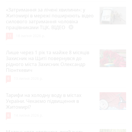
«Затримання за лічені хвилини»: у
Житомирі в мережі поширюють відео
силового затримання чоловіка
працівниками ТЦК. ВІДЕО
play_circle_filled
11
18 липня 2026 р.
Лише через 1 рік та майже 8 місяців
Захисник на Щиті повернувся до
рідного міста Захисник Олександр
Піонткевич
6
13 липня 2026 р.
Тарифи на холодну воду в містах
України. Чекаємо підвищення в
Житомирі?
6
14 липня 2026 р.
Маленького хлопчика, який зник