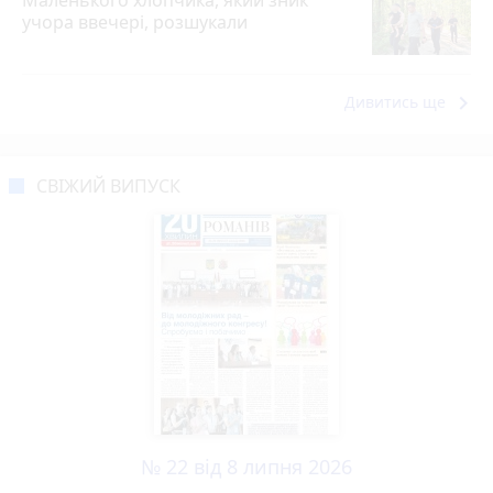
учора ввечері, розшукали
keyboard_arrow_right
Дивитись ще
СВІЖИЙ ВИПУСК
№ 22 від 8 липня 2026