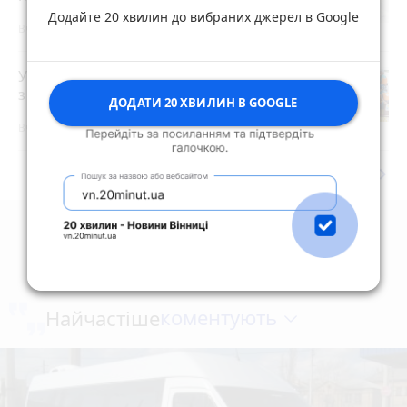
Додайте 20 хвилин до вибраних джерел в Google
Вчора о 07:55
У Житомирі триває чемпіонат України
з веслування на човнах «Дракон»
photo_camera
ДОДАТИ 20 ХВИЛИН В GOOGLE
Вчора о 15:07
keyboard_arrow_right
Дивитись ще
коментують
Найчастіше