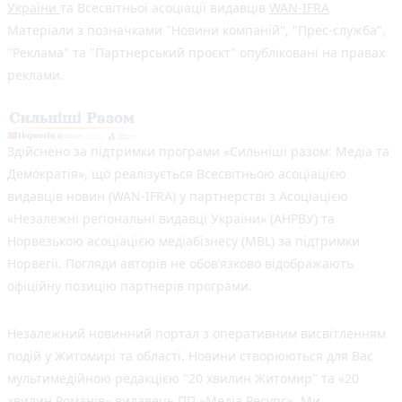
України
та Всесвітньої асоціації видавців
WAN-IFRA
Матеріали з позначками "Новини компаній", "Прес-служба",
"Реклама" та "Партнерський проєкт" опубліковані на правах
реклами.
Здійснено за підтримки програми «Сильніші разом: Медіа та
Демократія», що реалізується Всесвітньою асоціацією
видавців новин (WAN-IFRA) у партнерстві з Асоціацією
«Незалежні регіональні видавці України» (АНРВУ) та
Норвезькою асоціацією медіабізнесу (MBL) за підтримки
Норвегії. Погляди авторів не обов’язково відображають
офіційну позицію партнерів програми.
Незалежний новинний портал з оперативним висвітленням
подій у Житомирі та області. Новини створюються для Вас
мультимедійною редакцією "20 хвилин Житомир" та «20
хвилин Романів» видавець ПП «Медіа Ресурс». Ми