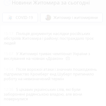
Новини Житомира за сьогодні
COVID-19
Житомир і житомиряни
15:17
Поліція документує наслідки російських
обстрілів Житомира і району: постраждало троє
людей
15:07
У Житомирі триває чемпіонат України з
веслування на човнах «Дракон»
photo_camera
14:54
Після ворожої атаки і значних пошкоджень
підприємство Кромберг енд Шуберт припинило
роботу на невизначений термін
12:38
5 цікавих українських слів, які були
заборонені радянською владою, але вони
повернулися