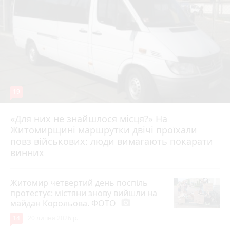
19
«Для них не знайшлося місця?» На
Житомирщині маршрутки двічі проїхали
17 липня 2026 р.
повз військових: люди вимагають покарати
винних
Житомир четвертий день поспіль
протестує: містяни знову вийшли на
майдан Корольова. ФОТО
photo_camera
14
20 липня 2026 р.