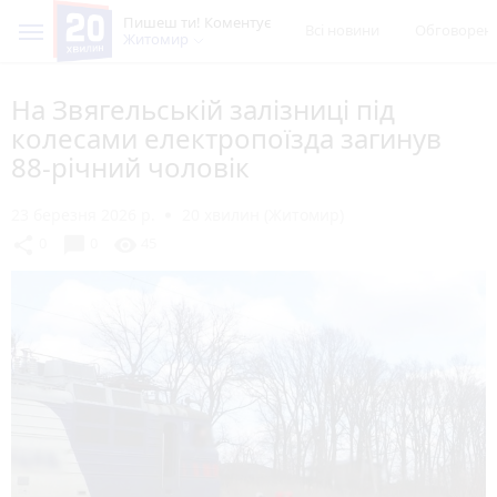
Пишеш ти! Коментує
Всі новини
Обговорен
Житомир
На Звягельській залізниці під
колесами електропоїзда загинув
88-річний чоловік
23 березня 2026 р.
20 хвилин (Житомир)
chat_bubble
share
visibility
0
0
45