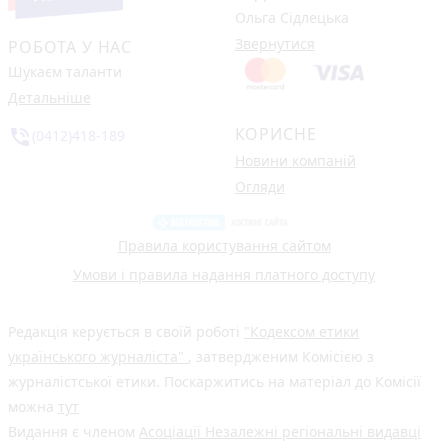
Ольга Сідлецька
Звернутися
РОБОТА У НАС
Шукаєм таланти
Детальніше
КОРИСНЕ
phone_in_talk
(0412)418-189
Новини компаній
Огляди
Правила користування сайтом
Умови і правила надання платного доступу
Редакція керується в своїй роботі
"Кодексом етики
українського журналіста"
, затвердженим Комісією з
журналістської етики. Поскаржитись на матеріал до Комісії
можна
тут
Видання є членом
Асоціації Незалежні регіональні видавці