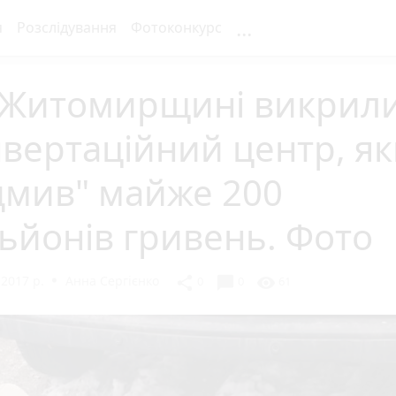
...
я
Розслідування
Фотоконкурс
 Житомирщині викрил
вертаційний центр, я
дмив" майже 200
ьйонів гривень. Фото
 2017 р.
Анна Сергієнко
chat_bubble
share
visibility
0
0
61