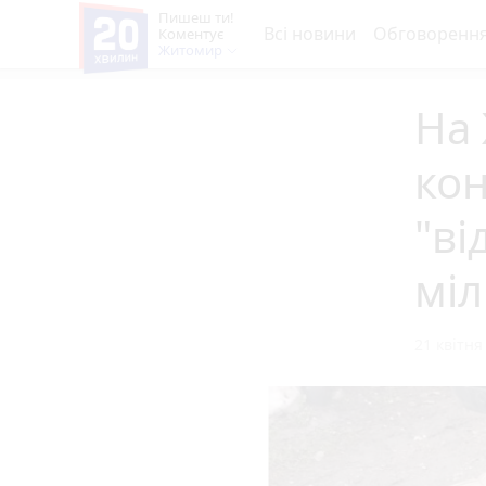
Пишеш ти!
Всі новини
Обговоренн
Коментує
Житомир
На
кон
"ві
міл
21 квітня