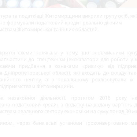
тура та податківці Житомирщини викрили групу осіб, які
но формували податковий кредит реально діючим
мствам Житомирської та інших областей.
критої схеми полягала у тому, що зловмисники куп
 запчастини до спецтехніки (екскаватори для роботи у ка
ажаючи придбання з ознаками «ризику» від підприє
ії Дніпропетровської області, які входять до складу так
аційного центру, а в подальшому реалізовували їх
підприємствам Житомирщини.
док незаконної діяльності, протягом 2016 року не
ано податковий кредит з податку на додану вартість 
мствам реального сектору економіки на суму понад 30 мл
ином, через банківські установи проконвертовано м