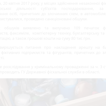
, 20 квітня 2017 року, у місцях здійснення незаконної ф
арської діяльності суб’єктів господарювання, за
ння осіб, причетних до злочинних схем, в автомобіля
ристувалися, проведено санкціоновані обшуки.
с обшуків виявлено та вилучено 109 печаток фі
мств, факсиміле, комп’ютерну техніку, бухгалтерську та
ацію, а також грошові кошти на суму 80 тис грн.
вирішується питання про накладення арешту на ба
 фіктивних підприємств та фігурантів, причетних до з
ті.
е розслідування у кримінальному провадженні за ч. 3 ст
 проводить ГУ Державної фіскальної служби в області.