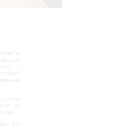
ували за
р’єрах),
мств на
 званого
 реально
законно
десятьом
н грн.
айже 200