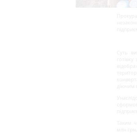
Прокура
незакон
підприє
Суть ви
готівку
відобр
територ
конверт
діючим 
Унаслі
сформов
підприє
Таким ч
млн грн.