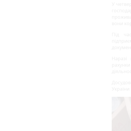
У четвер
господ
прожива
вони ко
Під ча
підприє
документ
Наразі 
рахунки
діяльнос
Досудов
України