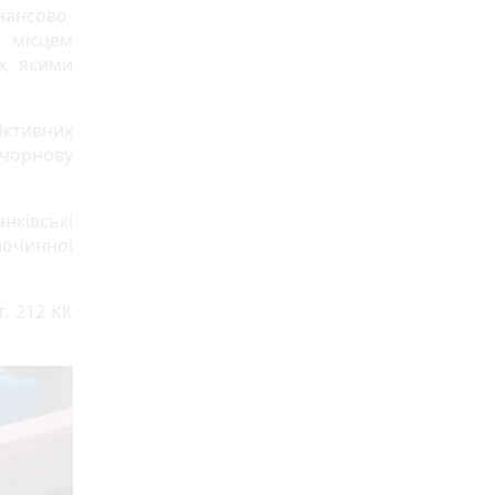
інансово-
 місцем
х, якими
ктивних
 чорнову
нківські
лочинної
. 212 КК