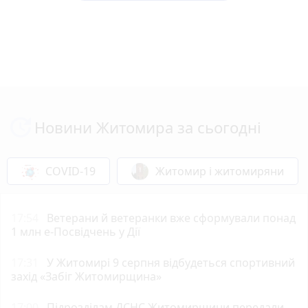
Новини Житомира за сьогодні
COVID-19
Житомир і житомиряни
17:54
Ветерани й ветеранки вже сформували понад
1 млн е-Посвідчень у Дії
17:31
У Житомирі 9 серпня відбудеться спортивний
захід «Забіг Житомирщина»
17:00
Підрозділам ДСНС Житомирщини передали