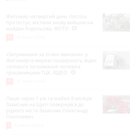
Житомир четвертий день поспіль
протестує: містяни знову вийшли на
майдан Корольова. ФОТО
photo_camera
13
20 липня 2026 р.
«Затримання за лічені хвилини»: у
Житомирі в мережі поширюють відео
силового затримання чоловіка
працівниками ТЦК. ВІДЕО
play_circle_filled
11
18 липня 2026 р.
Лише через 1 рік та майже 8 місяців
Захисник на Щиті повернувся до
рідного міста Захисник Олександр
Піонткевич
6
13 липня 2026 р.