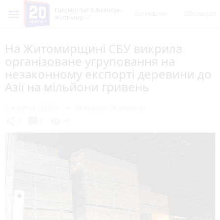
Пишеш ти! Коментує
Всі новини
Обговорен
Житомир
На Житомирщині СБУ викрила
організоване угруповання на
незаконному експорті деревини до
Азії на мільйони гривень
2 жовтня 2020 р.
20 хвилин (Житомир)
chat_bubble
share
visibility
0
0
44