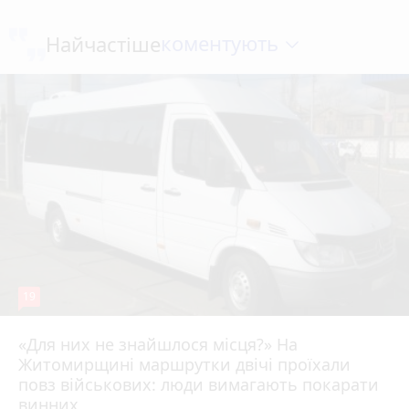
коментують
Найчастіше
19
«Для них не знайшлося місця?» На
Житомирщині маршрутки двічі проїхали
17 липня 2026 р.
повз військових: люди вимагають покарати
винних