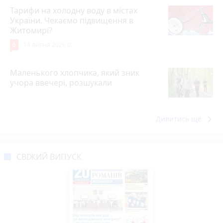
Тарифи на холодну воду в містах
України. Чекаємо підвищення в
Житомирі?
6
14 липня 2026 р.
Маленького хлопчика, який зник
учора ввечері, розшукали
keyboard_arrow_right
Дивитись ще
СВІЖИЙ ВИПУСК