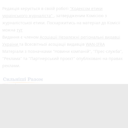
Редакція керується в своїй роботі
"Кодексом етики
українського журналіста"
, затвердженим Комісією з
журналістської етики. Поскаржитись на матеріал до Комісії
можна
тут
Видання є членом
Асоціації Незалежні регіональні видавці
України
та Всесвітньої асоціації видавців
WAN-IFRA
Матеріали з позначками "Новини компаній", "Прес-служба",
"Реклама" та "Партнерський проєкт" опубліковані на правах
реклами.
Здійснено за підтримки програми «Сильніші разом: Медіа та
Демократія», що реалізується Всесвітньою асоціацією
видавців новин (WAN-IFRA) у партнерстві з Асоціацією
«Незалежні регіональні видавці України» (АНРВУ) та
Норвезькою асоціацією медіабізнесу (MBL) за підтримки
Норвегії. Погляди авторів не обов’язково відображають