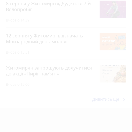
8 серпня у Житомирі відбудеться 7-й
Велопробіг
Вчора о 14:39
12 серпня у Житомирі відзначать
Міжнародний день молоді
Вчора о 15:51
Житомирян запрошують долучитися
до акції «Пиріг пам’яті»
Вчора о 15:00
keyboard_arrow_right
Дивитись ще