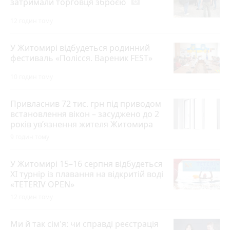
затримали торговця зброєю
photo_camera
12 годин тому
У Житомирі відбудеться родинний
фестиваль «Полісся. Вареник FEST»
10 годин тому
Привласнив 72 тис. грн під приводом
встановлення вікон – засуджено до 2
років ув’язнення жителя Житомира
9 годин тому
У Житомирі 15–16 серпня відбудеться
XI турнір із плавання на відкритій воді
«TETERIV OPEN»
12 годин тому
Ми й так сім'я: чи справді реєстрація