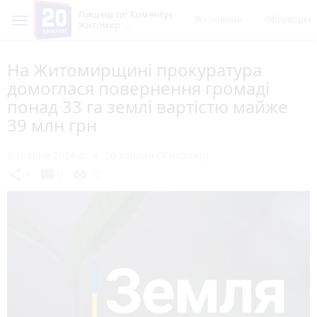
Пишеш ти! Коментує
Всі новини
Обговорен
Житомир
На Житомирщині прокуратура
домоглася повернення громаді
понад 33 га землі вартістю майже
39 млн грн
6 травня 2024 р.
20 хвилин (Житомир)
chat_bubble
share
visibility
1
0
72