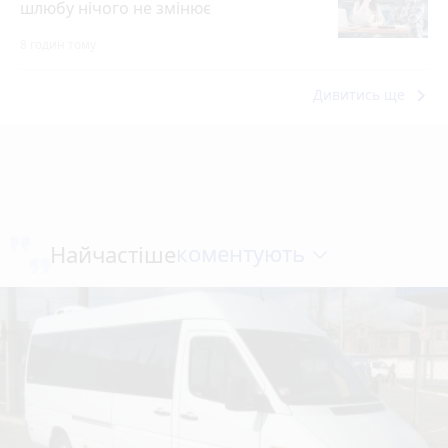
шлюбу нічого не змінює
8 годин тому
keyboard_arrow_right
Дивитись ще
коментують
Найчастіше