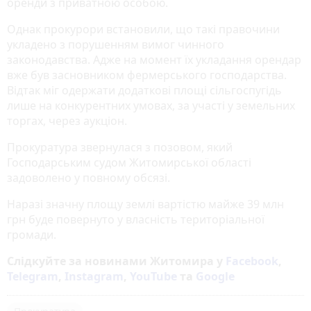
оренди з приватною особою.
Однак прокурори встановили, що такі правочини
укладено з порушенням вимог чинного
законодавства. Адже на момент їх укладання орендар
вже був засновником фермерського господарства.
Відтак міг одержати додаткові площі сільгоспугідь
лише на конкурентних умовах, за участі у земельних
торгах, через аукціон.
Прокуратура звернулася з позовом, який
Господарським судом Житомирської області
задоволено у повному обсязі.
Наразі значну площу землі вартістю майже 39 млн
грн буде повернуто у власність територіальної
громади.
Слідкуйте за новинами Житомира у
Facebook
,
Telegram
,
Instagram
,
YouTube
та
Google