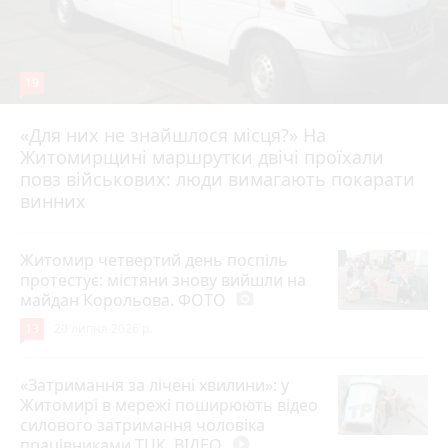
19
«Для них не знайшлося місця?» На
Житомирщині маршрутки двічі проїхали
17 липня 2026 р.
повз військових: люди вимагають покарати
винних
Житомир четвертий день поспіль
протестує: містяни знову вийшли на
майдан Корольова. ФОТО
photo_camera
13
20 липня 2026 р.
«Затримання за лічені хвилини»: у
Житомирі в мережі поширюють відео
силового затримання чоловіка
працівниками ТЦК. ВІДЕО
play_circle_filled