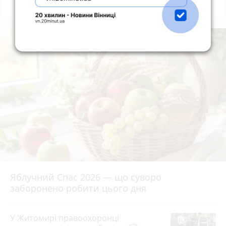
Всі новини
Підпишись
Яблучний Спас 2026 — що суворо
заборонено робити цього дня
У Житомирі правоохоронці