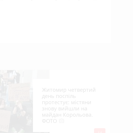
У ДТП біл
вантажів
деблокув
Житомир четвертий
день поспіль
протестує: містяни
знову вийшли на
майдан Корольова.
ФОТО
photo_camera
14