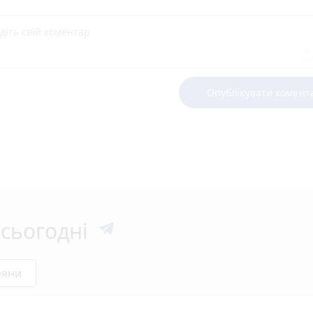
Опублікувати комент
сьогодні
ряни