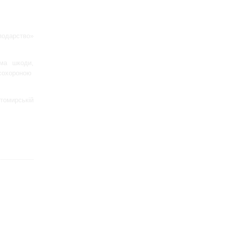
сподарство»
ума шкоди,
ісохороною
томирській