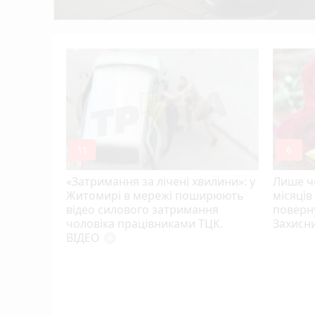
в
mode_comment
mode_comment
11
6
«Затримання за лічені хвилини»: у
Лише че
Житомирі в мережі поширюють
місяців
відео силового затримання
поверну
чоловіка працівниками ТЦК.
Захисн
ВІДЕО
play_circle_filled
ий зник
и