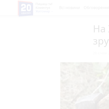
Пишеш ти!
Всі новини
Обговоренн
Коментує
Житомир
На
зру
26 січня 