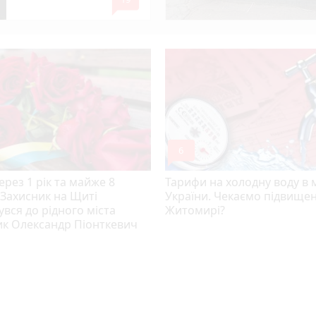
mode_comment
инних
mode_comment
6
рез 1 рік та майже 8
Тарифи на холодну воду в 
 Захисник на Щиті
України. Чекаємо підвищен
вся до рідного міста
Житомирі?
ик Олександр Піонткевич