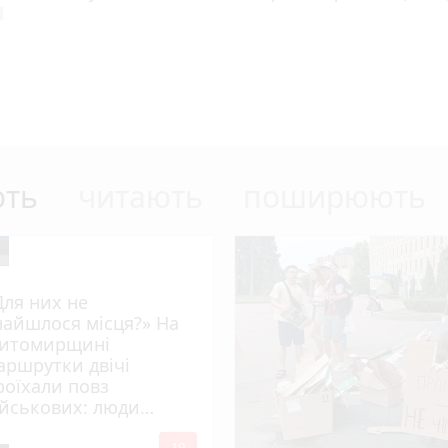
era
ють
читають
поширюють
Для них не
найшлося місця?» На
итомирщині
аршрутки двічі
роїхали повз
ійськових: люди
имагають покарати
19