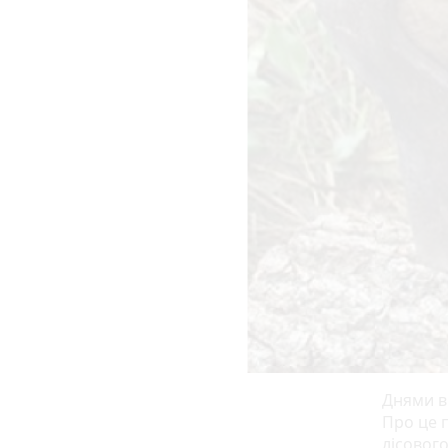
Днями в
Про це 
лісовог