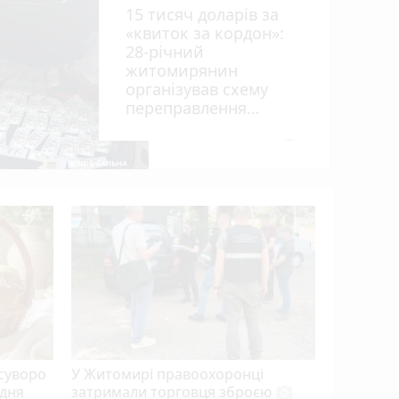
15 тисяч доларів за
«квиток за кордон»:
28-річний
житомирянин
організував схему
переправлення
чоловіків призовного
віку за межі країни
photo_camera
суворо
У Житомирі правоохоронці
 дня
затримали торговця зброєю
photo_camera