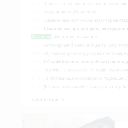
Штраф за неволодіння державною мовою: 
12:35
Борщівник: як уберегтися?
11:25
«Заміна» сім-картки обернулася кредита
10:04
8 серпня: все про цей день, яке церков
09:00
Від читача
Фішингові посилання
Житомирський обласний центр крові потр
17:55
30 людей від початку року вже не повер
16:30
У Старій Котельні поліцейські взяли пі
16:08
35 років Незалежності. 35 подій. Одна кра
16:00
На Житомирщині обговорили подальше фу
15:40
До садка чи школи без стресу: що потріб
15:20
Екоінспекція перевірила повідомлення у с
15:00
keyboard_arrow_right
Дивитись ще
Житомирі
Н️а Житомирщині зафіксовано рекордну 
14:40
На офіційних пляжах області купатися 
14:17
У Житомирі у свято Яблучного Спаса «Пи
14:00