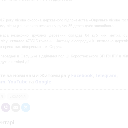
017 року лісова охорона державного підприємства «Овруцьке лісове го
му лісництві виявила незаконну рубку 35 дерев дуба звичайного.
маса незаконно зрубаної деревини складає 84 кубічних метри, с
ї лісу, складає 473515 гривень. Частину лісопродукції виявлено держл
з приватних підприємств м. Овруча.
 передані в Овруцьке відділення поліції Коростенського ВП ГУНПУ в Жи
дуться слідчі дії.
йте за новинами Житомира у
Facebook
,
Telegram
,
ram
,
YouTube
та
Google
ал
Екологія
нтарі