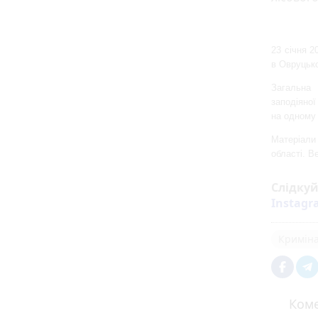
23 січня 2
в Овруцько
Загальна 
заподіяно
на одному 
Матеріали
області. Ве
Слідку
Instag
Кримін
Коме