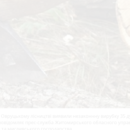
 Овруцькому лісництві виявили незаконнну вирубку 35 ду
повідомляє прес-служба Житомирського обласного упра
о та мисливського господарства.