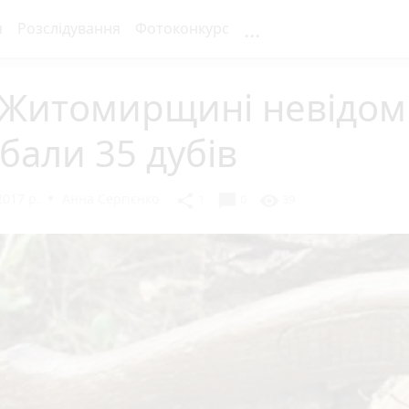
...
я
Розслідування
Фотоконкурс
 Житомирщині невідом
бали 35 дубів
2017 р.
Анна Сергієнко
chat_bubble
share
visibility
1
0
39