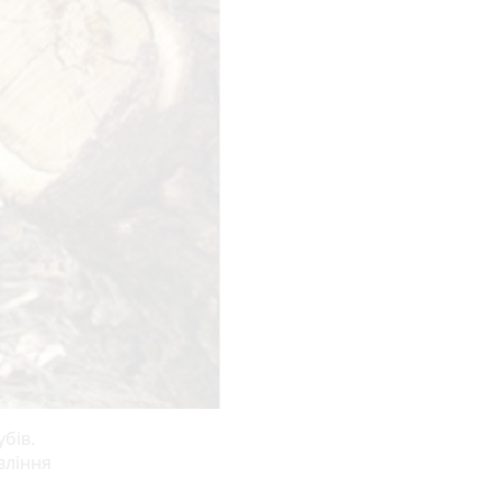
бів.
вління