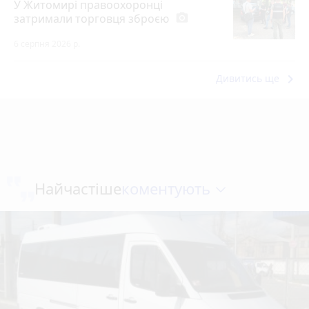
У Житомирі правоохоронці
затримали торговця зброєю
photo_camera
6 серпня 2026 р.
keyboard_arrow_right
Дивитись ще
коментують
Найчастіше