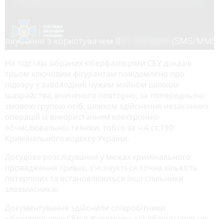
На підставі зібраних кіберфахівцями СБУ доказів
трьом ключовим фігурантам повідомлено про
підозру у заволодінні чужим майном шляхом
шахрайства, вчиненого повторно, за попередньою
змовою групою осіб, шляхом здійснення незаконних
операцій із використанням електронно-
обчислювальної техніки, тобто за ч.4 ст.190
Кримінального кодексу України.
Досудове розслідування у межах кримінального
провадження триває, з’ясовується точна кількість
потерпілих та встановлюються інші спільники
зловмисників.
Документування здійснили співробітники
кіберпідрозділу СБУ в Житомирській області спільно