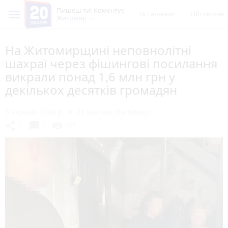
Пишеш ти! Коментує
Всі новини
Обговорен
Житомир
На Житомирщині неповнолітні
шахраї через фішингові посилання
викрали понад 1,6 млн грн у
декількох десятків громадян
5 червня 2024 р.
20 хвилин (Житомир)
chat_bubble
share
visibility
1
0
181