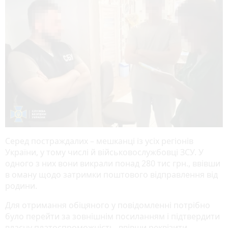
Серед постраждалих – мешканці із усіх регіонів
України, у тому числі й військовослужбовці ЗСУ. У
одного з них вони викрали понад 280 тис грн., ввівши
в оману щодо затримки поштового відправлення від
родини.
Для отримання обіцяного у повідомленні потрібно
було перейти за зовнішнім посиланням і підтвердити
власну платоспроможність, ввівши реквізити