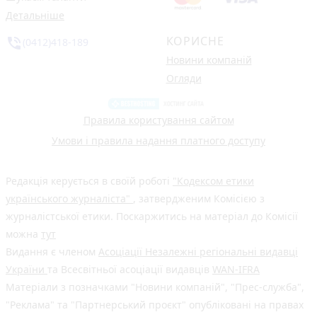
Детальніше
КОРИСНЕ
phone_in_talk
(0412)418-189
Новини компаній
Огляди
Правила користування сайтом
Умови і правила надання платного доступу
Редакція керується в своїй роботі
"Кодексом етики
українського журналіста"
, затвердженим Комісією з
журналістської етики. Поскаржитись на матеріал до Комісії
можна
тут
Видання є членом
Асоціації Незалежні регіональні видавці
України
та Всесвітньої асоціації видавців
WAN-IFRA
Матеріали з позначками "Новини компаній", "Прес-служба",
"Реклама" та "Партнерський проєкт" опубліковані на правах