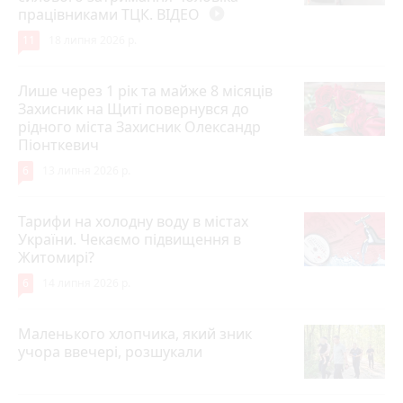
працівниками ТЦК. ВІДЕО
play_circle_filled
11
18 липня 2026 р.
Лише через 1 рік та майже 8 місяців
Захисник на Щиті повернувся до
рідного міста Захисник Олександр
Піонткевич
6
13 липня 2026 р.
Тарифи на холодну воду в містах
України. Чекаємо підвищення в
Житомирі?
6
14 липня 2026 р.
Маленького хлопчика, який зник
учора ввечері, розшукали