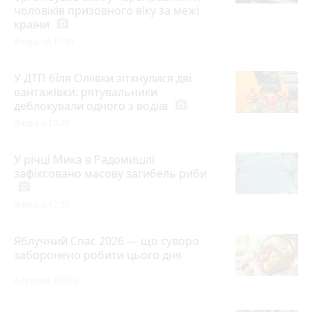
чоловіків призовного віку за межі
країни
photo_camera
Вчора об 11:40
У ДТП біля Оліївки зіткнулися дві
вантажівки: рятувальники
деблокували одного з водіїв
photo_camera
Вчора о 10:20
У річці Мика в Радомишлі
зафіксовано масову загибель риби
photo_camera
Вчора о 12:20
Яблучний Спас 2026 — що суворо
заборонено робити цього дня
6 серпня 2026 р.