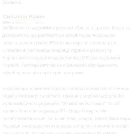
реклами.
Здійснено за підтримки програми «Сильніші разом: Медіа та
Демократія», що реалізується Всесвітньою асоціацією
видавців новин (WAN-IFRA) у партнерстві з Асоціацією
«Незалежні регіональні видавці України» (АНРВУ) та
Норвезькою асоціацією медіабізнесу (MBL) за підтримки
Норвегії. Погляди авторів не обов’язково відображають
офіційну позицію партнерів програми.
Незалежний новинний портал з оперативним висвітленням
подій у Житомирі та області. Новини створюються для Вас
мультимедійною редакцією "20 хвилин Житомир" та «20
хвилин Романів» видавець ПП «Медіа Ресурс». Ми
висвітлюємо важливі та цікаві події, людей, життя Житомира.
Редакція запрошує читачів додавати власні новини в розділ
"Від читачів". Усі авторські права належать ПП «Медіа