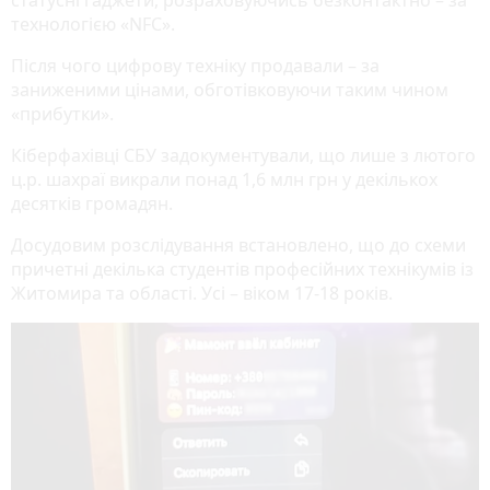
статусні гаджети, розраховуючись безконтактно – за
технологією «NFC».
Після чого цифрову техніку продавали – за
заниженими цінами, обготівковуючи таким чином
«прибутки».
Кіберфахівці СБУ задокументували, що лише з лютого
ц.р. шахраї викрали понад 1,6 млн грн у декількох
десятків громадян.
Досудовим розслідування встановлено, що до схеми
причетні декілька студентів професійних технікумів із
Житомира та області. Усі – віком 17-18 років.