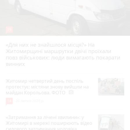
19
«Для них не знайшлося місця?» На
Житомирщині маршрутки двічі проїхали
17 липня 2026 р.
повз військових: люди вимагають покарати
винних
Житомир четвертий день поспіль
протестує: містяни знову вийшли на
майдан Корольова. ФОТО
photo_camera
14
20 липня 2026 р.
«Затримання за лічені хвилини»: у
Житомирі в мережі поширюють відео
силового затримання чоловіка