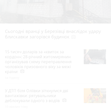
Сьогодні вранці у Березівці внаслідок удару
блискавки загорівся будинок
photo_camera
15 тисяч доларів за «квиток за
кордон»: 28-річний житомирянин
організував схему переправлення
чоловіків призовного віку за межі
країни
photo_camera
за годину
У ДТП біля Оліївки зіткнулися дві
вантажівки: рятувальники
деблокували одного з водіїв
photo_camera
10 хвилин тому