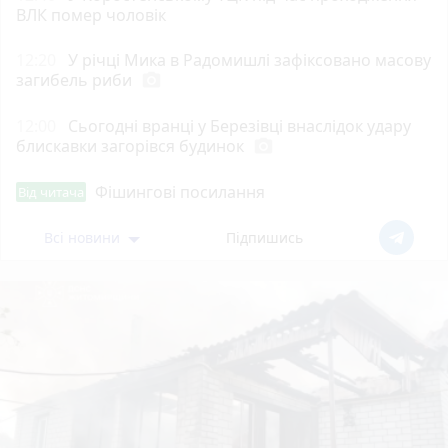
ВЛК помер чоловік
12:20
У річці Мика в Радомишлі зафіксовано масову
загибель риби
photo_camera
12:00
Сьогодні вранці у Березівці внаслідок удару
блискавки загорівся будинок
photo_camera
Фішингові посилання
Від читача
Всі новини
Підпишись