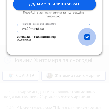
ДОДАТИ 20 ХВИЛИН В GOOGLE
Опублікувати коментар
Новини Житомира за сьогодні
COVID-19
Житомир і житомиряни
12:55
Подробиці ДТП біля Оліївки: травмовано
водія вантажівки - 21-річного житомирянина
12:40
У Коростенському ТЦК під час проходження