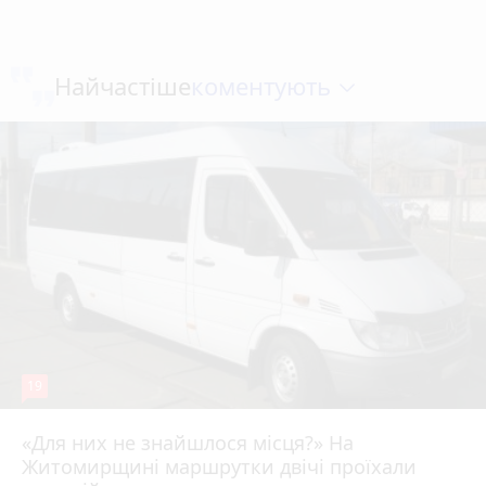
коментують
Найчастіше
19
«Для них не знайшлося місця?» На
Житомирщині маршрутки двічі проїхали
17 липня 2026 р.