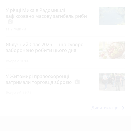
У річці Мика в Радомишлі
зафіксовано масову загибель риби
photo_camera
за 2 години
Яблучний Спас 2026 — що суворо
заборонено робити цього дня
Вчора о 10:00
У Житомирі правоохоронці
затримали торговця зброєю
photo_camera
Вчора об 11:21
keyboard_arrow_right
Дивитись ще