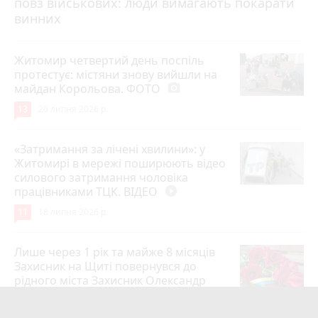
повз військових: люди вимагають покарати
винних
Житомир четвертий день поспіль
протестує: містяни знову вийшли на
майдан Корольова. ФОТО
photo_camera
13
20 липня 2026 р.
«Затримання за лічені хвилини»: у
Житомирі в мережі поширюють відео
силового затримання чоловіка
працівниками ТЦК. ВІДЕО
play_circle_filled
11
18 липня 2026 р.
Лише через 1 рік та майже 8 місяців
Захисник на Щиті повернувся до
рідного міста Захисник Олександр
Піонткевич
6
13 липня 2026 р.