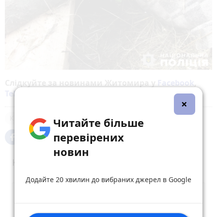
Слідкуйте за новинами Житомира у
Facebook
,
Telegram
,
Instagram
,
YouTube
та
Google
×
Кримінал
Читайте більше
перевірених
новин
Коментарі
Додайте 20 хвилин до вибраних джерел в Google