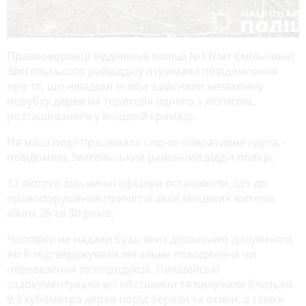
Правоохоронці відділення поліції №1 (смт Ємільчине)
Звягельського райвідділу отримали повідомлення
про те, що невідомі особи здійснили незаконну
порубку дерев на території одного з лісгоспів,
розташованого у місцевій громаді.
На місці події працювала слідчо-оперативна група, -
повідомляє Звягельський районний відділ поліції.
12 лютого дільничні офіцери встановили, що до
правопорушення причетні двоє місцевих жителів,
віком 26 та 30 років.
Чоловіки не надали будь-яких дозвільних документів,
які б підтверджували легальне походження чи
перевезення лісопродукції. Поліцейські
задокументували всі обставини та вилучили близько
9,3 кубометра дерев порід берези та осики, а також