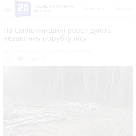
Пишеш ти! Коментує
Всі новини
Обговорен
Житомир
На Ємільчинщині розслідують
незаконну порубку лісу
14 лютого 2024 р.
20 хвилин (Житомир)
chat_bubble
share
visibility
1
0
178