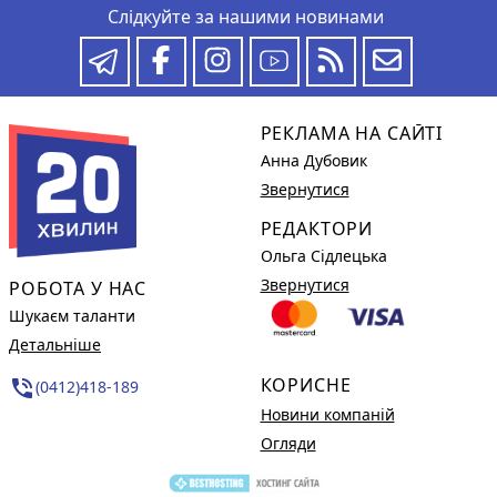
Слідкуйте за нашими новинами
РЕКЛАМА НА САЙТІ
Анна Дубовик
Звернутися
РЕДАКТОРИ
Ольга Сідлецька
Звернутися
РОБОТА У НАС
Шукаєм таланти
Детальніше
КОРИСНЕ
phone_in_talk
(0412)418-189
Новини компаній
Огляди