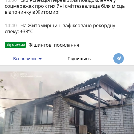
соцмережах про стихійні сміттєзвалища біля місць
відпочинку в Житомирі
14:40
Н️а Житомирщині зафіксовано рекордну
спеку: +38°C
Фішингові посилання
Від читача
Всі новини
Підпишись