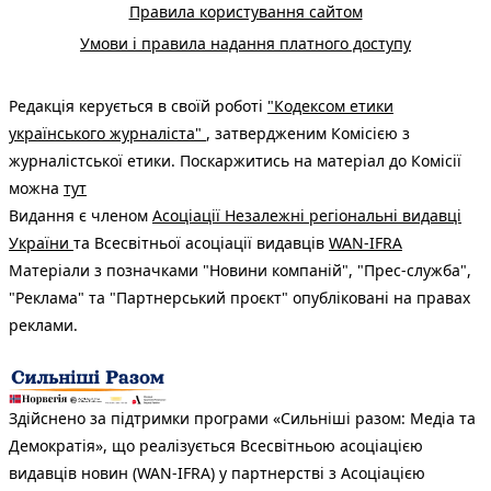
Правила користування сайтом
Умови і правила надання платного доступу
Редакція керується в своїй роботі
"Кодексом етики
українського журналіста"
, затвердженим Комісією з
журналістської етики. Поскаржитись на матеріал до Комісії
можна
тут
Видання є членом
Асоціації Незалежні регіональні видавці
України
та Всесвітньої асоціації видавців
WAN-IFRA
Матеріали з позначками "Новини компаній", "Прес-служба",
"Реклама" та "Партнерський проєкт" опубліковані на правах
реклами.
Здійснено за підтримки програми «Сильніші разом: Медіа та
Демократія», що реалізується Всесвітньою асоціацією
видавців новин (WAN-IFRA) у партнерстві з Асоціацією