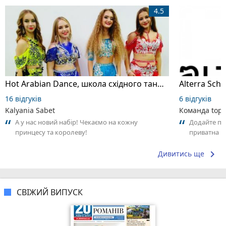
4.5
Hot Arabian Dance, школа східного танцю
16 відгуків
6 відгуків
Kalyania Sabet
Команда top2
А у нас новий набір! Чекаємо на кожну
Додайте пер
принцесу та королеву!
приватна ш
досвідом – 
keyboard_arrow_right
Дивитись ще
СВІЖИЙ ВИПУСК