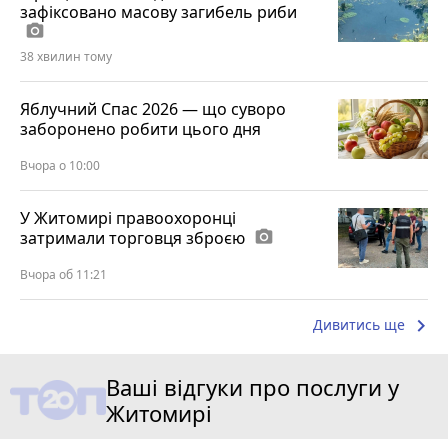
зафіксовано масову загибель риби
photo_camera
38 хвилин тому
Яблучний Спас 2026 — що суворо
заборонено робити цього дня
Вчора о 10:00
У Житомирі правоохоронці
затримали торговця зброєю
photo_camera
Вчора об 11:21
keyboard_arrow_right
Дивитись ще
Ваші відгуки про послуги у
Житомирі