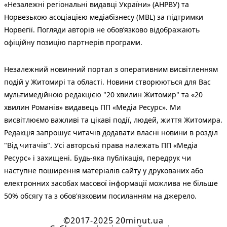
«Незалежні регіональні видавці України» (АНРВУ) та
Норвезькою асоціацією медіабізнесу (MBL) за підтримки
Норвегії. Погляди авторів не обов’язково відображають
офіційну позицію партнерів програми.
Незалежний новинний портал з оперативним висвітленням
подій у Житомирі та області. Новини створюються для Вас
мультимедійною редакцією "20 хвилин Житомир" та «20
хвилин Романів» видавець ПП «Медіа Ресурс». Ми
висвітлюємо важливі та цікаві події, людей, життя Житомира.
Редакція запрошує читачів додавати власні новини в розділ
"Від читачів". Усі авторські права належать ПП «Медіа
Ресурс» і захищені. Будь-яка публiкацiя, передрук чи
наступне поширення матеріалів сайту у друкованих або
електронних засобах масової інформації можлива не більше
50% обсягу та з обов'язковим посиланням на джерело.
©2017-2025 20minut.ua