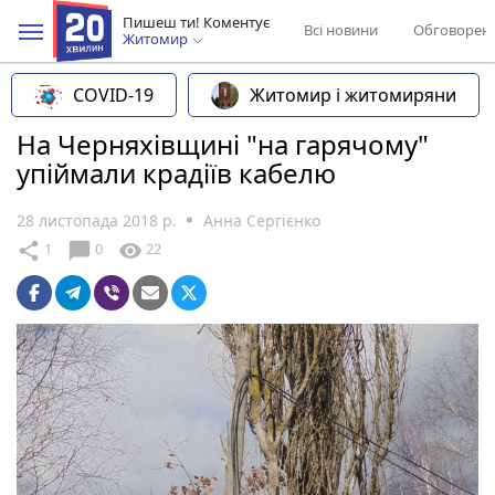
Пишеш ти! Коментує
Всі новини
Обговорен
Житомир
COVID-19
Житомир і житомиряни
На Черняхівщині "на гарячому"
упіймали крадіїв кабелю
28 листопада 2018 р.
Анна Сергієнко
chat_bubble
share
visibility
1
0
22