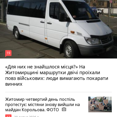
19
«Для них не знайшлося місця?» На
Житомирщині маршрутки двічі проїхали
17 липня 2026 р.
повз військових: люди вимагають покарати
винних
Житомир четвертий день поспіль
протестує: містяни знову вийшли на
майдан Корольова. ФОТО
photo_camera