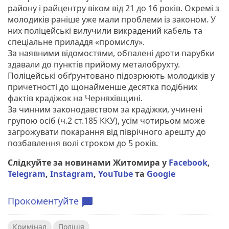
району і райцентру віком від 21 до 16 років. Окремі з
молодиків раніше уже мали проблеми із законом. У
них поліцейські вилучили викрадений кабель та
спеціальне приладдя «промислу».
За наявними відомостями, обпалені дроти парубки
здавали до пунктів прийому металобрухту.
Поліцейські обґрунтовано підозрюють молодиків у
причетності до щонайменше десятка подібних
фактів крадіжок на Черняхівщині.
За чинним законодавством за крадіжки, учинені
групою осіб (ч.2 ст.185 ККУ), усім чотирьом може
загрожувати покарання від піврічного арешту до
позбавлення волі строком до 5 років.
Слідкуйте за новинами Житомира у
Facebook
,
Telegram
,
Instagram
,
YouTube
та
Google
Прокоментуйте
chat_bubble
Кримінал
Поліція