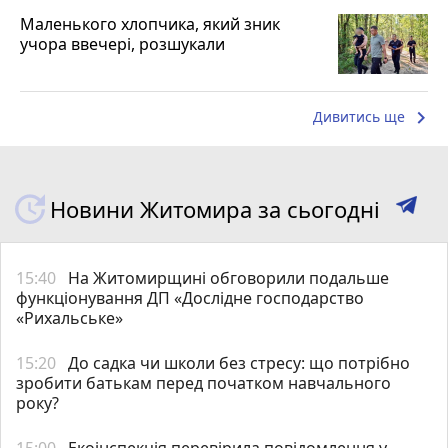
Маленького хлопчика, який зник
учора ввечері, розшукали
keyboard_arrow_right
Дивитись ще
Новини Житомира за сьогодні
15:40
На Житомирщині обговорили подальше
функціонування ДП «Дослідне господарство
«Рихальське»
15:20
До садка чи школи без стресу: що потрібно
зробити батькам перед початком навчального
року?
15:00
Екоінспекція перевірила повідомлення у