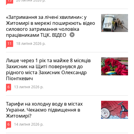
13
20 липня 2026 р.
«Затримання за лічені хвилини»: у
Житомирі в мережі поширюють відео
силового затримання чоловіка
працівниками ТЦК. ВІДЕО
play_circle_filled
11
18 липня 2026 р.
Лише через 1 рік та майже 8 місяців
Захисник на Щиті повернувся до
рідного міста Захисник Олександр
Піонткевич
6
13 липня 2026 р.
Тарифи на холодну воду в містах
України. Чекаємо підвищення в
Житомирі?
6
14 липня 2026 р.