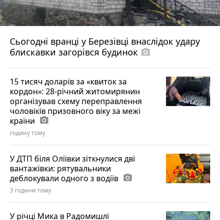
Сьогодні вранці у Березівці внаслідок удару
блискавки загорівся будинок
photo_camera
15 тисяч доларів за «квиток за
кордон»: 28-річний житомирянин
організував схему переправлення
чоловіків призовного віку за межі
країни
photo_camera
годину тому
У ДТП біля Оліївки зіткнулися дві
вантажівки: рятувальники
деблокували одного з водіїв
photo_camera
3 години тому
У річці Мика в Радомишлі