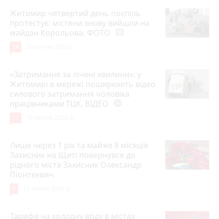
Житомир четвертий день поспіль
протестує: містяни знову вийшли на
майдан Корольова. ФОТО
photo_camera
14
20 липня 2026 р.
«Затримання за лічені хвилини»: у
Житомирі в мережі поширюють відео
силового затримання чоловіка
працівниками ТЦК. ВІДЕО
play_circle_filled
11
18 липня 2026 р.
Лише через 1 рік та майже 8 місяців
Захисник на Щиті повернувся до
рідного міста Захисник Олександр
Піонткевич
6
13 липня 2026 р.
Тарифи на холодну воду в містах