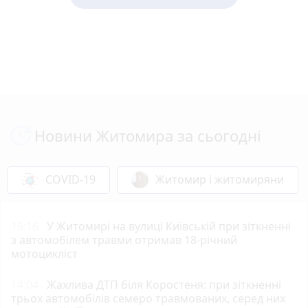
Новини Житомира за сьогодні
COVID-19
Житомир і житомиряни
16:16
У Житомирі на вулиці Київській при зіткненні
з автомобілем травми отримав 18-річний
мотоцикліст
14:04
Жахлива ДТП біля Коростеня: при зіткненні
трьох автомобілів семеро травмованих, серед них