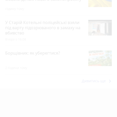
годину тому
У Старій Котельні поліцейські взяли
під варту підозрюваного в замаху на
вбивство
Вчора о 16:08
Борщівник: як уберегтися?
2 години тому
keyboard_arrow_right
Дивитись ще