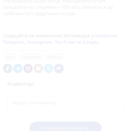
інформацією щодо місця знаходження Ігоря,
повідомте на спецлінію «102» або зверніться до
найближчого відділення поліції.
Слідкуйте за новинами Житомира у
Facebook
,
Telegram
,
Instagram
,
YouTube
та
Google
Діти
Кримінал
Поліція
Коментарі
Опублікувати коментар