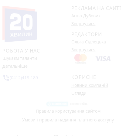
РЕКЛАМА НА САЙТІ
Анна Дубовик
Звернутися
РЕДАКТОРИ
Ольга Сідлецька
Звернутися
РОБОТА У НАС
Шукаєм таланти
Детальніше
КОРИСНЕ
phone_in_talk
(0412)418-189
Новини компаній
Огляди
Правила користування сайтом
Умови і правила надання платного доступу