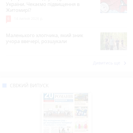
України. Чекаємо підвищення в
Житомирі?
6
14 липня 2026 р.
Маленького хлопчика, який зник
учора ввечері, розшукали
keyboard_arrow_right
Дивитись ще
СВІЖИЙ ВИПУСК