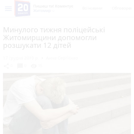
Пишеш ти! Коментує
Всі новини
Обговорен
Житомир
Минулого тижня поліцейські
Житомирщини допомогли
розшукати 12 дітей
17 грудня 2019 р.
Анна Сергієнко
chat_bubble
share
visibility
0
0
15