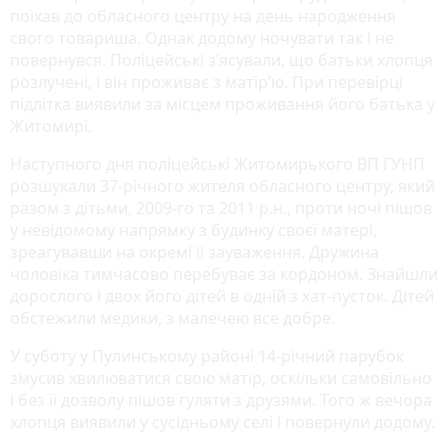
поїхав до обласного центру на день народження
свого товариша. Однак додому ночувати так і не
повернувся. Поліцейські з’ясували, що батьки хлопця
розлучені, і він проживає з матір’ю. При перевірці
підлітка виявили за місцем проживання його батька у
Житомирі.
Наступного дня поліцейські Житомирького ВП ГУНП
розшукали 37-річного жителя обласного центру, який
разом з дітьми, 2009-го та 2011 р.н., проти ночі пішов
у невідомому напрямку з будинку своєї матері,
зреагувавши на окремі її зауваження. Дружина
чоловіка тимчасово перебуває за кордоном. Знайшли
дорослого і двох його дітей в одній з хат-пусток. Дітей
обстежили медики, з малечею все добре.
У суботу у Пулинському районі 14-річний парубок
змусив хвилюватися свою матір, оскільки самовільно
і без її дозволу пішов гуляти з друзями. Того ж вечора
хлопця виявили у сусідньому селі і повернули додому.