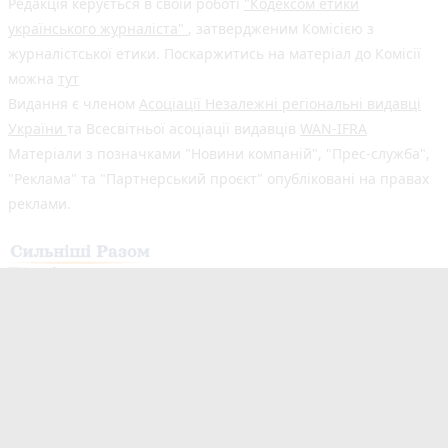
Редакція керується в своїй роботі
"Кодексом етики
українського журналіста"
, затвердженим Комісією з
журналістської етики. Поскаржитись на матеріал до Комісії
можна
тут
Видання є членом
Асоціації Незалежні регіональні видавці
України
та Всесвітньої асоціації видавців
WAN-IFRA
Матеріали з позначками "Новини компаній", "Прес-служба",
"Реклама" та "Партнерський проєкт" опубліковані на правах
реклами.
Здійснено за підтримки програми «Сильніші разом: Медіа та
Демократія», що реалізується Всесвітньою асоціацією
видавців новин (WAN-IFRA) у партнерстві з Асоціацією
«Незалежні регіональні видавці України» (АНРВУ) та
Норвезькою асоціацією медіабізнесу (MBL) за підтримки
Норвегії. Погляди авторів не обов’язково відображають
офіційну позицію партнерів програми.