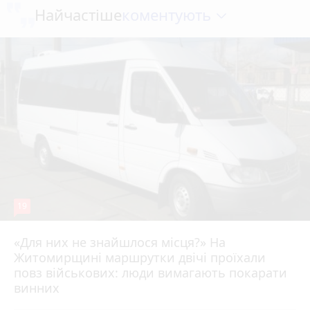
коментують
Найчастіше
19
«Для них не знайшлося місця?» На
Житомирщині маршрутки двічі проїхали
17 липня 2026 р.
повз військових: люди вимагають покарати
винних