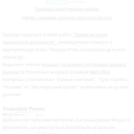
Правила користування сайтом
Умови і правила надання платного доступу
Редакція керується в своїй роботі
"Кодексом етики
українського журналіста"
, затвердженим Комісією з
журналістської етики. Поскаржитись на матеріал до Комісії
можна
тут
Видання є членом
Асоціації Незалежні регіональні видавці
України
та Всесвітньої асоціації видавців
WAN-IFRA
Матеріали з позначками "Новини компаній", "Прес-служба",
"Реклама" та "Партнерський проєкт" опубліковані на правах
реклами.
Здійснено за підтримки програми «Сильніші разом: Медіа та
Демократія», що реалізується Всесвітньою асоціацією