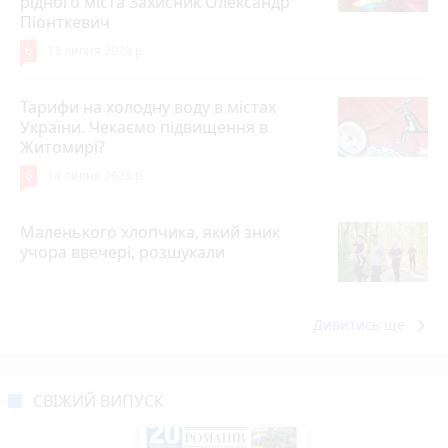
рідного міста Захисник Олександр
Піонткевич
6
13 липня 2026 р.
Тарифи на холодну воду в містах
України. Чекаємо підвищення в
Житомирі?
6
14 липня 2026 р.
Маленького хлопчика, який зник
учора ввечері, розшукали
keyboard_arrow_right
Дивитись ще
СВІЖИЙ ВИПУСК