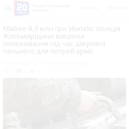
Пишеш ти! Коментує
Всі новини
Обговорен
Житомир
Майже 8,3 млн грн збитків: поліція
Житомирщини викрила
зловживання під час закупівлі
пального для потреб армії
4 березня 2026 р.
20 хвилин (Житомир)
chat_bubble
share
visibility
1
0
45