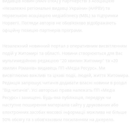
видавців новин (WAN-IFRA) у партнерстві з Асоціацією
«Незалежні регіональні видавці України» (АНРВУ) та
Норвезькою асоціацією медіабізнесу (MBL) за підтримки
Норвегії. Погляди авторів не обов’язково відображають
офіційну позицію партнерів програми.
Незалежний новинний портал з оперативним висвітленням
подій у Житомирі та області. Новини створюються для Вас
мультимедійною редакцією "20 хвилин Житомир" та «20
хвилин Романів» видавець ПП «Медіа Ресурс». Ми
висвітлюємо важливі та цікаві події, людей, життя Житомира.
Редакція запрошує читачів додавати власні новини в розділ
"Від читачів". Усі авторські права належать ПП «Медіа
Ресурс» і захищені. Будь-яка публiкацiя, передрук чи
наступне поширення матеріалів сайту у друкованих або
електронних засобах масової інформації можлива не більше
50% обсягу та з обов'язковим посиланням на джерело.