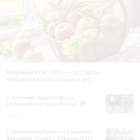
Яблучний Спас 2026 — що суворо
заборонено робити цього дня
У Житомирі правоохоронці
затримали торговця зброєю
photo_camera
6 годин тому
У Житомирі відбудеться родинний
фестиваль «Полісся. Вареник FEST»