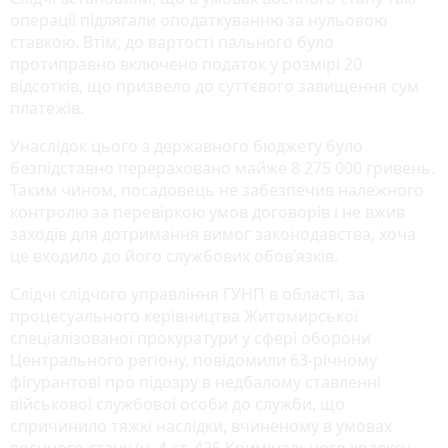
операції підлягали оподаткуванню за нульовою
ставкою. Втім, до вартості пального було
протиправно включено податок у розмірі 20
відсотків, що призвело до суттєвого завищення сум
платежів.
Унаслідок цього з державного бюджету було
безпідставно перераховано майже 8 275 000 гривень.
Таким чином, посадовець не забезпечив належного
контролю за перевіркою умов договорів і не вжив
заходів для дотримання вимог законодавства, хоча
це входило до його службових обов’язків.
Слідчі слідчого управління ГУНП в області, за
процесуального керівництва Житомирської
спеціалізованої прокуратури у сфері оборони
Центрального регіону, повідомили 63-річному
фігурантові про підозру в недбалому ставленні
військової службової особи до служби, що
спричинило тяжкі наслідки, вчиненому в умовах
воєнного стану (ч. 4 ст. 425 Кримінального кодексу