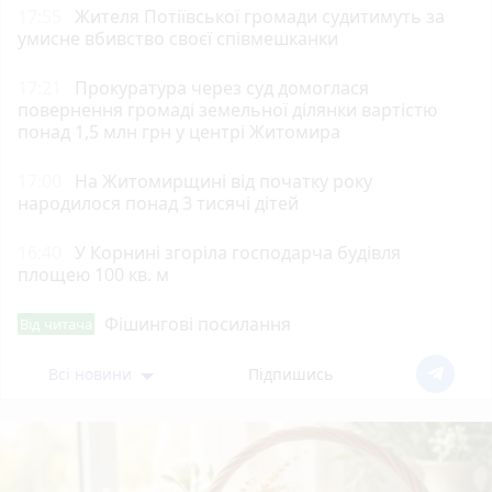
17:55
Жителя Потіївської громади судитимуть за
умисне вбивство своєї співмешканки
17:21
Прокуратура через суд домоглася
повернення громаді земельної ділянки вартістю
понад 1,5 млн грн у центрі Житомира
17:00
На Житомирщині від початку року
народилося понад 3 тисячі дітей
16:40
У Корнині згоріла господарча будівля
площею 100 кв. м
Фішингові посилання
Від читача
Всі новини
Підпишись