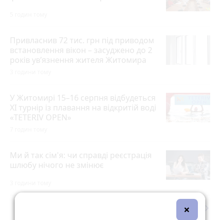
5 годин тому
Привласнив 72 тис. грн під приводом
встановлення вікон – засуджено до 2
років ув’язнення жителя Житомира
3 години тому
У Житомирі 15–16 серпня відбудеться
XI турнір із плавання на відкритій воді
«TETERIV OPEN»
7 годин тому
Ми й так сім'я: чи справді реєстрація
шлюбу нічого не змінює
3 години тому
×
keyboard_arrow_right
Дивитись ще