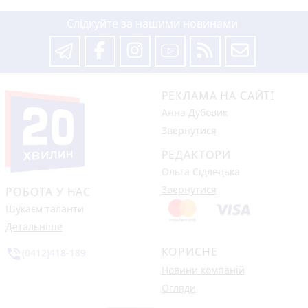
Слідкуйте за нашими новинами
РЕКЛАМА НА САЙТІ
Анна Дубовик
Звернутися
РЕДАКТОРИ
Ольга Сідлецька
Звернутися
РОБОТА У НАС
Шукаєм таланти
Детальніше
КОРИСНЕ
phone_in_talk
(0412)418-189
Новини компаній
Огляди