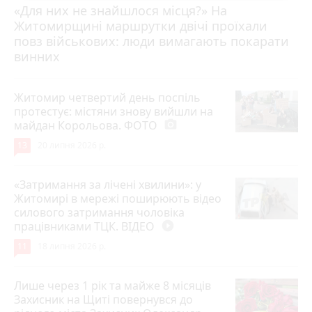
«Для них не знайшлося місця?» На
Житомирщині маршрутки двічі проїхали
17 липня 2026 р.
повз військових: люди вимагають покарати
винних
Житомир четвертий день поспіль
протестує: містяни знову вийшли на
майдан Корольова. ФОТО
photo_camera
13
20 липня 2026 р.
«Затримання за лічені хвилини»: у
Житомирі в мережі поширюють відео
силового затримання чоловіка
працівниками ТЦК. ВІДЕО
play_circle_filled
11
18 липня 2026 р.
Лише через 1 рік та майже 8 місяців
Захисник на Щиті повернувся до