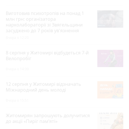
Виготовив психотропів на понад 1
млн грн: організатора
нарколабораторії зі Звягельщини
засуджено до 7 років ув'язнення
Вчора о 12:20
8 серпня у Житомирі відбудеться 7-й
Велопробіг
Вчора о 14:39
12 серпня у Житомирі відзначать
Міжнародний день молоді
Вчора о 15:51
Житомирян запрошують долучитися
до акції «Пиріг пам’яті»