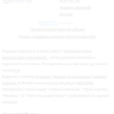
КОРИСНЕ
phone_in_talk
(0412)418-189
Новини компаній
Огляди
Правила користування сайтом
Умови і правила надання платного доступу
Редакція керується в своїй роботі
"Кодексом етики
українського журналіста"
, затвердженим Комісією з
журналістської етики. Поскаржитись на матеріал до Комісії
можна
тут
Видання є членом
Асоціації Незалежні регіональні видавці
України
та Всесвітньої асоціації видавців
WAN-IFRA
Матеріали з позначками "Новини компаній", "Прес-служба",
"Реклама" та "Партнерський проєкт" опубліковані на правах
реклами.