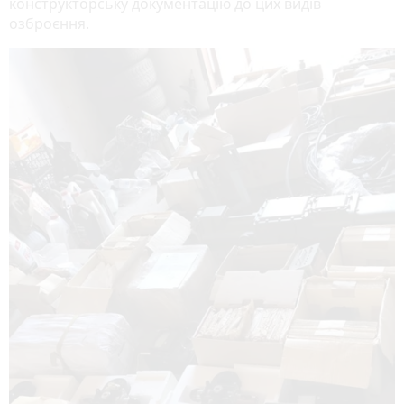
конструкторську документацію до цих видів
озброєння.