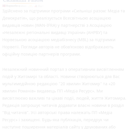
Здійснено за підтримки програми «Сильніші разом: Медіа та
Демократія», що реалізується Всесвітньою асоціацією
видавців новин (WAN-IFRA) у партнерстві з Асоціацією
«Незалежні регіональні видавці України» (АНРВУ) та
Норвезькою асоціацією медіабізнесу (MBL) за підтримки
Норвегії. Погляди авторів не обов’язково відображають
офіційну позицію партнерів програми.
Незалежний новинний портал з оперативним висвітленням
подій у Житомирі та області. Новини створюються для Вас
мультимедійною редакцією "20 хвилин Житомир" та «20
хвилин Романів» видавець ПП «Медіа Ресурс». Ми
висвітлюємо важливі та цікаві події, людей, життя Житомира.
Редакція запрошує читачів додавати власні новини в розділ
"Від читачів". Усі авторські права належать ПП «Медіа
Ресурс» і захищені. Будь-яка публiкацiя, передрук чи
наступне поширення матеріалів сайту у друкованих або