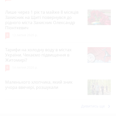
Лише через 1 рік та майже 8 місяців
Захисник на Щиті повернувся до
рідного міста Захисник Олександр
Піонткевич
6
13 липня 2026 р.
Тарифи на холодну воду в містах
України. Чекаємо підвищення в
Житомирі?
6
14 липня 2026 р.
Маленького хлопчика, який зник
учора ввечері, розшукали
keyboard_arrow_right
Дивитись ще