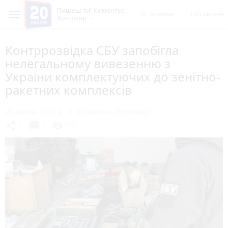
Пишеш ти! Коментує
Всі новини
Обговорен
Житомир
Контррозвідка СБУ запобігла
нелегальному вивезенню з
України комплектуючих до зенітно-
ракетних комплексів
26 липня 2021 р.
20 хвилин (Житомир)
chat_bubble
share
visibility
2
0
130