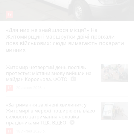
19
«Для них не знайшлося місця?» На
Житомирщині маршрутки двічі проїхали
17 липня 2026 р.
повз військових: люди вимагають покарати
винних
Житомир четвертий день поспіль
протестує: містяни знову вийшли на
майдан Корольова. ФОТО
photo_camera
13
20 липня 2026 р.
«Затримання за лічені хвилини»: у
Житомирі в мережі поширюють відео
силового затримання чоловіка
працівниками ТЦК. ВІДЕО
play_circle_filled
11
18 липня 2026 р.