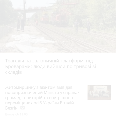
Трагедія на залізничній платформі під
Броварами: люди вийшли по тривозі зі
складів
Житомирщину з візитом відвідав
новопризначений Міністр у справах
громад, територій та внутрішньо
переміщених осіб України Віталій
Безгін
photo_camera
Вчора об 11:00