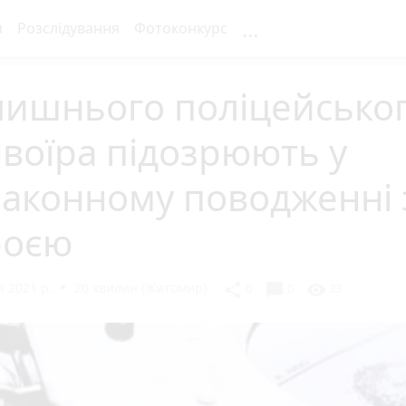
...
я
Розслідування
Фотоконкурс
лишнього поліцейськог
воїра підозрюють у
аконному поводженні 
роєю
 2021 р.
20 хвилин (Житомир)
chat_bubble
share
visibility
0
0
33