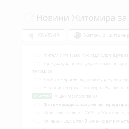
Новини Житомира за 
COVID-19
Житомир і житоми
Жителя Потіївської громади судитимуть з
17:55
Прокуратура через суд домоглася повернен
17:21
Житомира
На Житомирщині від початку року народил
17:00
У Корнині згоріла господарча будівля пло
16:40
Від читача
Фішингові посилання
Житомирводоканал змінює період прий
16:21
«Книжкова площа – 2026»: у Житомирі вдр
16:01
Очільник ОВА Віталій Бунечко взяв участ
15:50