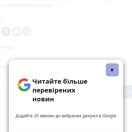
ram
,
YouTube
та
Google
ал
нтарі
×
Читайте більше
перевірених
Опублікувати комент
новин
Додайте 20 хвилин до вибраних джерел в Google