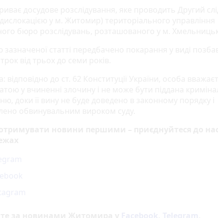
триває досудове розслідування, яке проводить Другий сл
з дислокацією у м. Житомир) територіального управління
ого бюро розслідувань, розташованого у м. Хмельниць
ю зазначеної статті передбачено покарання у виді позб
строк від трьох до семи років.
: відповідно до ст. 62 Конституції України, особа вважає
атою у вчиненні злочину і не може бути піддана кримін
ю, доки її вину не буде доведено в законному порядку і
лено обвинувальним вироком суду.
 отримувати новини першими – приєднуйтеся до нас
ежах
legram
cebook
stagram
йте за новинами Житомира у
Facebook
,
Telegram
,