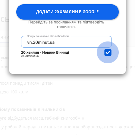
ДОДАТИ 20 ХВИЛИН В GOOGLE
сьогодні
ряни
а умисне вбивство своєї співмешканки
ня громаді земельної ділянки вартістю понад 1,5 млн грн у це
ося понад 3 тисячі дітей
щею 100 кв. м
ому показників лічильників
уге відбудеться масштабний книгообмін
ь у робочій нараді з питань зміцнення обороноздатності держав