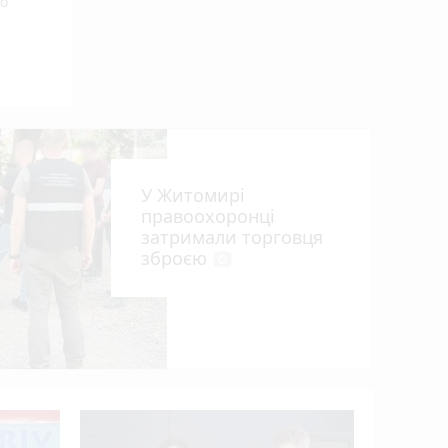
го
У Житомирі
правоохоронці
затримали торговця
зброєю
photo_camera
що
У Житоми
фестивал