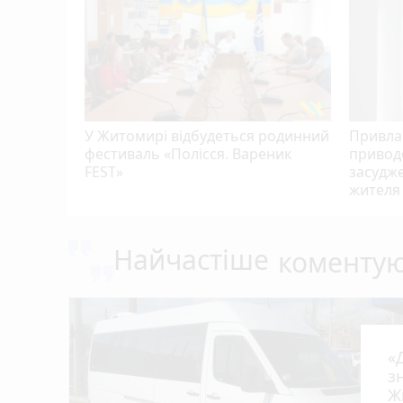
У Житомирі відбудеться родинний
Привлас
фестиваль «Полісся. Вареник
привод
FEST»
засудже
жителя
Найчастіше
коменту
«
з
Ж