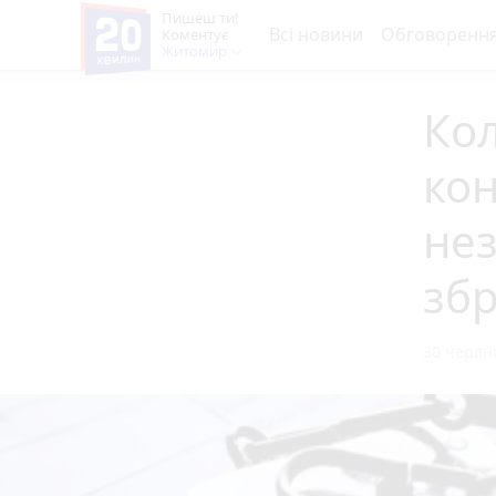
Пишеш ти!
Всі новини
Обговоренн
Коментує
Житомир
Ко
кон
нез
зб
30 червня