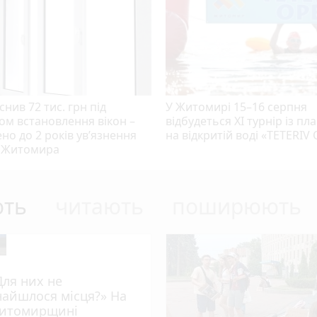
нив 72 тис. грн під
У Житомирі 15–16 серпня
ом встановлення вікон –
відбудеться XI турнір із пл
но до 2 років ув’язнення
на відкритій воді «TETERIV
 Житомира
ють
читають
поширюють
Для них не
найшлося місця?» На
итомирщині