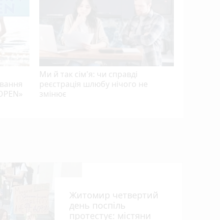
FEST»
Ми й так сім'я: чи справді
авання
реєстрація шлюбу нічого не
 OPEN»
змінює
Житомир четвертий
день поспіль
протестує: містяни