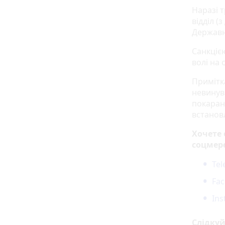
Наразі 
відділ (
Державн
Санкціє
волі на 
Примітка
невинув
покаранн
встанов
Хочете
соцмер
Te
Fa
In
Слідку