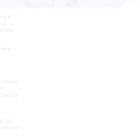
атури
у у
ипасів
итель
 крадену
із
села та
діння
 скоєних