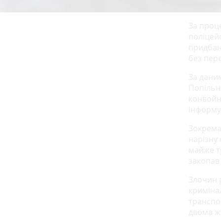
За проц
поліцей
придбанн
без пере
За даним
Попільн
конвойно
інформу
Зокрема
нарізну 
майже т
закопав
Злочин 
криміна
транспо
двома ж