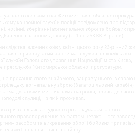
есуального керівництва Житомирської обласної прокур
ському конвойної служби поліції повідомлено про підозр
і, носінні, зберіганні вогнепальної зброї та бойових пр
дбаченого законом дозволу (ч. 1 ст. 263 КК України).
и слідства, злочин скоїв у квітні цього року 23-річний ж
янського району, який на той час служив поліцейським
ї служби Головного управління Нацполіції міста Києва, -
є пресслужба Житомирської обласної прокуратури.
, на прохання свого знайомого, забрав у нього із сараю
стрілецьку вогнепальну зброю (багатоцільовий карабін) 
рьома десятками мисливських патронів, привіз до свого 
 неподалік вулиці, на якій проживав.
розкрито під час досудового розслідування іншого
льного правопорушення за фактом незаконного заволо
ртним засобом та викрадення зброї і бойових припасів,
ителями Попільнянського району.