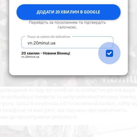
ДОДАТИ 20 ХВИЛИН В GOOGLE
проведення огляду автомобіля та особистих речей водія 
в поліцейські виявили та вилучили комп’ютерну техніку і
уючі, гроші в національній та іноземній валюті, набір в
 телефони та інші речі, що свідчать про причетність
них до протиправної діяльності.