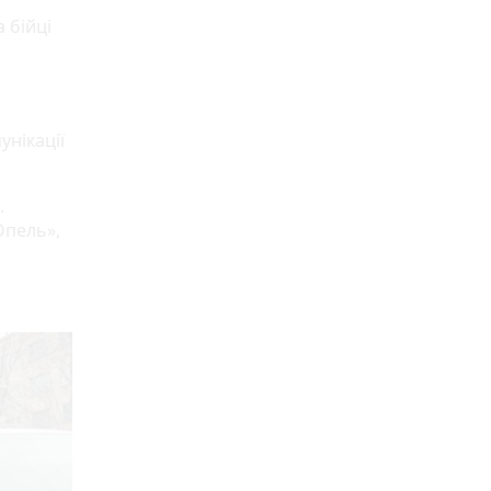
 бійці
унікації
.
Опель»,