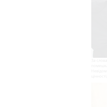
За слова
помешка
Невідом
цінност