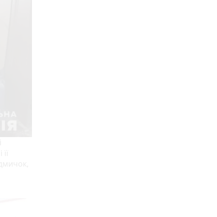
і
 її
ідмичок,