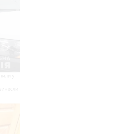
апили у
 винесли