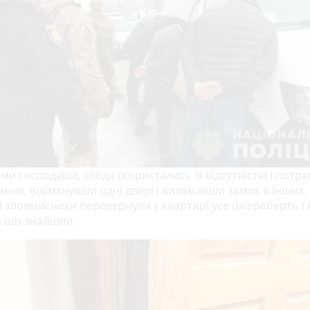
ми господарів, злодії скористались їх відсутністю і потр
ння, відімкнувши одні двері і виламавши замок в інших.
і зловмисники перевернули у квартирі усе шкереберть і
і, що знайшли.