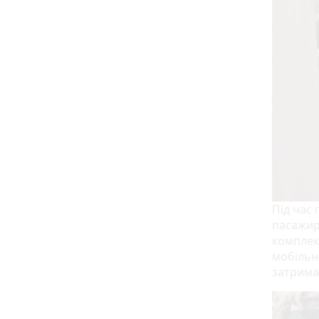
Під час 
пасажирі
комплект
мобільні
затрима