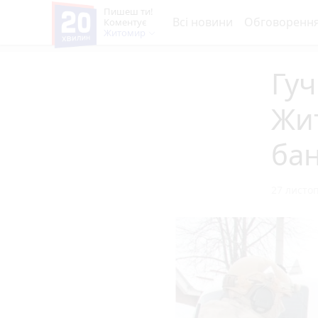
Пишеш ти!
Всі новини
Обговоренн
Коментує
Житомир
Гуч
Жит
ба
27 листоп