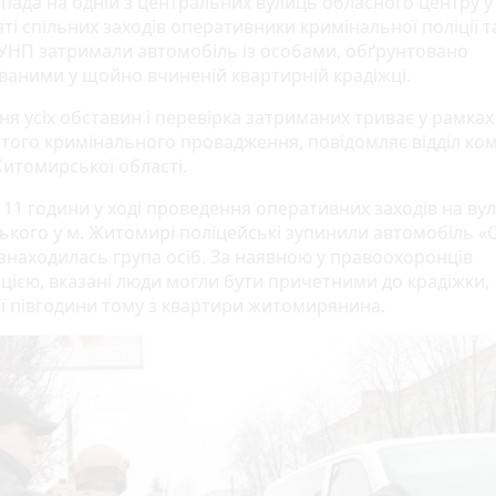
опада на одній з центральних вулиць обласного центру у
ті спільних заходів оперативники кримінальної поліції та
УНП затримали автомобіль із особами, обґрунтовано
ваними у щойно вчиненій квартирній крадіжці.
ня усіх обставин і перевірка затриманих триває у рамках
того кримінального провадження, повідомляє відділ ком
Житомирської області.
11 години у ході проведення оперативних заходів на вул
ького у м. Житомирі поліцейські зупинили автомобіль «
 знаходилась група осіб. За наявною у правоохоронців
цією, вказані люди могли бути причетними до крадіжки,
ї півгодини тому з квартири житомирянина.