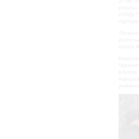
27 лист
результа
КОРДу Г
підозрю
З’ясуван
розпоча
поліції 
Близько 
Грушевс
в якому
інформа
учинено