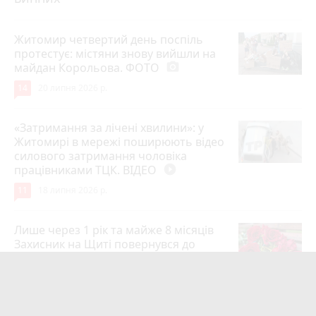
Житомир четвертий день поспіль
протестує: містяни знову вийшли на
майдан Корольова. ФОТО
photo_camera
14
20 липня 2026 р.
«Затримання за лічені хвилини»: у
Житомирі в мережі поширюють відео
силового затримання чоловіка
працівниками ТЦК. ВІДЕО
play_circle_filled
11
18 липня 2026 р.
Лише через 1 рік та майже 8 місяців
Захисник на Щиті повернувся до
рідного міста Захисник Олександр
Піонткевич
6
13 липня 2026 р.