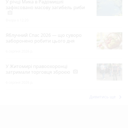
У річці Мика в Радомишлі
зафіксовано масову загибель риби
photo_camera
Вчора о 12:20
Яблучний Спас 2026 — що суворо
заборонено робити цього дня
6 серпня 2026 р.
У Житомирі правоохоронці
затримали торговця зброєю
photo_camera
6 серпня 2026 р.
keyboard_arrow_right
Дивитись ще