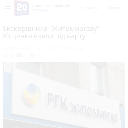
Пишеш ти! Коментує
Всі новини
Обговорен
Житомир
Екскерівника "Житомиргазу"
Ющенка взяли під варту
5 жовтня 2023 р.
20 хвилин (Житомир)
chat_bubble
share
visibility
2
9
485