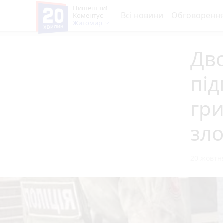
Пишеш ти!
Всі новини
Обговоренн
Коментує
Житомир
Дво
під
гри
зл
20 жовтня