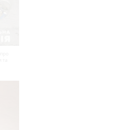
 про
и та