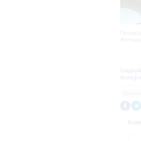
Процесу
Житомир
Слідку
Instag
Кримін
Коме