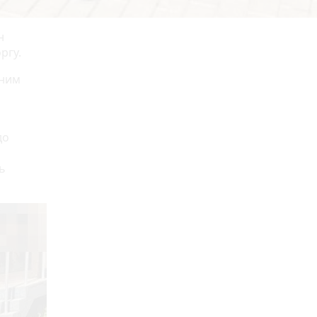
н
ргу.
 ним
до
ь