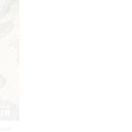
ській