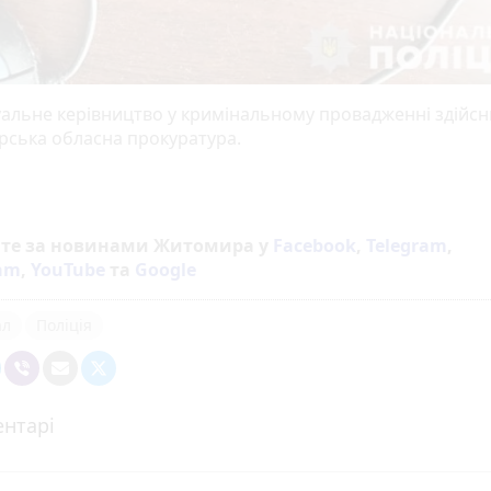
альне керівництво у кримінальному провадженні здійс
ська обласна прокуратура.
йте за новинами Житомира у
Facebook
,
Telegram
,
ram
,
YouTube
та
Google
ал
Поліція
нтарі