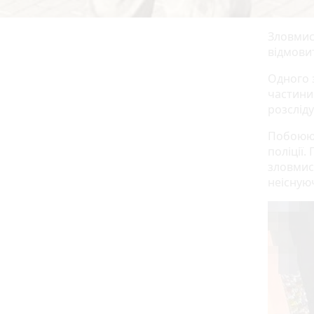
Зловмис
відмовит
Одного 
частини
розсліду
Побоююч
поліції
зловмис
неісную