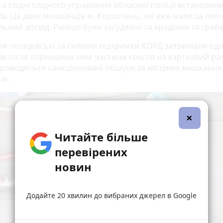
та слідчі слідчого управління обласної поліції встановил
ів. Це двоє мешканців м. Коростень, які вже мали за пле
ьний досвід. Раніше були засуджені за крадіжки та грабе
ня поліцейські за силової підтримки КОРД затримали одн
ів після отримання ним частини коштів на картковий ра
проводяться санкціоновані обшуки за місцями мешкання
ів.
×
Читайте більше
перевірених
новин
Додайте 20 хвилин до вибраних джерел в Google