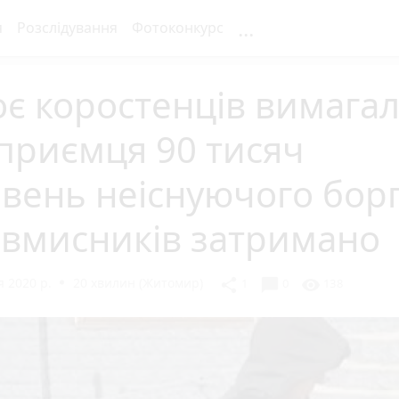
...
я
Розслідування
Фотоконкурс
є коростенців вимагал
приємця 90 тисяч
вень неіснуючого борг
овмисників затримано
 2020 р.
20 хвилин (Житомир)
chat_bubble
share
visibility
1
0
138