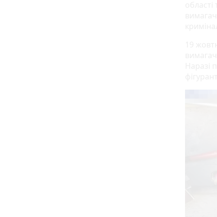
області 
вимагач
кримінал
19 жовт
вимагач
Наразі 
фігурант