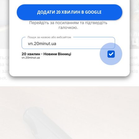
ДОДАТИ 20 ХВИЛИН В GOOGLE
ться питання про повідомлення учасникам угруповання
за ч. 2 ст. 189 (Вимагання) Кримінального кодексу Україн
 запобіжних заходів. Їм може загрожувати до семи років
ня.