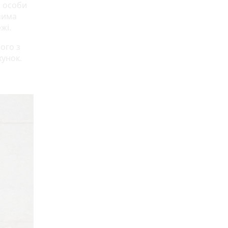
и особи
чима
жі.
ого з
хунок.