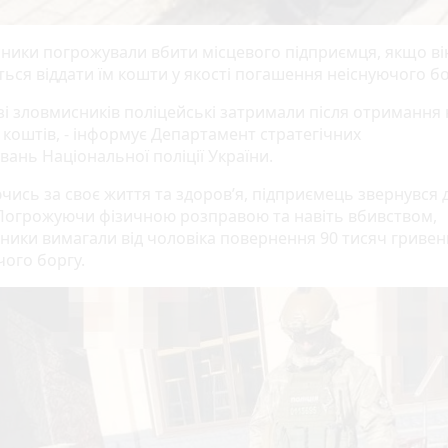
ники погрожували вбити місцевого підприємця, якщо ві
ься віддати їм кошти у якості погашення неіснуючого бо
зі зловмисників поліцейські затримали після отримання
 коштів, - інформує Департамент стратегічних
вань Національної поліції України.
ись за своє життя та здоров’я, підприємець звернувся 
. Погрожуючи фізичною розправою та навіть вбивством,
ники вимагали від чоловіка повернення 90 тисяч гривен
чого боргу.