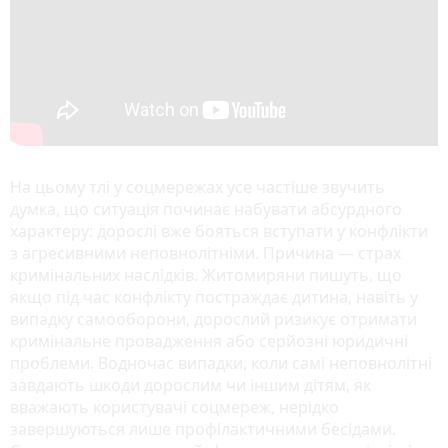
На цьому тлі у соцмережах усе частіше звучить
думка, що ситуація починає набувати абсурдного
характеру: дорослі вже бояться вступати у конфлікти
з агресивними неповнолітніми. Причина — страх
кримінальних наслідків. Житомиряни пишуть, що
якщо під час конфлікту постраждає дитина, навіть у
випадку самооборони, дорослий ризикує отримати
кримінальне провадження або серйозні юридичні
проблеми. Водночас випадки, коли самі неповнолітні
завдають шкоди дорослим чи іншим дітям, як
вважають користувачі соцмереж, нерідко
завершуються лише профілактичними бесідами.