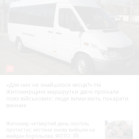
19
«Для них не знайшлося місця?» На
Житомирщині маршрутки двічі проїхали
17 липня 2026 р.
повз військових: люди вимагають покарати
винних
Житомир четвертий день поспіль
протестує: містяни знову вийшли на
майдан Корольова. ФОТО
photo_camera