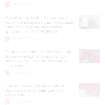
13
20 липня 2026 р.
«Затримання за лічені хвилини»: у
Житомирі в мережі поширюють відео
силового затримання чоловіка
працівниками ТЦК. ВІДЕО
play_circle_filled
11
18 липня 2026 р.
Лише через 1 рік та майже 8 місяців
Захисник на Щиті повернувся до
рідного міста Захисник Олександр
Піонткевич
6
13 липня 2026 р.
Тарифи на холодну воду в містах
України. Чекаємо підвищення в
Житомирі?
6
14 липня 2026 р.