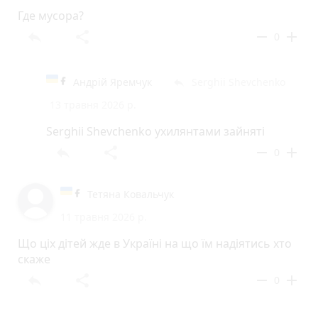
Где мусора?
reply
share
remove
add
0
Андрій Яремчук
Serghii Shevchenko
reply
13 травня 2026 р.
Serghii Shevchenko ухилянтами зайняті
reply
share
remove
add
0
Тетяна Ковальчук
11 травня 2026 р.
Що ціх дітей жде в Україні на що їм надіятись хто
скаже
reply
share
remove
add
0