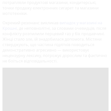
потрапляли продуктові магазини, кондитерські,
точки продажу електронних сигарет та магазини
мототехніки.
Окремий резонанс викликав
випадок у магазині на
Крошні
, де неповнолітні, за словами очевидців, після
конфлікту розпилили перцевий газ у бік продавчині.
Жінці стало зле, їй знадобилася допомога. Містяни
стверджують, що частина підлітків поводиться
демонстративно агресивно — використовує
нецензурну лексику, погрожує дорослим та фактично
не боїться відповідальності.