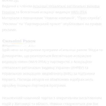
можна
тут
Видання є членом
Асоціації Незалежні регіональні видавці
України
та Всесвітньої асоціації видавців
WAN-IFRA
Матеріали з позначками "Новини компаній", "Прес-служба",
"Реклама" та "Партнерський проєкт" опубліковані на правах
реклами.
Здійснено за підтримки програми «Сильніші разом: Медіа та
Демократія», що реалізується Всесвітньою асоціацією
видавців новин (WAN-IFRA) у партнерстві з Асоціацією
«Незалежні регіональні видавці України» (АНРВУ) та
Норвезькою асоціацією медіабізнесу (MBL) за підтримки
Норвегії. Погляди авторів не обов’язково відображають
офіційну позицію партнерів програми.
Незалежний новинний портал з оперативним висвітленням
подій у Житомирі та області. Новини створюються для Вас