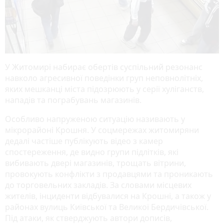
У Житомирі набирає обертів суспільний резонанс
навколо агресивної поведінки груп неповнолітніх,
яких мешканці міста підозрюють у серії хуліганств,
нападів та пограбувань магазинів.
Особливо напруженою ситуацію називають у
мікрорайоні Крошня. У соцмережах житомиряни
дедалі частіше публікують відео з камер
спостереження, де видно групи підлітків, які
вибивають двері магазинів, трощать вітрини,
провокують конфлікти з продавцями та проникають
до торговельних закладів. За словами місцевих
жителів, інциденти відбувалися на Крошні, а також у
районах вулиць Київської та Великої Бердичівської.
Під атаки, як стверджують автори дописів,