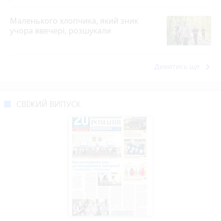
Маленького хлопчика, який зник
учора ввечері, розшукали
keyboard_arrow_right
Дивитись ще
СВІЖИЙ ВИПУСК