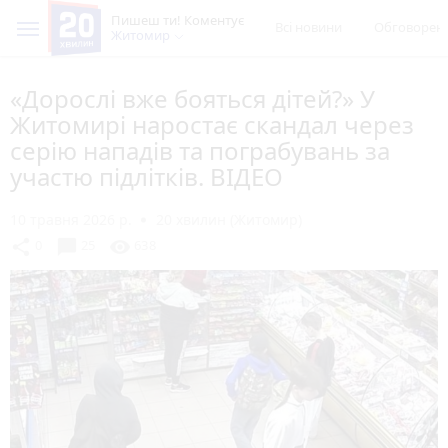
Пишеш ти! Коментує
Всі новини
Обговорен
Житомир
«Дорослі вже бояться дітей?» У
Житомирі наростає скандал через
серію нападів та пограбувань за
участю підлітків. ВІДЕО
10 травня 2026 р.
20 хвилин (Житомир)
chat_bubble
share
visibility
0
25
638