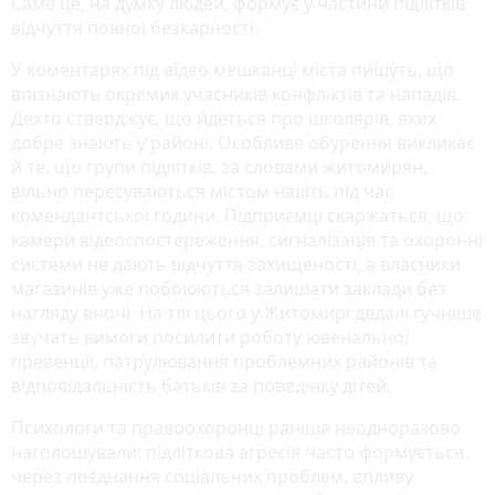
Саме це, на думку людей, формує у частини підлітків
відчуття повної безкарності.
У коментарях під відео мешканці міста пишуть, що
впізнають окремих учасників конфліктів та нападів.
Дехто стверджує, що йдеться про школярів, яких
добре знають у районі. Особливе обурення викликає
й те, що групи підлітків, за словами житомирян,
вільно пересуваються містом навіть під час
комендантської години. Підприємці скаржаться, що
камери відеоспостереження, сигналізація та охоронні
системи не дають відчуття захищеності, а власники
магазинів уже побоюються залишати заклади без
нагляду вночі. На тлі цього у Житомирі дедалі гучніше
звучать вимоги посилити роботу ювенальної
превенції, патрулювання проблемних районів та
відповідальність батьків за поведінку дітей.
Психологи та правоохоронці раніше неодноразово
наголошували: підліткова агресія часто формується
через поєднання соціальних проблем, впливу