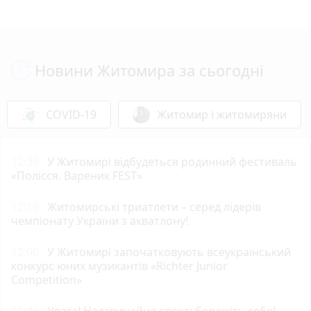
Новини Житомира за сьогодні
COVID-19
Житомир і житомиряни
12:39
У Житомирі відбудеться родинний фестиваль
«Полісся. Вареник FEST»
12:19
Житомирські триатлети – серед лідерів
чемпіонату України з акватлону!
12:00
У Житомирі започатковують всеукраїнський
конкурс юних музикантів «Richter Junior
Competition»
11:46
Увага! Надзвичайна спека: бережіть себе!