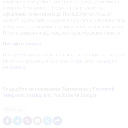
соцмереж, відсутності контролю з боку дорослих та
відчуття безкарності. Редакція звернулася за
офіційним коментарем до Поліції Житомирської
області щодо серії інцидентів за участю неповнолітніх
у Житомирі та можливого посилення заходів безпеки.
Після отримання відповіді матеріал буде доповнено.
Читайте також:
Центр Житомира перетворюється на зону конфліктів?
Містяни скаржаться на агресію підлітків та відчуття
небезпеки.
Слідкуйте за новинами Житомира у
Facebook
,
Telegram
,
Instagram
,
YouTube
та
Google
Кримінал