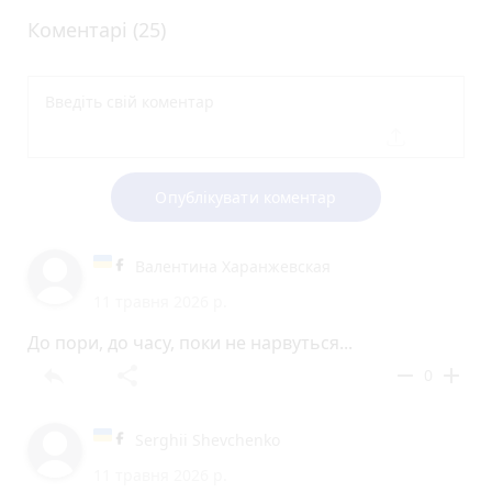
Коментарі (25)
Опублікувати коментар
Валентина Харанжевская
11 травня 2026 р.
До пори, до часу, поки не нарвуться...
reply
share
remove
add
0
Serghii Shevchenko
11 травня 2026 р.