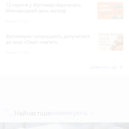
12 серпня у Житомирі відзначать
Міжнародний день молоді
Вчора о 15:51
Житомирян запрошують долучитися
до акції «Пиріг пам’яті»
Вчора о 15:00
keyboard_arrow_right
Дивитись ще
коментують
Найчастіше