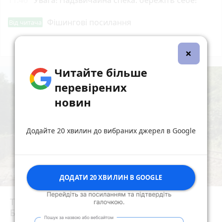
Фішингові посилання
Від читача
Всі новини
Підпишись
×
Читайте більше
перевірених
новин
Додайте 20 хвилин до вибраних джерел в Google
ДОДАТИ 20 ХВИЛИН В GOOGLE
Трагедія на залізничній платформі під
Броварами: люди вийшли по тривозі зі