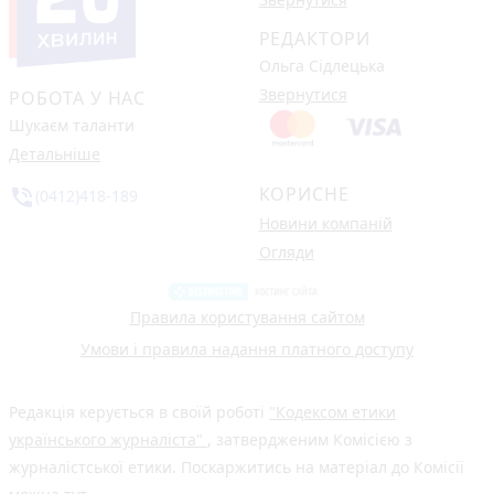
РЕДАКТОРИ
Ольга Сідлецька
Звернутися
РОБОТА У НАС
Шукаєм таланти
Детальніше
КОРИСНЕ
phone_in_talk
(0412)418-189
Новини компаній
Огляди
Правила користування сайтом
Умови і правила надання платного доступу
Редакція керується в своїй роботі
"Кодексом етики
українського журналіста"
, затвердженим Комісією з
журналістської етики. Поскаржитись на матеріал до Комісії