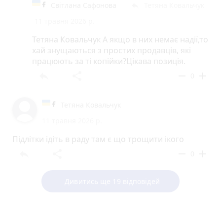
Світлана Сафонова
Тетяна Ковальчук
reply
11 травня 2026 р.
Тетяна Ковальчук А якщо в них немає надії,то
хай знущаються з простих продавців, які
працюють за ті копійки?Цікава позиція.
reply
share
remove
add
0
Тетяна Ковальчук
11 травня 2026 р.
Підлітки ідіть в раду там є що трощити ікого
reply
share
remove
add
0
Дивитись ще 19 відповідей