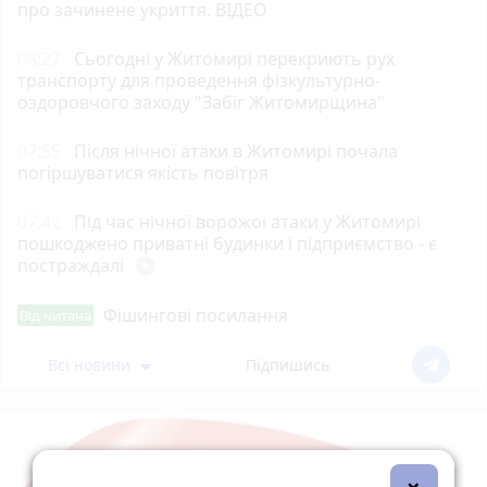
про зачинене укриття. ВІДЕО
08:27
Сьогодні у Житомирі перекриють рух
транспорту для проведення фізкультурно-
оздоровчого заходу "Забіг Житомирщина"
07:55
Після нічної атаки в Житомирі почала
погіршуватися якість повітря
07:42
Під час нічної ворожої атаки у Житомирі
пошкоджено приватні будинки і підприємство - є
постраждалі
play_circle_filled
Фішингові посилання
Від читача
Всі новини
Підпишись
×