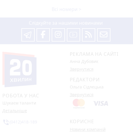
Всі номери >
Слідкуйте за нашими новинами
РЕКЛАМА НА САЙТІ
Анна Дубовик
Звернутися
РЕДАКТОРИ
Ольга Сідлецька
Звернутися
РОБОТА У НАС
Шукаєм таланти
Детальніше
КОРИСНЕ
phone_in_talk
(0412)418-189
Новини компаній