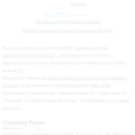
Огляди
Правила користування сайтом
Умови і правила надання платного доступу
Редакція керується в своїй роботі
"Кодексом етики
українського журналіста"
, затвердженим Комісією з
журналістської етики. Поскаржитись на матеріал до Комісії
можна
тут
Видання є членом
Асоціації Незалежні регіональні видавці
України
та Всесвітньої асоціації видавців
WAN-IFRA
Матеріали з позначками "Новини компаній", "Прес-служба",
"Реклама" та "Партнерський проєкт" опубліковані на правах
реклами.
Здійснено за підтримки програми «Сильніші разом: Медіа та