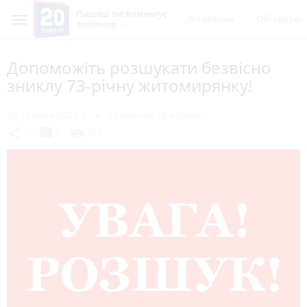
Пишеш ти! Коментує
Всі новини
Обговорен
Житомир
Допоможіть розшукати безвісно
зниклу 73-річну житомирянку!
23 травня 2024 р.
20 хвилин (Житомир)
chat_bubble
share
visibility
1
0
206