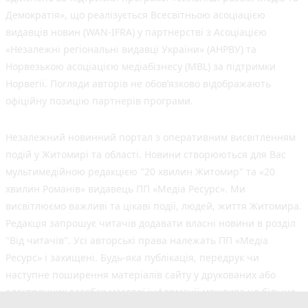
Демократія», що реалізується Всесвітньою асоціацією
видавців новин (WAN-IFRA) у партнерстві з Асоціацією
«Незалежні регіональні видавці України» (АНРВУ) та
Норвезькою асоціацією медіабізнесу (MBL) за підтримки
Норвегії. Погляди авторів не обов’язково відображають
офіційну позицію партнерів програми.
Незалежний новинний портал з оперативним висвітленням
подій у Житомирі та області. Новини створюються для Вас
мультимедійною редакцією "20 хвилин Житомир" та «20
хвилин Романів» видавець ПП «Медіа Ресурс». Ми
висвітлюємо важливі та цікаві події, людей, життя Житомира.
Редакція запрошує читачів додавати власні новини в розділ
"Від читачів". Усі авторські права належать ПП «Медіа
Ресурс» і захищені. Будь-яка публiкацiя, передрук чи
наступне поширення матеріалів сайту у друкованих або
електронних засобах масової інформації можлива не більше