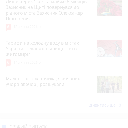
Лише через 1 рік та майже 8 місяців
Захисник на Щиті повернувся до
рідного міста Захисник Олександр
Піонткевич
6
13 липня 2026 р.
Тарифи на холодну воду в містах
України. Чекаємо підвищення в
Житомирі?
6
14 липня 2026 р.
Маленького хлопчика, який зник
учора ввечері, розшукали
keyboard_arrow_right
Дивитись ще
СВІЖИЙ ВИПУСК