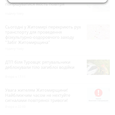
погіршуватися якість повітря
годину тому
Сьогодні у Житомирі перекриють рух
транспорту для проведення
фізкультурно-оздоровчого заходу
"Забіг Житомирщина"
годину тому
ДТП біля Туровця: рятувальники
деблокували тіло загиблої водійки
Вчора о 17:11
Увага жителям Житомирщини!
Найближчим часом не нехтуйте
сигналами повітряної тривоги!
Вчора о 22:00