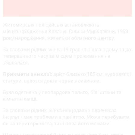
Житомирські поліцейські встановлюють
місцезнаходження Козачук Галини Миколаївни, 1950
року народження, жительки обласного центру.
За словами рідних, жінка 19 травня пішла з дому та до
теперішнього часу за місцем проживання не
з’являлася.
Прикмети зниклої:
зріст близько 165 см, худорлявої
статури, волосся довге чорне з сивиною.
Була одягнена у леопардове пальто, білі штани та
кімнатні капці.
За словами рідних, жінка нещодавно перенесла
інсульт і має проблеми з пам’яттю. Може перебувати
як на території міста, так і поза його межами.
Шановні громадяни! Якщо ви володієте будь-якою