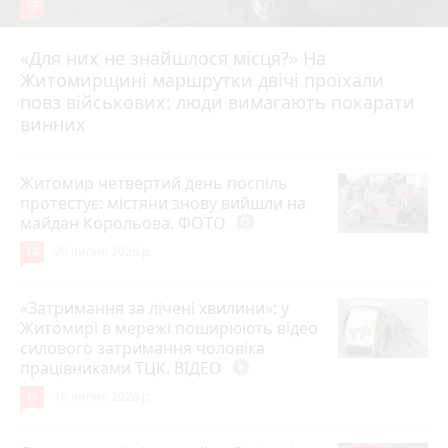
19
«Для них не знайшлося місця?» На
Житомирщині маршрутки двічі проїхали
17 липня 2026 р.
повз військових: люди вимагають покарати
винних
Житомир четвертий день поспіль
протестує: містяни знову вийшли на
майдан Корольова. ФОТО
photo_camera
14
20 липня 2026 р.
«Затримання за лічені хвилини»: у
Житомирі в мережі поширюють відео
силового затримання чоловіка
працівниками ТЦК. ВІДЕО
play_circle_filled
11
18 липня 2026 р.