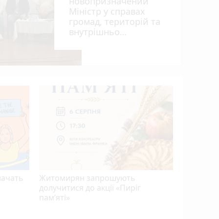
новопризначений
Міністр у справах
7
громад, територій та
внутрішньо
переміщених осіб
України Віталій Безгін
photo_camera
Виготови
млн грн:
нарколаб
засуджено
начать
Житомирян запрошують
долучитися до акції «Пиріг
пам’яті»