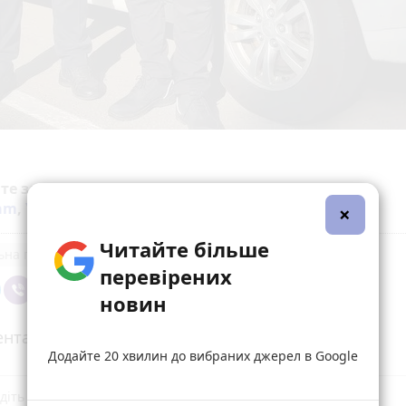
йте за новинами Житомира у
Facebook
,
Telegram
,
ram
,
YouTube
та
Google
×
Читайте більше
на поліція
перевірених
новин
нтарі
Додайте 20 хвилин до вибраних джерел в Google