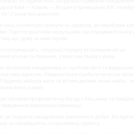
близько 3-ї години ночі, патрульні отримали повідомлен
дорозі Київ — Ковель — Ягодин у приміщенні АЗС перебу
10-12 років без дорослих.
и часу, інспектори прибули за адресою, де перебував хло
ею. Підліток розповів патрульним, що планував поїхати 
тому що, дуже за ним скучив.
поспілкувавшись, охоронці порядку встановили місце
ння хлопця та причини, з яких сам пішов з дому.
ні запросили мандрівника в службове авто та вирушили
аною ним адресою. Невдовзі вони прибули на місце про
З будинку вийшла мати та вітчим дитини, вони навіть і н
ішов вночі з дому.
ори провели профілактичну бесіду з батьками та повідо
 працівників ювенальної превенції.
я, ця подорож мандрівника закінчилися добре. Ми вдячн
нці за небайдужість та проявлену турботу.