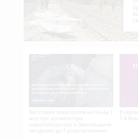
п
Б
Виготовив психотропів на понад 1 млн грн
12:20
в
років ув'язнення
с
Цієї ночі росіяни ракетами вбили 17 ц
12:00
Хочете кинути курити?
11:40
У Центрі захисту тварин міської ради пл
11:20
г
Виготовив психотропів на понад 1
8 серпн
млн грн: організатора
7-й Вел
нарколабораторії зі Звягельщини
засуджено до 7 років ув'язнення