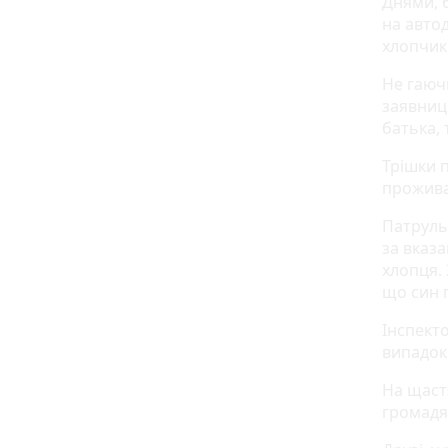
Днями, 
на авто
хлопчик 
Не гаюч
заявниц
батька, 
Трішки 
прожива
Патруль
за вказ
хлопця. 
що син п
Інспект
випадок
На щаст
громадя