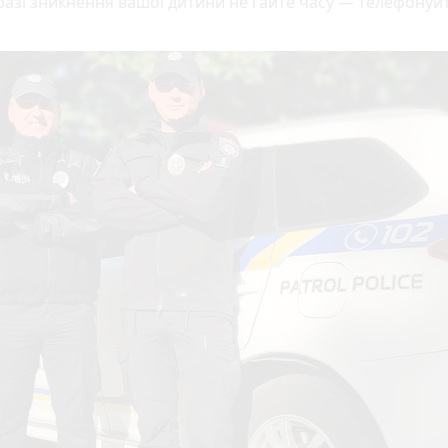
 разі зникнення вашої дитини не гайте часу — телефонуй