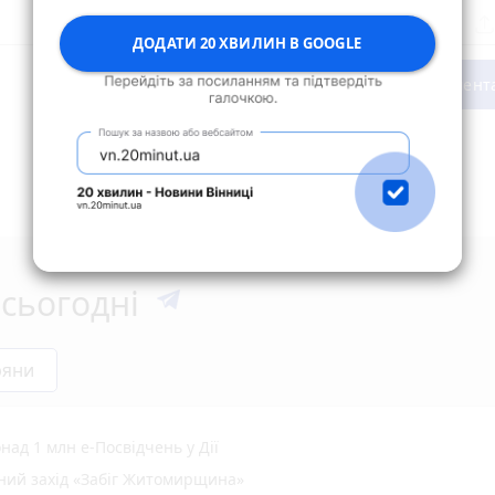
ДОДАТИ 20 ХВИЛИН В GOOGLE
Опублікувати комент
сьогодні
ряни
ад 1 млн е-Посвідчень у Дії
вний захід «Забіг Житомирщина»