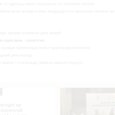
15 одиниць нової спеціальної та службової техніки
зобов’язав встановити межі ландшафтного заказника «Зелена ла
емця: травми отримали двоє людей
и один день - синоптик
рі пройде презентація книги-практикуму психолога
одний день молоді
майже 1,4 мільярда гривень єдиного податку
 сертифікати за міжнародні спортивні перемоги
ї «Пиріг пам’яті»
лопробіг
оварами: люди вийшли по тривозі зі складів
вожній валізці
рагедія на
оземця – учасника злочинної групи, яка збувала незаконно
алізничній