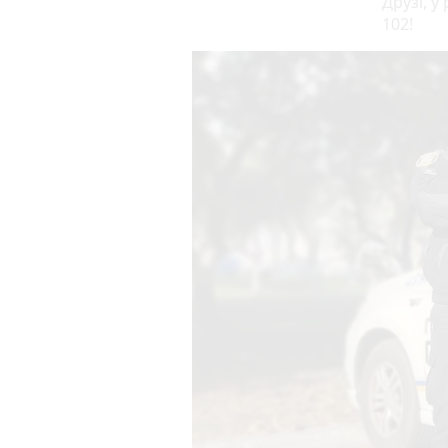
Друзі, у
102!