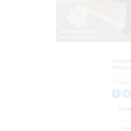
Слідку
Instag
ювеналь
Коме