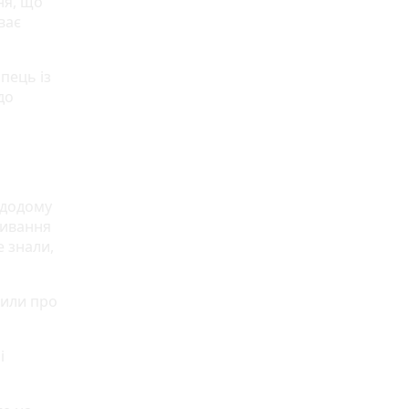
ня, що
ває
пець із
до
 додому
живання
е знали,
мили про
і