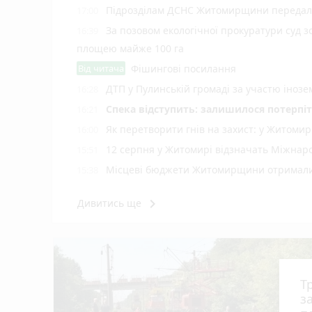
Підрозділам ДСНС Житомирщини передали 
17:00
За позовом екологічної прокуратури суд 
16:39
площею майже 100 га
Від читача
Фішингові посилання
ДТП у Пулинській громаді за участю іноз
16:28
Спека відступить: залишилося потерпіт
16:21
Як перетворити гнів на захист: у Житоми
16:00
12 серпня у Житомирі відзначать Міжнар
15:51
Місцеві бюджети Житомирщини отримали 
15:38
Спортсмени та тренери отримали грошові
15:19
keyboard_arrow_right
Дивитись ще
Житомирян запрошують долучитися до акці
15:00
8 серпня у Житомирі відбудеться 7-й Ве
14:39
Трагедія на залізничній платформі під Бр
14:18
Досвід, що рятує життя: що має бути в три
14:00
Т
У Житомирі судитимуть екстрадованого ін
12:40
з
виготовлений алкоголь