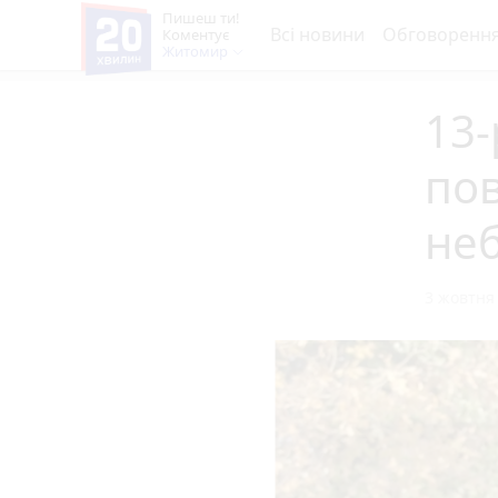
Пишеш ти!
Всі новини
Обговоренн
Коментує
Житомир
13-
по
не
3 жовтня 