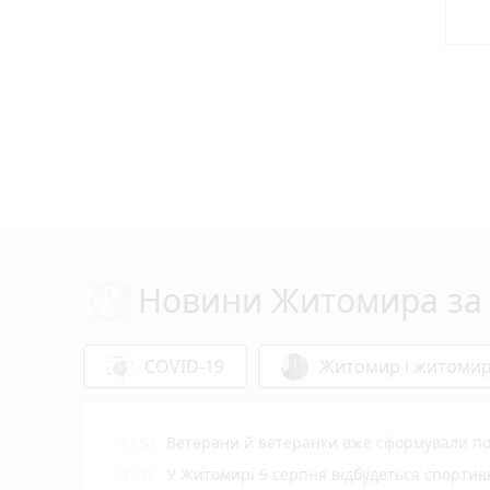
Новини Житомира за 
COVID-19
Житомир і житоми
Ветерани й ветеранки вже сформували пон
17:54
У Житомирі 9 серпня відбудеться спорти
17:31