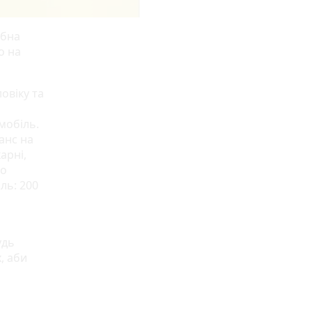
ібна
о на
овіку та
мобіль.
анс на
арні,
ро
ль: 200
удь
, аби