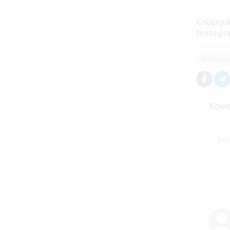
Слідку
Instag
Військо
Коме