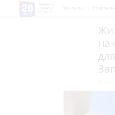
Пишеш ти!
Всі новини
Обговоренн
Коментує
Житомир
Жи
на 
для
За
24 травня