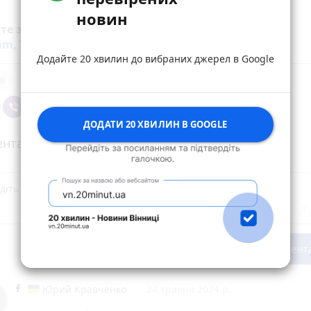
новин
йте за новинами Житомира у
Facebook
,
Telegram
,
ram
,
YouTube
та
Google
Додайте 20 хвилин до вибраних джерел в Google
ві
ДОДАТИ 20 ХВИЛИН В GOOGLE
нтарі (1)
Опублікувати комент
Юрий Кравченко
24 травня 2024 р.