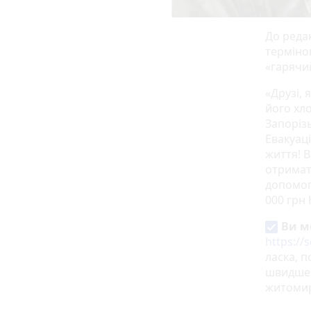
До редак
термінов
«гарячи
«Друзі, 
його хл
Запоріз
Евакуац
життя! В
отримат
допомогу
000 грн 
Ви м
https:/
ласка, 
швидше 
житомир