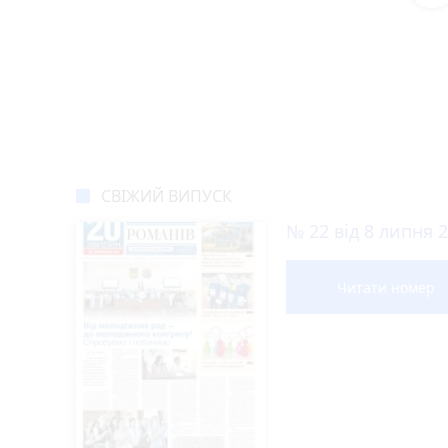
Новини Житомира за сьо
COVID-19
Житомир і житоми
«Заміна» сім-картки обернулася кредита
10:04
8 серпня: все про цей день, яке церков
09:00
Житомирський обласний центр крові потр
17:55
30 людей від початку року вже не повер
16:30