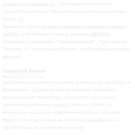
українського журналіста"
, затвердженим Комісією з
журналістської етики. Поскаржитись на матеріал до Комісії
можна
тут
Видання є членом
Асоціації Незалежні регіональні видавці
України
та Всесвітньої асоціації видавців
WAN-IFRA
Матеріали з позначками "Новини компаній", "Прес-служба",
"Реклама" та "Партнерський проєкт" опубліковані на правах
реклами.
Здійснено за підтримки програми «Сильніші разом: Медіа та
Демократія», що реалізується Всесвітньою асоціацією
видавців новин (WAN-IFRA) у партнерстві з Асоціацією
«Незалежні регіональні видавці України» (АНРВУ) та
Норвезькою асоціацією медіабізнесу (MBL) за підтримки
Норвегії. Погляди авторів не обов’язково відображають
офіційну позицію партнерів програми.