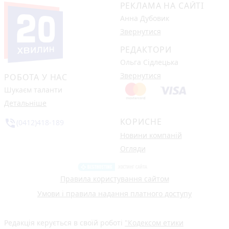
РЕКЛАМА НА САЙТІ
Анна Дубовик
Звернутися
РЕДАКТОРИ
Ольга Сідлецька
Звернутися
РОБОТА У НАС
Шукаєм таланти
Детальніше
КОРИСНЕ
phone_in_talk
(0412)418-189
Новини компаній
Огляди
Правила користування сайтом
Умови і правила надання платного доступу
Редакція керується в своїй роботі
"Кодексом етики