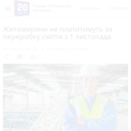
Пишеш ти! Коментує
Всі новини
Обговорен
Житомир
Житомиряни не платитимуть за
переробку сміття з 1 листопада
31 жовтня 2023 р.
20 хвилин (Житомир)
chat_bubble
share
visibility
1
0
74