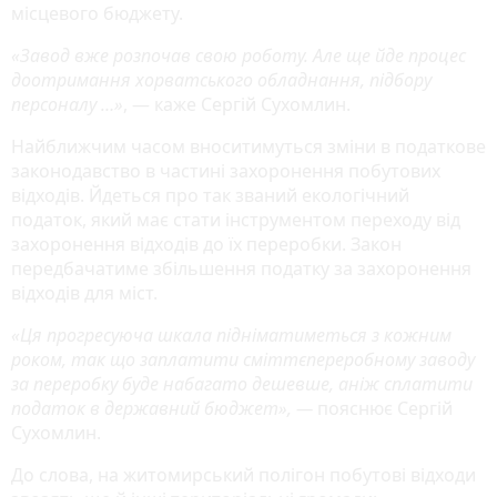
місцевого бюджету.
«Завод вже розпочав свою роботу. Але ще йде процес
доотримання хорватського обладнання, підбору
персоналу …»
, — каже Сергій Сухомлин.
Найближчим часом вноситимуться зміни в податкове
законодавство в частині захоронення побутових
відходів. Йдеться про так званий екологічний
податок, який має стати інструментом переходу від
захоронення відходів до їх переробки. Закон
передбачатиме збільшення податку за захоронення
відходів для міст.
«Ця прогресуюча шкала підніматиметься з кожним
роком, так що заплатити сміттєпереробному заводу
за переробку буде набагато дешевше, аніж сплатити
податок в державний бюджет», —
пояснює Сергій
Сухомлин.
До слова, на житомирський полігон побутові відходи