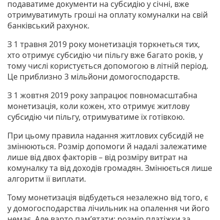
подаватиме документи на субсидію у січні, вже
отримуватимуть гроші на оплату комуналки на свій
банківський рахунок.
З 1 травня 2019 року монетизація торкнеться тих,
хто отримує субсидію чи пільгу вже багато років, у
тому числі користується допомогою в літній період.
Це приблизно 3 мільйони домогосподарств.
З 1 жовтня 2019 року запрацює повномасштабна
монетизація, коли кожен, хто отримує житлову
субсидію чи пільгу, отримуватиме їх готівкою.
При цьому правила надання житлових субсидій не
змінюються. Розмір допомоги й надалі залежатиме
лише від двох факторів – від розміру витрат на
комуналку та від доходів громадян. Змінюється лише
алгоритм її виплати.
Тому монетизація відбудеться незалежно від того, є
у домогосподарства лічильник на опалення чи його
немає. Але варто пам’ятати: розмір платіжки за