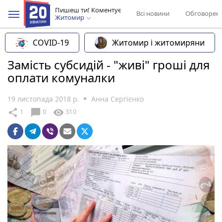
Пишеш ти! Коментує
Всі новини
Обговорен
Житомир
COVID-19
Житомир і житомиряни
Замість субсидій - "живі" гроші для
оплати комуналки
19 листопада 2018 р.
Анна Сергієнко
chat_bubble
share
visibility
1
0
310