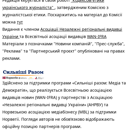
Редакція керується в своїй роботі
"Кодексом етики
українського журналіста"
, затвердженим Комісією з
журналістської етики. Поскаржитись на матеріал до Комісії
можна
тут
Видання є членом
Асоціації Незалежні регіональні видавці
України
та Всесвітньої асоціації видавців
WAN-IFRA
Матеріали з позначками "Новини компаній", "Прес-служба",
"Реклама" та "Партнерський проєкт" опубліковані на правах
реклами.
Здійснено за підтримки програми «Сильніші разом: Медіа та
Демократія», що реалізується Всесвітньою асоціацією
видавців новин (WAN-IFRA) у партнерстві з Асоціацією
«Незалежні регіональні видавці України» (АНРВУ) та
Норвезькою асоціацією медіабізнесу (MBL) за підтримки
Норвегії. Погляди авторів не обов’язково відображають
офіційну позицію партнерів програми.