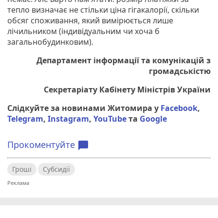
тепло визначає не стільки ціна гігакалорії, скільки
обсяг споживання, який вимірюється лише
лічильником (індивідуальним чи хоча б
загальнобудинковим).
Департамент інформації та комунікацій з
громадськістю
Секретаріату Кабінету Міністрів України
Слідкуйте за новинами Житомира у
Facebook
,
Telegram
,
Instagram
,
YouTube
та
Google
Прокоментуйте
chat_bubble
Гроші
Субсидії