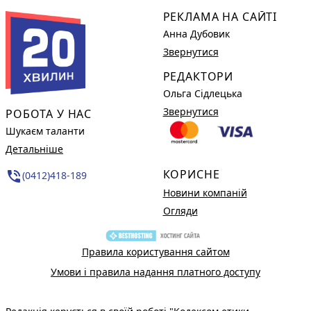
РЕКЛАМА НА САЙТІ
Анна Дубовик
Звернутися
РЕДАКТОРИ
Ольга Сідлецька
Звернутися
РОБОТА У НАС
Шукаєм таланти
Детальніше
КОРИСНЕ
phone_in_talk
(0412)418-189
Новини компаній
Огляди
Правила користування сайтом
Умови і правила надання платного доступу