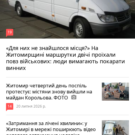
19
«Для них не знайшлося місця?» На
Житомирщині маршрутки двічі проїхали
17 липня 2026 р.
повз військових: люди вимагають покарати
винних
Житомир четвертий день поспіль
протестує: містяни знову вийшли на
майдан Корольова. ФОТО
photo_camera
14
20 липня 2026 р.
«Затримання за лічені хвилини»: у
Житомирі в мережі поширюють відео