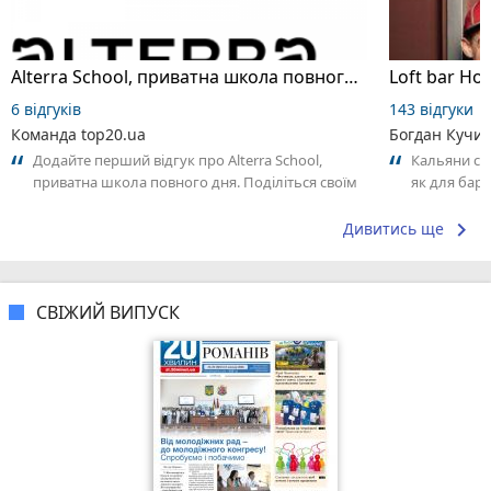
Alterra School, приватна школа повного дня
Loft bar Ho
6 відгуків
143 відгуки
Команда top20.ua
Богдан Кучи
Додайте перший відгук про Alterra School,
Кальяни сма
приватна школа повного дня. Поділіться своїм
як для бару
досвідом – що Вам сподобалось, а...
що я куштув
keyboard_arrow_right
Дивитись ще
СВІЖИЙ ВИПУСК