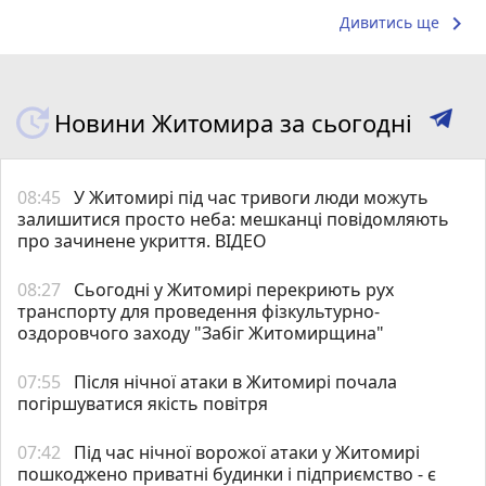
keyboard_arrow_right
Дивитись ще
Новини Житомира за сьогодні
08:45
У Житомирі під час тривоги люди можуть
залишитися просто неба: мешканці повідомляють
про зачинене укриття. ВІДЕО
08:27
Сьогодні у Житомирі перекриють рух
транспорту для проведення фізкультурно-
оздоровчого заходу "Забіг Житомирщина"
07:55
Після нічної атаки в Житомирі почала
погіршуватися якість повітря
07:42
Під час нічної ворожої атаки у Житомирі
пошкоджено приватні будинки і підприємство - є