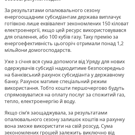
За результатами опалювального сезону
енергоощадним субсидіантам держава виплачує
готівкою лише еквівалент зекономлених 150 кіловат
електроенергії, якщо цей ресурс використовувався
для опалення, або 100 кубів газу. Таку премію за
енергоефективність цьогоріч отримали понад 1,2
мільйони домогосподарств.
Уже з січня вся сума допомоги від Уряду для нових
одержувачів субсидії надходитиме безпосередньо
на банківський рахунок субсидіанта у державному
банку. Рахунок матиме спеціальний режим
використання. Тобто кошти першочергово будуть
спрямовуватися на оплату послуг за спожитий газ,
тепло, електроенергію й воду.
Якщо сім’я заощаджувала, за результатами
опалювального сезону залишок коштів на рахунку
вона зможе використати на свій розсуд. Сума
зекономлених грошей залежить виключно від