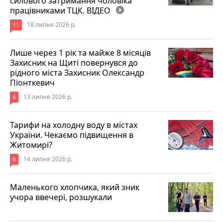
силового затримання чоловіка
працівниками ТЦК. ВІДЕО
play_circle_filled
11
18 липня 2026 р.
Лише через 1 рік та майже 8 місяців
Захисник на Щиті повернувся до
рідного міста Захисник Олександр
Піонткевич
6
13 липня 2026 р.
Тарифи на холодну воду в містах
України. Чекаємо підвищення в
Житомирі?
6
14 липня 2026 р.
Маленького хлопчика, який зник
учора ввечері, розшукали