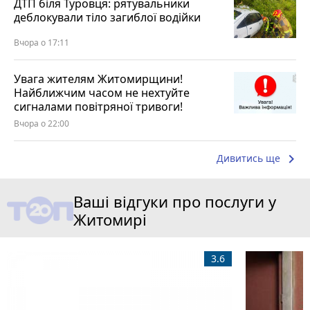
ДТП біля Туровця: рятувальники
деблокували тіло загиблої водійки
Вчора о 17:11
Увага жителям Житомирщини!
Найближчим часом не нехтуйте
сигналами повітряної тривоги!
Вчора о 22:00
keyboard_arrow_right
Дивитись ще
Ваші відгуки про послуги у
Житомирі
3.6