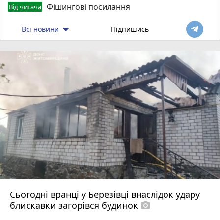
Фішингові посилання
Від читача
Всі новини
Підпишись
Сьогодні вранці у Березівці внаслідок удару
блискавки загорівся будинок
photo_camera