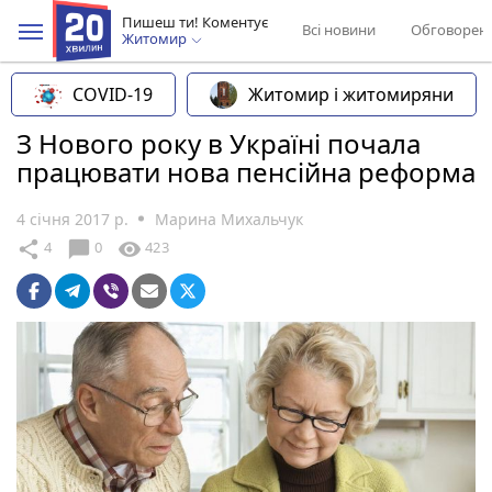
Пишеш ти! Коментує
Всі новини
Обговорен
Житомир
COVID-19
Житомир і житомиряни
З Нового року в Україні почала
працювати нова пенсійна реформа
4 січня 2017 р.
Марина Михальчук
chat_bubble
share
visibility
4
0
423