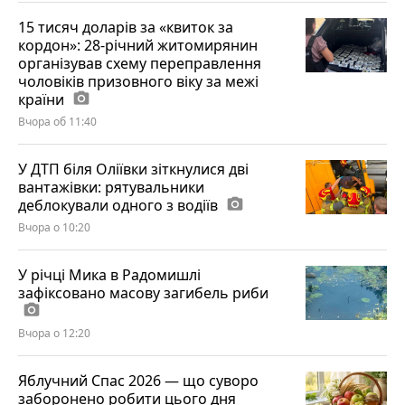
15 тисяч доларів за «квиток за
кордон»: 28-річний житомирянин
організував схему переправлення
чоловіків призовного віку за межі
країни
photo_camera
Вчора об 11:40
У ДТП біля Оліївки зіткнулися дві
вантажівки: рятувальники
деблокували одного з водіїв
photo_camera
Вчора о 10:20
У річці Мика в Радомишлі
зафіксовано масову загибель риби
photo_camera
Вчора о 12:20
Яблучний Спас 2026 — що суворо
заборонено робити цього дня