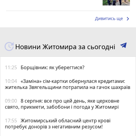
keyboard_arrow_right
Дивитись ще
Новини Житомира за сьогодні
11:25
Борщівник: як уберегтися?
10:04
«Заміна» сім-картки обернулася кредитами:
жителька Звягельщини потрапила на гачок шахраїв
09:00
8 серпня: все про цей день, яке церковне
свято, прикмети, забобони і погода у Житомирі
17:55
Житомирський обласний центр крові
потребує донорів з негативним резусом!