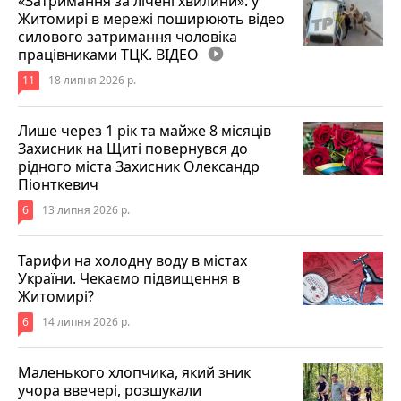
«Затримання за лічені хвилини»: у
Житомирі в мережі поширюють відео
силового затримання чоловіка
працівниками ТЦК. ВІДЕО
play_circle_filled
11
18 липня 2026 р.
Лише через 1 рік та майже 8 місяців
Захисник на Щиті повернувся до
рідного міста Захисник Олександр
Піонткевич
6
13 липня 2026 р.
Тарифи на холодну воду в містах
України. Чекаємо підвищення в
Житомирі?
6
14 липня 2026 р.
Маленького хлопчика, який зник
учора ввечері, розшукали