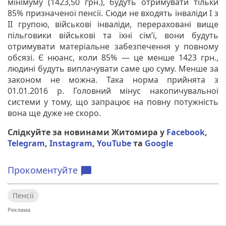
мінімуму (1423,50 грн.), будуть отримувати тільки
85% призначеної пенсії. Сюди не входять інваліди I з
II групою, військові інваліди, перераховані вище
пільговики військові та їхні сім’ї, вони будуть
отримувати матеріальне забезпечення у повному
обсязі. Є нюанс, коли 85% — це менше 1423 грн.,
людині будуть виплачувати саме цю суму. Менше за
законом не можна. Така норма прийнята з
01.01.2016 р. Головний мінус накопичувальної
системи у тому, що запрацює на повну потужність
вона ще дуже не скоро.
Слідкуйте за новинами Житомира у
Facebook
,
Telegram
,
Instagram
,
YouTube
та
Google
Прокоментуйте
chat_bubble
Пенсії