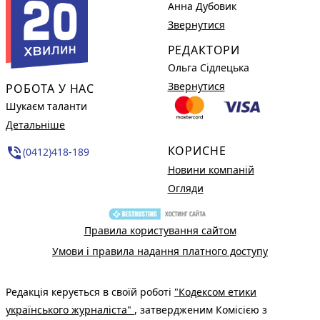
Анна Дубовик
Звернутися
РЕДАКТОРИ
Ольга Сідлецька
Звернутися
РОБОТА У НАС
Шукаєм таланти
Детальніше
КОРИСНЕ
phone_in_talk
(0412)418-189
Новини компаній
Огляди
Правила користування сайтом
Умови і правила надання платного доступу
Редакція керується в своїй роботі
"Кодексом етики
українського журналіста"
, затвердженим Комісією з