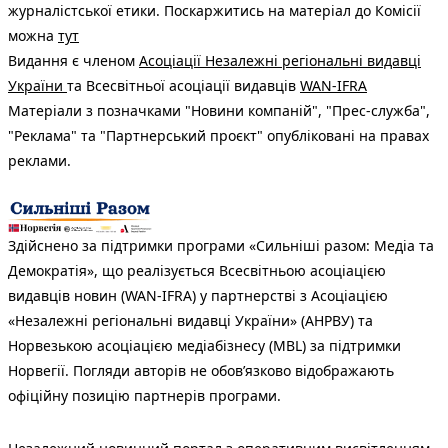
журналістської етики. Поскаржитись на матеріал до Комісії
можна
тут
Видання є членом
Асоціації Незалежні регіональні видавці
України
та Всесвітньої асоціації видавців
WAN-IFRA
Матеріали з позначками "Новини компаній", "Прес-служба",
"Реклама" та "Партнерський проєкт" опубліковані на правах
реклами.
Здійснено за підтримки програми «Сильніші разом: Медіа та
Демократія», що реалізується Всесвітньою асоціацією
видавців новин (WAN-IFRA) у партнерстві з Асоціацією
«Незалежні регіональні видавці України» (АНРВУ) та
Норвезькою асоціацією медіабізнесу (MBL) за підтримки
Норвегії. Погляди авторів не обов’язково відображають
офіційну позицію партнерів програми.