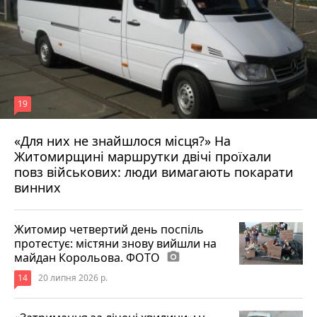
19
«Для них не знайшлося місця?» На
Житомирщині маршрутки двічі проїхали
17 липня 2026 р.
повз військових: люди вимагають покарати
винних
Житомир четвертий день поспіль
протестує: містяни знову вийшли на
майдан Корольова. ФОТО
photo_camera
14
20 липня 2026 р.