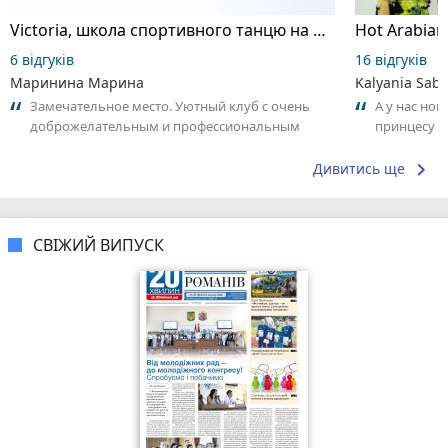
Victoria, школа спортивного танцю на пілоні
6 відгуків
16 відгуків
Маринина Марина
Kalyania Sabe
Замечательное место. Уютный клуб с очень
А у нас нов
доброжелательным и профессиональным
принцесу т
коллективом.
keyboard_arrow_right
Дивитись ще
СВІЖИЙ ВИПУСК