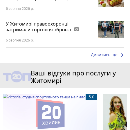
6 серпня 2026 р.
У Житомирі правоохоронці
затримали торговця зброєю
photo_camera
6 серпня 2026 р.
keyboard_arrow_right
Дивитись ще
Ваші відгуки про послуги у
Житомирі
5.0