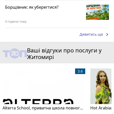
Борщівник: як уберегтися?
4 години тому
keyboard_arrow_right
Дивитись ще
Ваші відгуки про послуги у
Житомирі
3.6
Alterra School, приватна школа повного дня