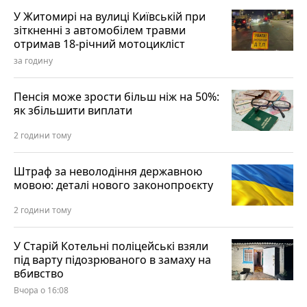
У Житомирі на вулиці Київській при
зіткненні з автомобілем травми
отримав 18-річний мотоцикліст
за годину
Пенсія може зрости більш ніж на 50%:
як збільшити виплати
2 години тому
Штраф за неволодіння державною
мовою: деталі нового законопроєкту
2 години тому
У Старій Котельні поліцейські взяли
під варту підозрюваного в замаху на
вбивство
Вчора о 16:08