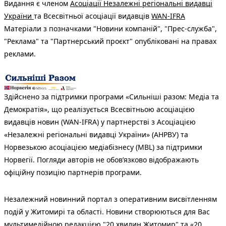
Видання є членом
Асоціації Незалежні регіональні видавці
України
та Всесвітньої асоціації видавців
WAN-IFRA
Матеріали з позначками "Новини компаній", "Прес-служба",
"Реклама" та "Партнерський проєкт" опубліковані на правах
реклами.
Здійснено за підтримки програми «Сильніші разом: Медіа та
Демократія», що реалізується Всесвітньою асоціацією
видавців новин (WAN-IFRA) у партнерстві з Асоціацією
«Незалежні регіональні видавці України» (АНРВУ) та
Норвезькою асоціацією медіабізнесу (MBL) за підтримки
Норвегії. Погляди авторів не обов’язково відображають
офіційну позицію партнерів програми.
Незалежний новинний портал з оперативним висвітленням
подій у Житомирі та області. Новини створюються для Вас
мультимедійною редакцією "20 хвилин Житомир" та «20