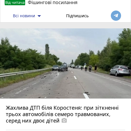
Фішингові посилання
Від читача
Всі новини
Підпишись
Жахлива ДТП біля Коростеня: при зіткненні
трьох автомобілів семеро травмованих,
серед них двоє дітей
photo_camera