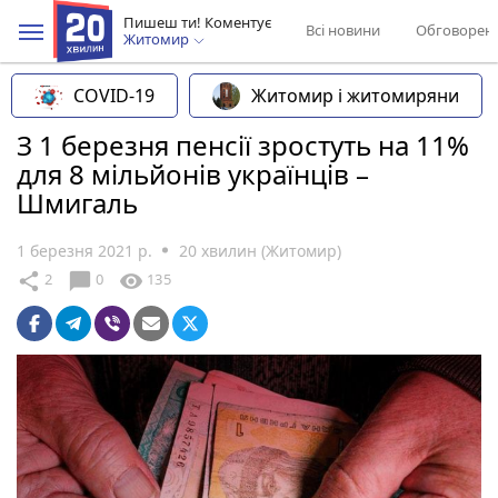
Пишеш ти! Коментує
Всі новини
Обговорен
Житомир
COVID-19
Житомир і житомиряни
З 1 березня пенсії зростуть на 11%
для 8 мільйонів українців –
Шмигаль
1 березня 2021 р.
20 хвилин (Житомир)
chat_bubble
share
visibility
2
0
135