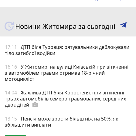
Новини Житомира за сьогодні
17:11
ДТП біля Туровця: рятувальники деблокували
тіло загиблої водійки
16:16
У Житомирі на вулиці Київській при зіткненні
з автомобілем травми отримав 18-річний
мотоцикліст
14:04
Жахлива ДТП біля Коростеня: при зіткненні
трьох автомобілів семеро травмованих, серед них
двоє дітей
photo_camera
13:15
Пенсія може зрости більш ніж на 50%: як
збільшити виплати