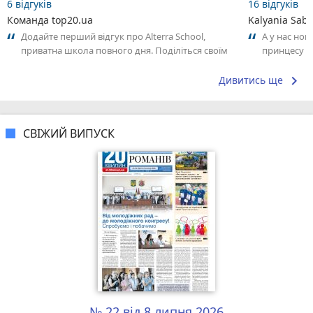
6 відгуків
16 відгуків
Команда top20.ua
Kalyania Sabe
Додайте перший відгук про Alterra School,
А у нас нов
приватна школа повного дня. Поділіться своїм
принцесу т
досвідом – що Вам сподобалось, а...
keyboard_arrow_right
Дивитись ще
СВІЖИЙ ВИПУСК
№ 22 від 8 липня 2026