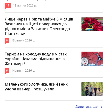
11
18 липня 2026 р.
Лише через 1 рік та майже 8 місяців
Захисник на Щиті повернувся до
рідного міста Захисник Олександр
Піонткевич
6
13 липня 2026 р.
Тарифи на холодну воду в містах
України. Чекаємо підвищення в
Житомирі?
6
14 липня 2026 р.
Маленького хлопчика, який зник
учора ввечері, розшукали
keyboard_arrow_right
Дивитись ще