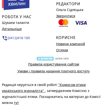
РЕДАКТОРИ
Ольга Сідлецька
Звернутися
РОБОТА У НАС
Шукаєм таланти
Детальніше
КОРИСНЕ
phone_in_talk
(0412)418-189
Новини компаній
Огляди
Правила користування сайтом
Умови і правила надання платного доступу
Редакція керується в своїй роботі
"Кодексом етики
українського журналіста"
, затвердженим Комісією з
журналістської етики. Поскаржитись на матеріал до Комісії
можна
тут