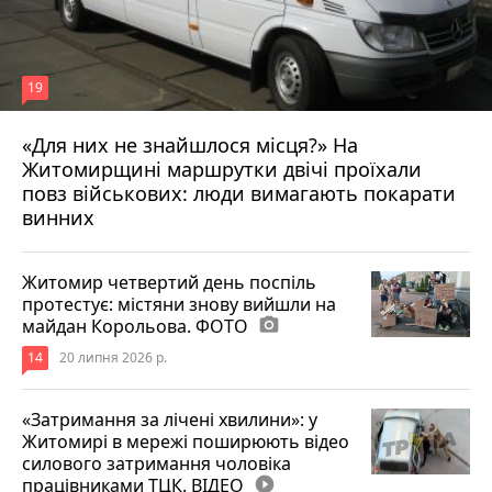
19
«Для них не знайшлося місця?» На
Житомирщині маршрутки двічі проїхали
17 липня 2026 р.
повз військових: люди вимагають покарати
винних
Житомир четвертий день поспіль
протестує: містяни знову вийшли на
майдан Корольова. ФОТО
photo_camera
14
20 липня 2026 р.
«Затримання за лічені хвилини»: у
Житомирі в мережі поширюють відео
силового затримання чоловіка
працівниками ТЦК. ВІДЕО
play_circle_filled