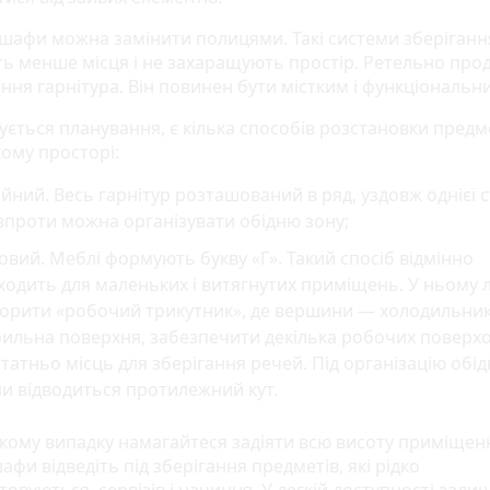
 шафи можна замінити полицями. Такі системи зберіганн
ь менше місця і не захаращують простір. Ретельно про
ння гарнітура. Він повинен бути містким і функціональн
ується планування, є кілька способів розстановки предме
ому просторі:
ійний. Весь гарнітур розташований в ряд, уздовж однієї с
проти можна організувати обідню зону;
овий. Меблі формують букву «Г». Такий спосіб відмінно
ходить для маленьких і витягнутих приміщень. У ньому 
орити «робочий трикутник», де вершини — холодильник
ильна поверхня, забезпечити декілька робочих поверхо
татньо місць для зберігання речей. Під організацію обід
и відводиться протилежний кут.
якому випадку намагайтеся задіяти всю висоту приміщен
афи відведіть під зберігання предметів, які рідко