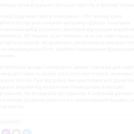
випадку вона візуально збільшує простір и формує затиш
ізації будь-яких ідей в плануванні і обстановці кухні
айтеся послугами інтернет-магазину «Дубок». Компанія
є великий вибір кухонних гарнітурів від кращих виробни
ebelStar, VIP-Master, «Світ Меблів» та ін. На сайті предст
кутові конструкції, які дозволять раціонально використо
, не захаращувати його, зробити приміщення функціонал
ічним.
 пропонує вигідні і комфортні умови співпраці для клієнт
вна доставка по країні, різні способи оплати, можливос
в розстрочку. При відправці використовуються дерев'яні
ищають вироби від механічних пошкоджень в процесі
тування. На всі вироби діє гарантія. А широкий діапазон
ти меблів дозволяє укластися в запланований бюджет, н
чи якістю.
компаній