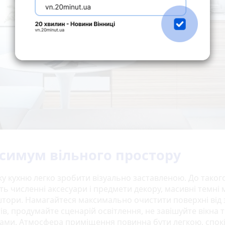
симум вільного простору
у кухню легко зробити візуально заставленою. До таког
ь численні аксесуари і предмети декору, масивні темні 
штори. Намагайтеся максимально очистити поверхні від 
ів, продумайте сценарій освітлення, не завішуйте вікна
ками. Атмосфера приміщення повинна бути легкою, спок