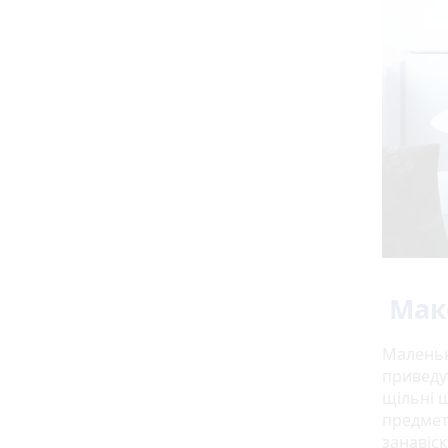
Мак
Маленьк
приведут
щільні 
предмет
занавіс