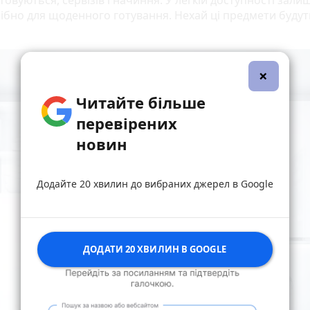
овуються, сервізів і начиння. У легкій доступності залиш
ібно для щоденного готування. Нехай ці предмети будут
×
Читайте більше
перевірених
новин
Додайте 20 хвилин до вибраних джерел в Google
ДОДАТИ 20 ХВИЛИН В GOOGLE