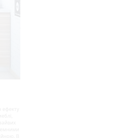
о ефекту
меблі,
зайвих
 темними
ійною. В