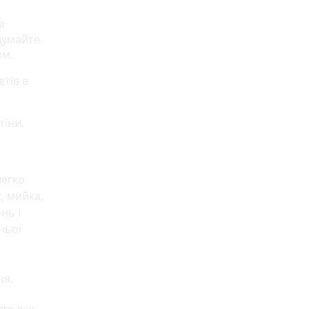
я
думайте
им.
тів в
тіни.
легко
, мийка,
нь і
ньої
ня.