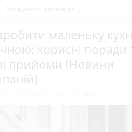
...
я
Розслідування
Фотоконкурс
зробити маленьку кух
чною: корисні поради 
ві прийоми (Новини
паній)
2020 р.
20 хвилин (Житомир)
share
visibility
0
128