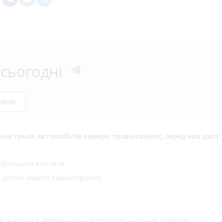
сьогодні
ряни
енні трьох автомобілів семеро травмованих, серед них двоє 
 збільшити виплати
деталі нового законопроєкту
ми: жителька Звягельщини потрапила на гачок шахраїв