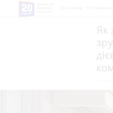
Пишеш ти!
Всі новини
Обговоренн
Коментує
Житомир
Як 
зру
діє
ком
9 жовтня 