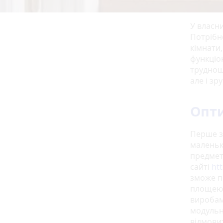
У власн
Потрібн
кімнати,
функціо
труднощ
але і зр
Опти
Перше з
маленьк
предмети
сайті
ht
зможе п
площею, 
виробам
модульні
відмовит