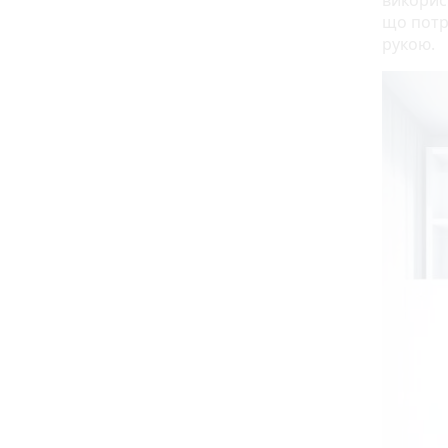
використ
що потр
рукою.