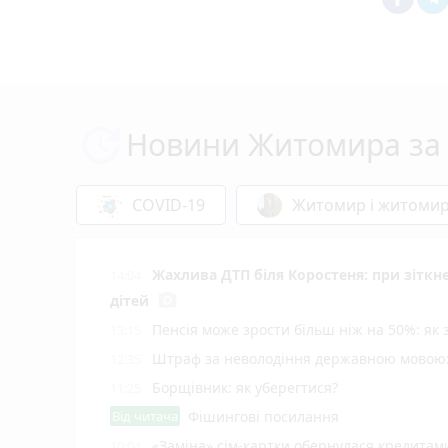
Новини Житомира за 
COVID-19
Житомир і житоми
Жахлива ДТП біля Коростеня: при зіткн
14:04
Пенсія може зрости більш ніж на 50%: як
13:15
Штраф за неволодіння державною мовою: 
12:35
Борщівник: як уберегтися?
11:25
Від читача
Фішингові посилання
«Заміна» сім-картки обернулася кредита
10:04