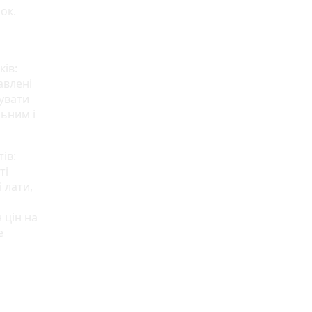
ок.
ків:
авлені
вувати
ьним і
ів:
ті
 лати,
 цін на
е