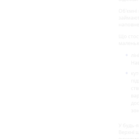
Об'ємні
займают
наповне
Що стос
маленьк
лін
Нав
кут
під
ств
вар
дос
зон
У будь-
Верхні ш