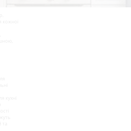
р.
я кожної
,
ишною,
Для
льні
ля кухні
ю
ості
ожуть
й та