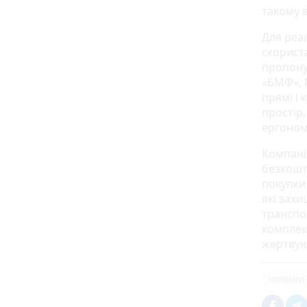
такому 
Для реал
скорист
пропону
«БМФ», M
прямі і 
простір
ергоном
Компанія
безкошто
покупки 
які зах
транспор
комплек
жертвую
новини 