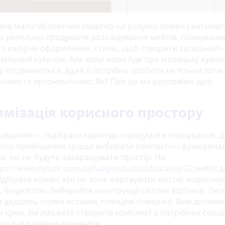
иків малогабаритних квартир на рахунку кожен сантимет
о ретельно продумати розташування меблів, плануванн
 її колірне оформлення, стиль, щоб створити затишний і
нальний куточок. Але коли мова йде про маленьку кухню
і подвоюються, адже її потрібно зробити не тільки зат
учною та ергономічною. Як? Про це ми розповімо далі.
мізація корисного простору
авдання — підібрати гарнітур і продумати планування. 
ого приміщення краще вибирати компактні і функціона
, які не будуть захаращувати простір. На
tps://www.dybok.com.ua/ua/product/pidcatalog/22
меблі д
ідібрати кожен, хто не хоче жертвувати якістю, корисно
бюджетом. Вибирайте конструкції світлих відтінків. Легк
 додають скляні вставки, глянцеві поверхні. Вам допом
 кухні. Ви зможете створити комплект з потрібних секці
ися від зайвих елементів.