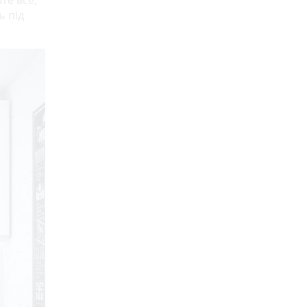
те все,
ь під