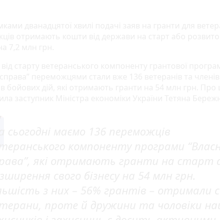
мками дванадцятої хвилі подачі заяв на гранти для ветер
ців отримають кошти від держави на старт або розвито
на 7,2 млн грн.
 від старту ветеранського компоненту грантової програ
 справа” переможцями стали вже 136 ветеранів та члені
в бойових дій, які отримають гранти на 54 млн грн. Про 
ила заступник Міністра економіки України Тетяна Береж
а сьогодні маємо 136 переможців
теранського компоненту програми “Влас
рава”, які отримають гранти на старт 
зширення свого бізнесу на 54 млн грн.
льшість з них – 56% грантів – отримали 
терани, проте й дружини та чоловіки н
хисників і захисниць є досить активними.