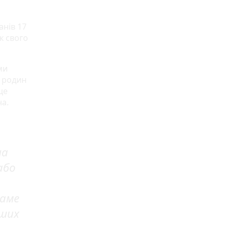
анів 17
к свого
ми
в родин
це
на.
на
або
саме
аших