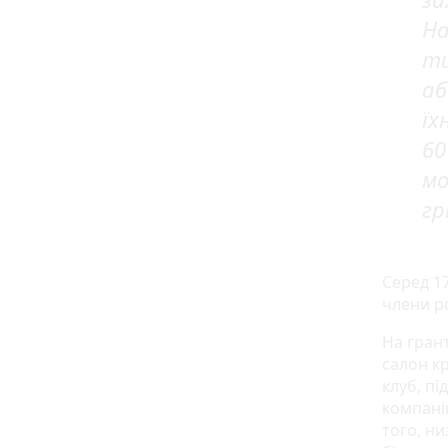
На
ти
аб
їх
60
мо
гр
Серед 17
члени р
На гран
салон к
клуб, п
компані
того, н