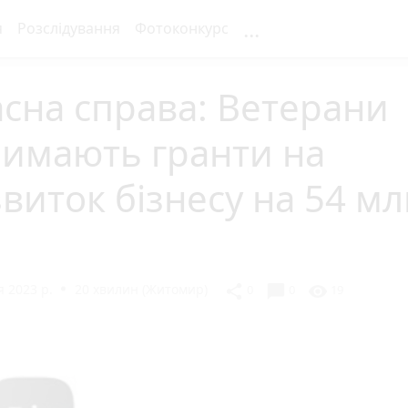
...
я
Розслідування
Фотоконкурс
сна справа: Ветерани
римають гранти на
виток бізнесу на 54 мл
н
 2023 р.
20 хвилин (Житомир)
chat_bubble
share
visibility
0
0
19