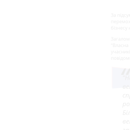
За підсу
перемож
бізнесу 
Загалом
“Власна
учасникі
повідом
“Н
ве
сп
ро
Бі
ве
за