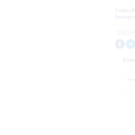
Слідку
Instag
Підприє
Коме