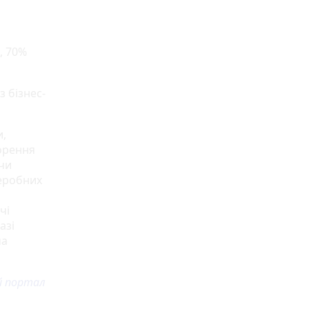
, 70%
 бізнес-
и,
орення
 чи
реробних
чі
азі
ча
й портал