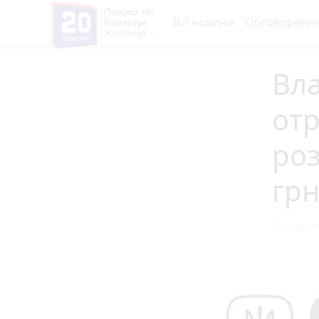
Пишеш ти!
Всі новини
Обговоренн
Коментує
Житомир
Вла
от
роз
гр
18 жовтня