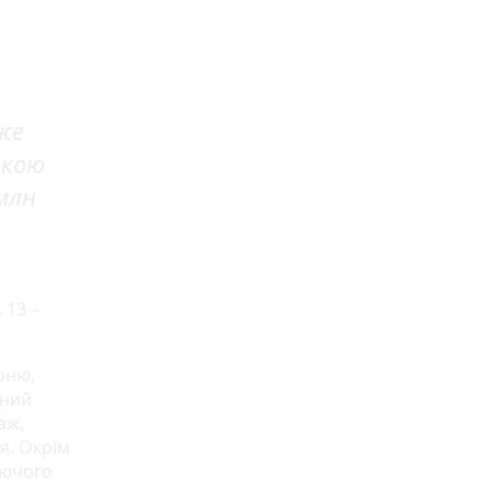
же
акою
млн
 13 –
рню,
дний
аж,
я. Окрім
іючого