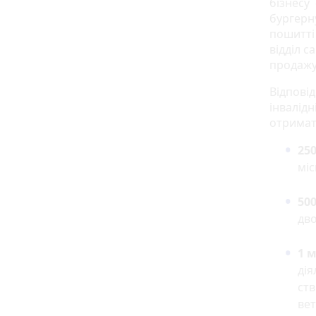
бізнесу
бургерн
пошитті
відділ с
продажу 
Відпові
інвалідн
отримати
250
міс
500
дво
1 
дія
ств
вет