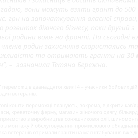
гадаю, вони можуть взяти грант до 500
с. грн на започаткування власної справи,
о розвиток діючого бізнесу, поки другий з
ньої родини воює на фронті. На сьогодні в
 членів родин захисників скористались т
жливістю та отримають гранти на 30 
н”, – зазначила Тетяна Бережна.
 переможців дванадцятої хвилі 4 – учасники бойових дій,
один ветеранів.
тові кошти переможці планують, зокрема, відкрити кав’я
раси, креветочну ферму, магазин жіночого одягу, більяр
ідприємство з виробництва соняшникової олії, шиномонт
ю з монтажу й обслуговування промислового обладнанн
изка ветеранів отримали гранти на масштабування вже д