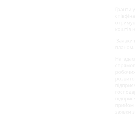
Гранти у
співфін
отримув
коштів н
Заявки 
планом.
Нагадає
спрямов
робочих
розвито
підприє
господа
підприєм
прийом 
заявки 