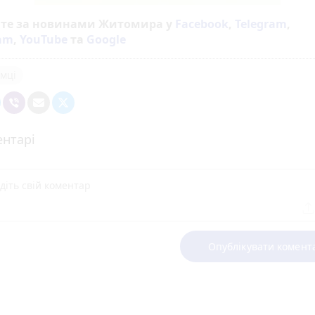
йте за новинами Житомира у
Facebook
,
Telegram
,
ram
,
YouTube
та
Google
мці
нтарі
Опублікувати комент