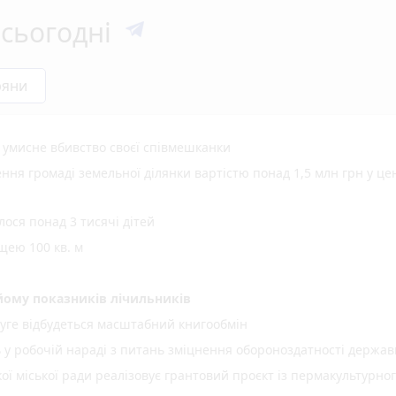
сьогодні
ряни
а умисне вбивство своєї співмешканки
ня громаді земельної ділянки вартістю понад 1,5 млн грн у це
ося понад 3 тисячі дітей
щею 100 кв. м
ому показників лічильників
уге відбудеться масштабний книгообмін
ь у робочій нараді з питань зміцнення обороноздатності держав
 міської ради реалізовує грантовий проєкт із пермакультурно