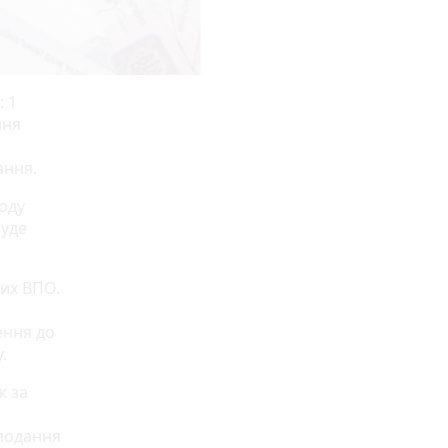
: 1
ння
ання.
оду
буде
их ВПО.
ення до
.
ж за
 подання