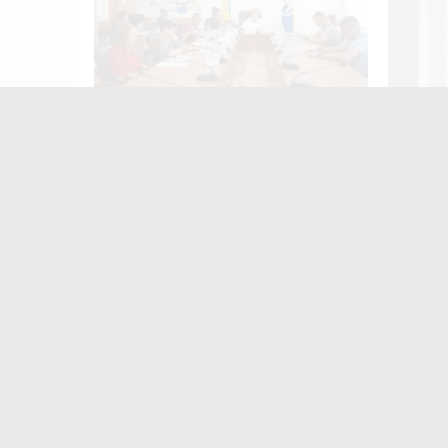
У Житомирі відбудеться родинний
Привлас
фестиваль «Полісся. Вареник
привод
FEST»
засудже
жителя
Найчастіше
коменту
«
з
Ж
м