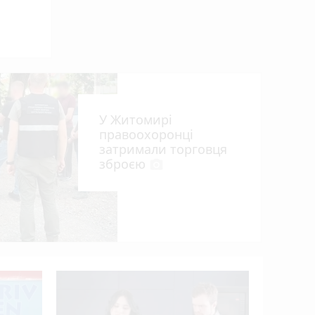
У Житомирі
правоохоронці
затримали торговця
зброєю
photo_camera
що
У Житоми
фестивал
FEST»