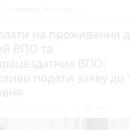
...
я
Розслідування
Фотоконкурс
плати на проживання д
ей ВПО та
працездатних ВПО:
ливо подати заяву до 
рвня
 2026 р.
20 хвилин (Житомир)
chat_bubble
share
visibility
0
0
16