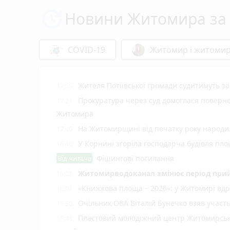
Новини Житомира за 
COVID-19
Житомир і житоми
Жителя Потіївської громади судитимуть з
17:55
Прокуратура через суд домоглася повернен
17:21
Житомира
На Житомирщині від початку року народил
17:00
У Корнині згоріла господарча будівля пло
16:40
Від читача
Фішингові посилання
Житомирводоканал змінює період прий
16:21
«Книжкова площа – 2026»: у Житомирі вдр
16:01
Очільник ОВА Віталій Бунечко взяв участ
15:50
Пластовий молодіжний центр Житомирської
15:43