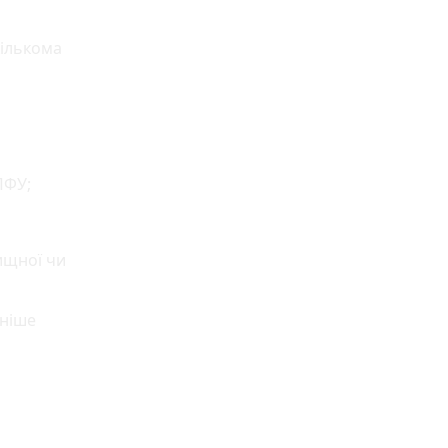
ількома
ПФУ;
ищної чи
ьніше