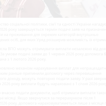
ство соціальної політики, сім’ї та єдності України нагадує
2026 року завершується термін подачі заяв на призначе
и на проживання для окремих категорій внутрішньо
ених осіб, для яких Уряд розширив можливість їх отрим
числа ВПО можуть отримувати виплати незалежно від дох
 За умови подачі заяви до 1 червня 2026 року допомога 
на з 1 лютого 2026 року.
новлено механізм нарахування виплат для непрацездатн
яким раніше припинили допомогу через перевищення
ого доходу, можуть повторно подати заяву. У разі зверн
 2026 року виплати будуть нараховані з 1 січня 2026 року
 вчасно подати документи, щоб отримати виплати тако
ні місяці. Якщо звернутися за перерахунком після 1
2026 року, допомога нараховуватиметься лише з місяця