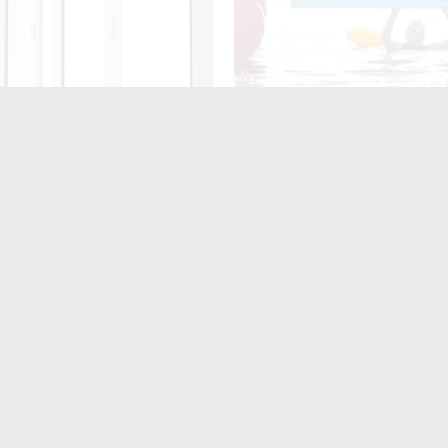
нив 72 тис. грн під
У Житомирі 15–16 серпня
ом встановлення вікон –
відбудеться XI турнір із пл
но до 2 років ув’язнення
на відкритій воді «TETERIV
 Житомира
ють
читають
поширюють
Для них не
найшлося місця?» На
итомирщині
аршрутки двічі