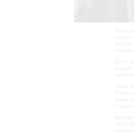
Міністер
червня 
допомог
переміщ
Діти з 
родини.
нарахова
Також о
Особи, 
граничн
1 червня
Важливо
поперед
червня 