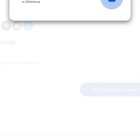
нтарі
Опублікувати комент