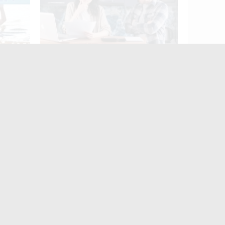
Ми й так сім'я: чи справді
авання
реєстрація шлюбу нічого не
 OPEN»
змінює
Житомир четвертий
день поспіль
протестує: містяни
знову вийшли на