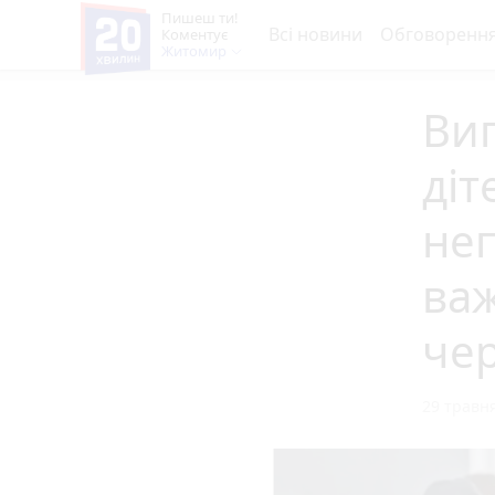
Пишеш ти!
Всі новини
Обговоренн
Коментує
Житомир
Ви
діт
не
важ
че
29 травня