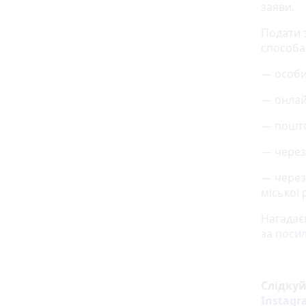
заяви.
Подати 
способа
— особи
— онлай
— пошто
— через
— через
міської 
Нагадає
за
поси
Слідку
Instag