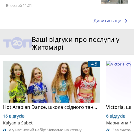
Вчора об 11:21
keyboard_arrow_right
Дивитись ще
Ваші відгуки про послуги у
Житомирі
4.5
Hot Arabian Dance, школа східного танцю
16 відгуків
6 відгуків
Kalyania Sabet
Маринина М
А у нас новий набір! Чекаємо на кожну
Замечатель