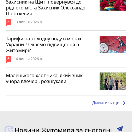
Захисник на Щиті повернувся до
рідного міста Захисник Олександр
Піонткевич
6
13 липня 2026 р.
Тарифи на холодну воду в містах
України. Чекаємо підвищення в
Житомирі?
6
14 липня 2026 р.
Маленького хлопчика, який зник
учора ввечері, розшукали
keyboard_arrow_right
Дивитись ще
Новини Житомира за сьогодні