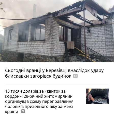
Сьогодні вранці у Березівці внаслідок удару
блискавки загорівся будинок
photo_camera
15 тисяч доларів за «квиток за
кордон»: 28-річний житомирянин
організував схему переправлення
чоловіків призовного віку за межі
країни
photo_camera