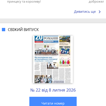
принцесу та королеву!
доброжела
коллективо
keyboard_arrow_right
Дивитись ще
СВІЖИЙ ВИПУСК
№ 22 від 8 липня 2026
Читати номер