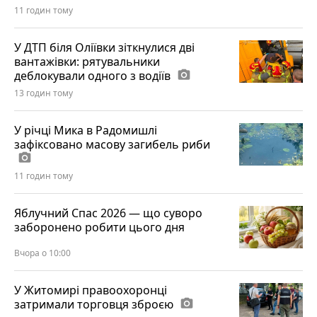
11 годин тому
У ДТП біля Оліївки зіткнулися дві
вантажівки: рятувальники
деблокували одного з водіїв
photo_camera
13 годин тому
У річці Мика в Радомишлі
зафіксовано масову загибель риби
photo_camera
11 годин тому
Яблучний Спас 2026 — що суворо
заборонено робити цього дня
Вчора о 10:00
У Житомирі правоохоронці
затримали торговця зброєю
photo_camera