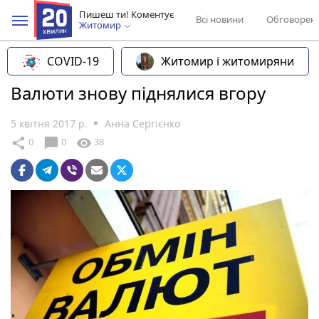
Пишеш ти! Коментує
Всі новини
Обговорен
Житомир
COVID-19
Житомир і житомиряни
Валюти знову піднялися вгору
5 квітня 2017 р.
Анна Сергієнко
chat_bubble
share
visibility
0
0
38