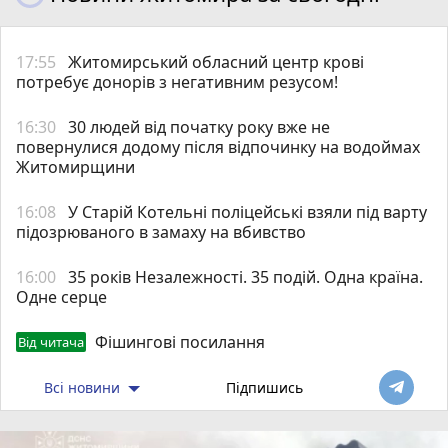
17:55
Житомирський обласний центр крові
потребує донорів з негативним резусом!
16:30
30 людей від початку року вже не
повернулися додому після відпочинку на водоймах
Житомирщини
16:08
У Старій Котельні поліцейські взяли під варту
підозрюваного в замаху на вбивство
16:00
35 років Незалежності. 35 подій. Одна країна.
Одне серце
Фішингові посилання
Від читача
Всі новини
Підпишись