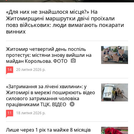
«Для них не знайшлося місця?» На
Житомирщині маршрутки двічі проїхали
17 липня 2026 р.
повз військових: люди вимагають покарати
винних
Житомир четвертий день поспіль
протестує: містяни знову вийшли на
майдан Корольова. ФОТО
photo_camera
14
20 липня 2026 р.
«Затримання за лічені хвилини»: у
Житомирі в мережі поширюють відео
силового затримання чоловіка
працівниками ТЦК. ВІДЕО
play_circle_filled
11
18 липня 2026 р.
Лише через 1 рік та майже 8 місяців