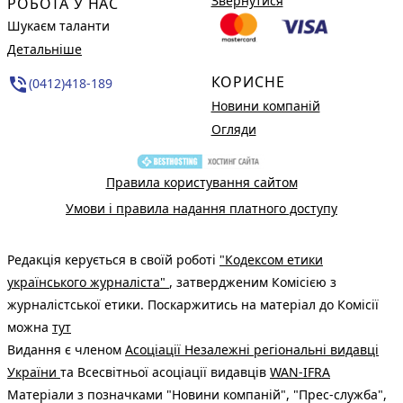
Звернутися
РОБОТА У НАС
Шукаєм таланти
Детальніше
КОРИСНЕ
phone_in_talk
(0412)418-189
Новини компаній
Огляди
Правила користування сайтом
Умови і правила надання платного доступу
Редакція керується в своїй роботі
"Кодексом етики
українського журналіста"
, затвердженим Комісією з
журналістської етики. Поскаржитись на матеріал до Комісії
можна
тут
Видання є членом
Асоціації Незалежні регіональні видавці
України
та Всесвітньої асоціації видавців
WAN-IFRA
Матеріали з позначками "Новини компаній", "Прес-служба",