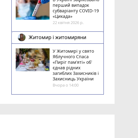
перший випадок
субваріанту COVID-19
«Цикада»
22 квітня 2026 р.
Житомир і житомиряни
У Житомирі у свято
Яблучного Спаса
«Пиріг пам'яті» об'
єднав рідних
загиблих Захисників і
Захисниць України
Вчора о 14:00