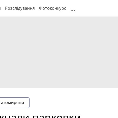
...
я
Розслідування
Фотоконкурс
житомиряни
ожчали парковки