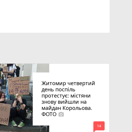
Житомир четвертий
день поспіль
протестує: містяни
знову вийшли на
майдан Корольова.
ФОТО
photo_camera
mode_comment
14