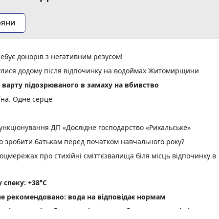
ряни
ебує донорів з негативним резусом!
нулися додому після відпочинку на водоймах Житомирщини
д варту підозрюваного в замаху на вбивство
їна. Одне серце
нкціонування ДП «Дослідне господарство «Рихальське»
но зробити батькам перед початком навчального року?
оцмережах про стихійні сміттєзвалища біля місць відпочинку в
спеку: +38°C
не рекомендовано: вода на відповідає нормам
ріг пам'яті» об' єднав рідних загиблих Захисників і Захис