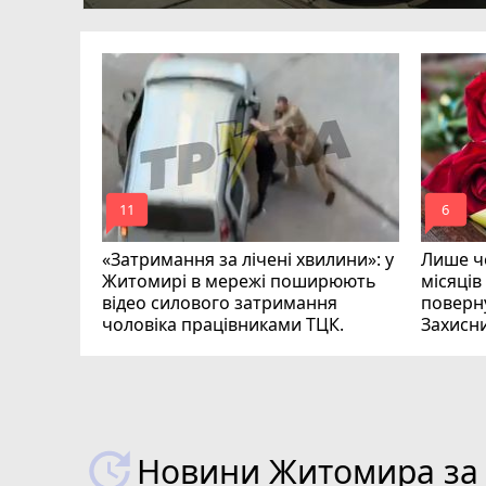
ий зник
и
mode_comment
mode_comment
11
6
«Затримання за лічені хвилини»: у
Лише че
Житомирі в мережі поширюють
місяців
відео силового затримання
поверну
чоловіка працівниками ТЦК.
Захисн
ВІДЕО
play_circle_filled
Новини Житомира за 