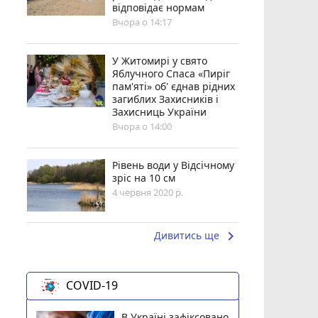
відповідає нормам
Вчора о 14:17
У Житомирі у свято
Яблучного Спаса «Пиріг
пам'яті» об' єднав рідних
загиблих Захисників і
Захисниць України
Вчора о 14:00
Рівень води у Відсічному
зріс на 10 см
4 червня 2020 р.
keyboard_arrow_right
Дивитись ще
COVID-19
В Україні зафіксовано