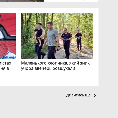
«Затриман
Житомир
відео си
чоловіка
ВІДЕО
play_circle_filled
mode_comment
11
містах
Маленького хлопчика, який зник
ня в
учора ввечері, розшукали
keyboard_arrow_right
Дивитись ще