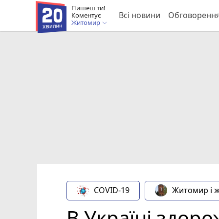
Пишеш ти!
Всі новини
Обговоренн
Коментує
Житомир
COVID-19
Житомир і 
В Україні здор