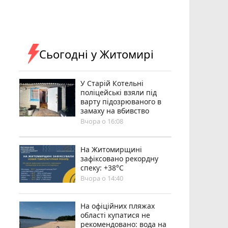
Сьогодні у Житомирі
У Старій Котельні
поліцейські взяли під
варту підозрюваного в
замаху на вбивство
Вчора о 16:08
Н️а Житомирщині
зафіксовано рекордну
спеку: +38°C
Вчора о 14:40
На офіційних пляжах
області купатися не
рекомендовано: вода на