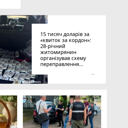
15 тисяч доларів за
«квиток за кордон»:
28-річний
житомирянин
організував схему
рії
переправлення
оків
чоловіків призовного
віку за межі країни
photo_camera