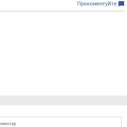
Прокоментуйте
chat_bubble