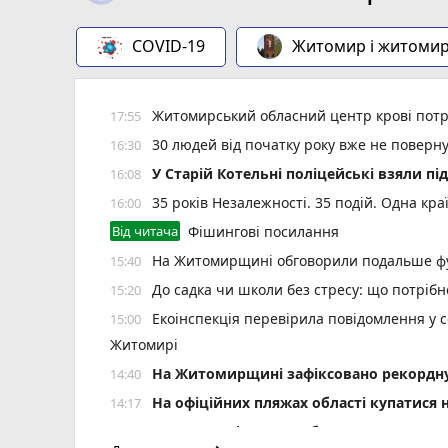
COVID-19
Житомир і житоми
Житомирський обласний центр крові потр
17:55
30 людей від початку року вже не повер
16:30
У Старій Котельні поліцейські взяли пі
16:08
35 років Незалежності. 35 подій. Одна кра
16:00
Від читача
Фішингові посилання
На Житомирщині обговорили подальше фу
15:40
До садка чи школи без стресу: що потріб
15:20
Екоінспекція перевірила повідомлення у с
15:00
Житомирі
Н️а Житомирщині зафіксовано рекордну 
14:40
На офіційних пляжах області купатися 
14:17
У Житомирі у свято Яблучного Спаса «Пи
14:00