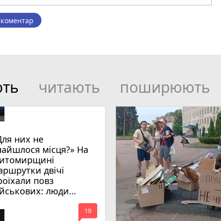
 коментар
ють
читають
поширюють
Для них не
найшлося місця?» На
итомирщині
аршрутки двічі
роїхали повз
ійськових: люди
имагають покарати
mode_comment
инних
19