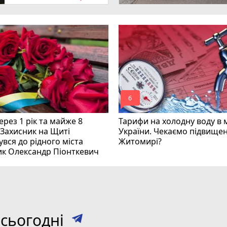
mode_comment
6
рез 1 рік та майже 8
Тарифи на холодну воду в 
 Захисник на Щиті
України. Чекаємо підвищен
вся до рідного міста
Житомирі?
ик Олександр Піонткевич
сьогодні