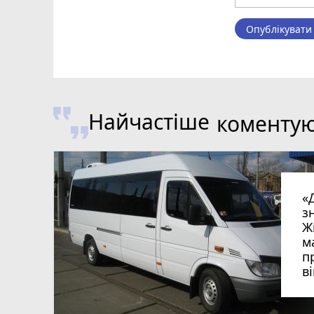
Опублікувати
Найчастіше
коменту
«
з
Ж
м
п
в
в
в