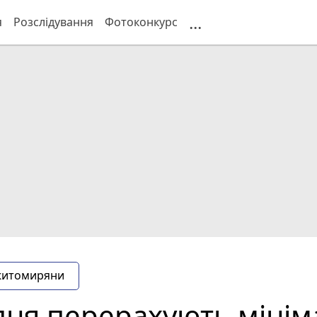
...
я
Розслідування
Фотоконкурс
житомиряни
ипня перерахують мініма