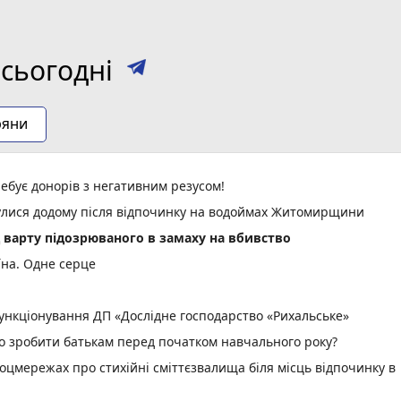
сьогодні
ряни
ебує донорів з негативним резусом!
нулися додому після відпочинку на водоймах Житомирщини
д варту підозрюваного в замаху на вбивство
їна. Одне серце
нкціонування ДП «Дослідне господарство «Рихальське»
но зробити батькам перед початком навчального року?
оцмережах про стихійні сміттєзвалища біля місць відпочинку в