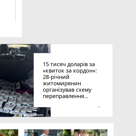
ниць
15 тисяч доларів за
«квиток за кордон»:
28-річний
житомирянин
організував схему
рії
переправлення
оків
чоловіків призовного
віку за межі країни
photo_camera