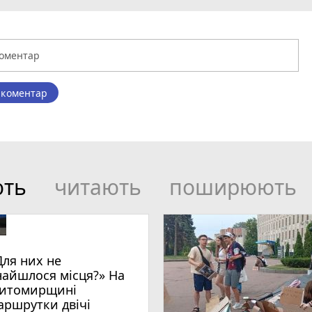
 коментар
ють
читають
поширюють
Для них не
найшлося місця?» На
итомирщині
аршрутки двічі