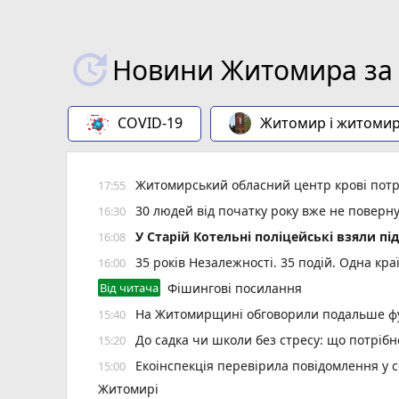
Новини Житомира за 
COVID-19
Житомир і житоми
Житомирський обласний центр крові потр
17:55
30 людей від початку року вже не повер
16:30
У Старій Котельні поліцейські взяли пі
16:08
35 років Незалежності. 35 подій. Одна кра
16:00
Від читача
Фішингові посилання
На Житомирщині обговорили подальше фу
15:40
До садка чи школи без стресу: що потріб
15:20
Екоінспекція перевірила повідомлення у с
15:00
Житомирі