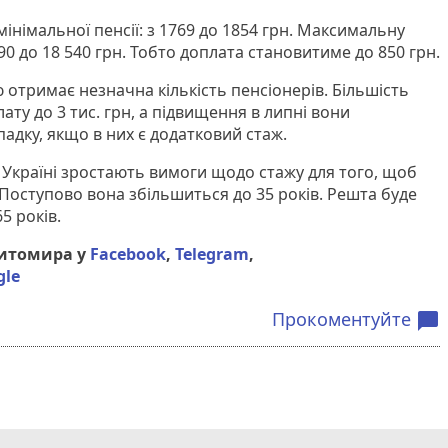
мінімальної пенсії: з 1769 до 1854 грн. Максимальну
90 до 18 540 грн. Тобто доплата становитиме до 850 грн.
 отримає незначна кількість пенсіонерів. Більшість
ту до 3 тис. грн, а підвищення в липні вони
адку, якщо в них є додатковий стаж.
в Україні зростають вимоги щодо стажу для того, щоб
 Поступово вона збільшиться до 35 років. Решта буде
5 років.
Житомира у
Facebook
,
Telegram
,
gle
Прокоментуйте
chat_bubble