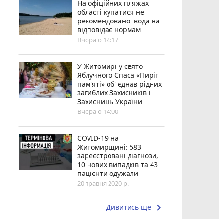
На офіційних пляжах
області купатися не
рекомендовано: вода на
відповідає нормам
Вчора о 14:17
У Житомирі у свято
Яблучного Спаса «Пиріг
пам'яті» об' єднав рідних
загиблих Захисників і
Захисниць України
Вчора о 14:00
COVID-19 на
Житомирщині: 583
зареєстровані діагнози,
10 нових випадків та 43
пацієнти одужали
20 травня 2020 р.
keyboard_arrow_right
Дивитись ще