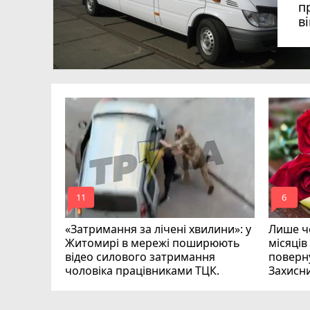
п
в
в
в
ий зник
и
mode_comment
mode_comment
11
6
«Затримання за лічені хвилини»: у
Лише че
Житомирі в мережі поширюють
місяців
відео силового затримання
поверну
чоловіка працівниками ТЦК.
Захисн
ВІДЕО
play_circle_filled