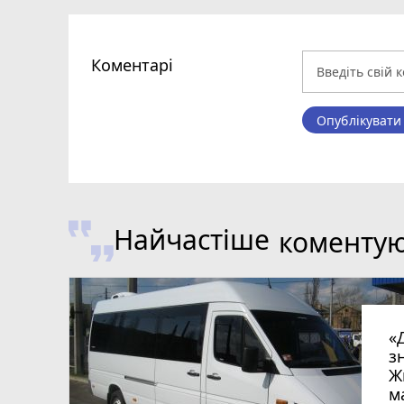
Коментарі
Опублікувати
Найчастіше
коменту
«
з
Ж
м