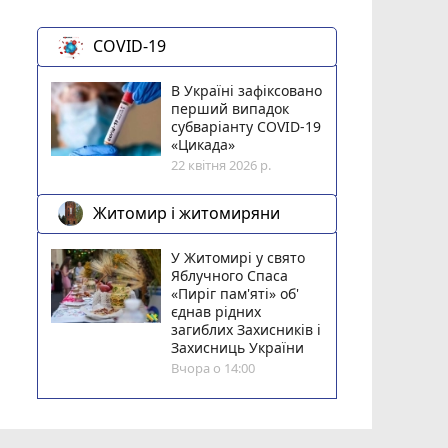
COVID-19
В Україні зафіксовано
перший випадок
субваріанту COVID-19
«Цикада»
22 квітня 2026 р.
Житомир і житомиряни
У Житомирі у свято
Яблучного Спаса
«Пиріг пам'яті» об'
єднав рідних
загиблих Захисників і
Захисниць України
Вчора о 14:00