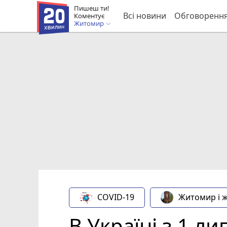
Пишеш ти!
Всі новини
Обговоренн
Коментує
Житомир
COVID-19
Житомир і 
В Україні з 1 л