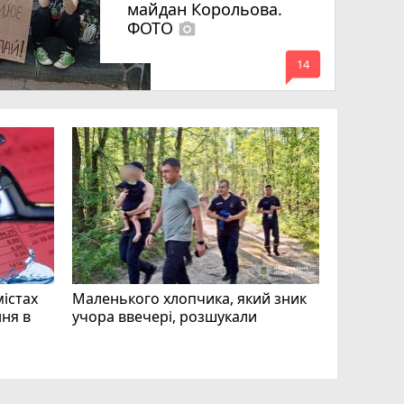
майдан Корольова.
ФОТО
photo_camera
mode_comment
14
«Затриман
Житомир
відео си
чоловіка
ВІДЕО
play_circle_filled
mode_comment
11
містах
Маленького хлопчика, який зник
ня в
учора ввечері, розшукали