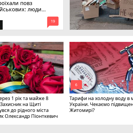
роїхали повз
ійськових: люди
имагають покарати
mode_comment
инних
19
mode_comment
6
рез 1 рік та майже 8
Тарифи на холодну воду в 
 Захисник на Щиті
України. Чекаємо підвищен
вся до рідного міста
Житомирі?
ик Олександр Піонткевич