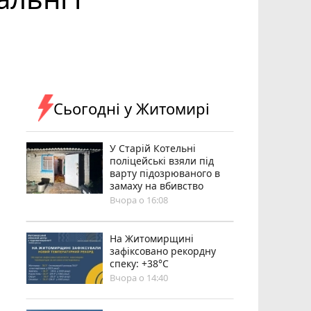
Сьогодні у Житомирі
У Старій Котельні
поліцейські взяли під
варту підозрюваного в
замаху на вбивство
Вчора о 16:08
Н️а Житомирщині
зафіксовано рекордну
спеку: +38°C
Вчора о 14:40