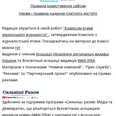
Правила користування сайтом
Умови і правила надання платного доступу
Редакція керується в своїй роботі
"Кодексом етики
українського журналіста"
, затвердженим Комісією з
журналістської етики. Поскаржитись на матеріал до Комісії
можна
тут
Видання є членом
Асоціації Незалежні регіональні видавці
України
та Всесвітньої асоціації видавців
WAN-IFRA
Матеріали з позначками "Новини компаній", "Прес-служба",
"Реклама" та "Партнерський проєкт" опубліковані на правах
реклами.
Здійснено за підтримки програми «Сильніші разом: Медіа та
Демократія», що реалізується Всесвітньою асоціацією
видавців новин (WAN-IFRA) у партнерстві з Асоціацією