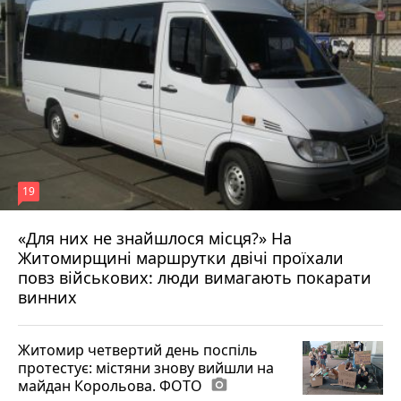
19
«Для них не знайшлося місця?» На
Житомирщині маршрутки двічі проїхали
17 липня 2026 р.
повз військових: люди вимагають покарати
винних
Житомир четвертий день поспіль
протестує: містяни знову вийшли на
майдан Корольова. ФОТО
photo_camera