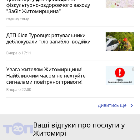
фізкультурно-оздоровчого заходу
"Забіг Житомирщина"
годину тому
ДТП біля Туровця: рятувальники
деблокували тіло загиблої водійки
Вчора о 17:11
Увага жителям Житомирщини!
Найближчим часом не нехтуйте
сигналами повітряної тривоги!
Вчора о 22:00
keyboard_arrow_right
Дивитись ще
Ваші відгуки про послуги у
Житомирі