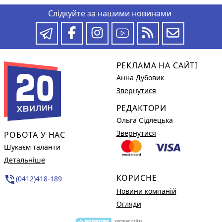
Слідкуйте за нашими новинами
РЕКЛАМА НА САЙТІ
Анна Дубовик
Звернутися
РЕДАКТОРИ
Ольга Сідлецька
Звернутися
РОБОТА У НАС
Шукаєм таланти
Детальніше
КОРИСНЕ
phone_in_talk
(0412)418-189
Новини компаній
Огляди