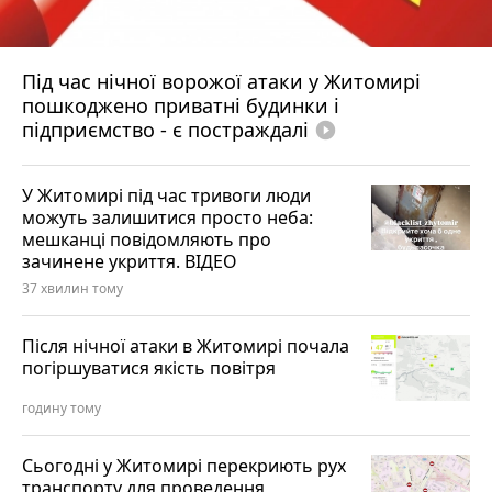
Під час нічної ворожої атаки у Житомирі
пошкоджено приватні будинки і
підприємство - є постраждалі
play_circle_filled
У Житомирі під час тривоги люди
можуть залишитися просто неба:
мешканці повідомляють про
зачинене укриття. ВІДЕО
37 хвилин тому
Після нічної атаки в Житомирі почала
погіршуватися якість повітря
годину тому
Сьогодні у Житомирі перекриють рух
транспорту для проведення