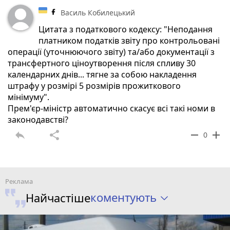
Василь Кобилецький
Цитата з податкового кодексу: "Неподання
платником податків звіту про контрольовані
операції (уточнюючого звіту) та/або документації з
трансфертного ціноутворення після спливу 30
календарних днів... тягне за собою накладення
штрафу у розмірі 5 розмірів прожиткового
мінімуму".
Прем'єр-міністр автоматично скасує всі такі номи в
законодавстві?
reply
share
remove
add
0
коментують
Найчастіше