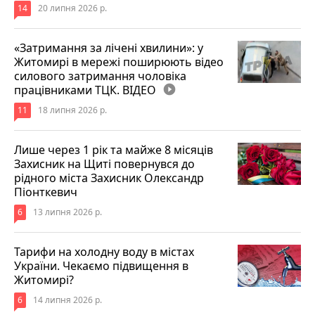
14
20 липня 2026 р.
«Затримання за лічені хвилини»: у
Житомирі в мережі поширюють відео
силового затримання чоловіка
працівниками ТЦК. ВІДЕО
play_circle_filled
11
18 липня 2026 р.
Лише через 1 рік та майже 8 місяців
Захисник на Щиті повернувся до
рідного міста Захисник Олександр
Піонткевич
6
13 липня 2026 р.
Тарифи на холодну воду в містах
України. Чекаємо підвищення в
Житомирі?
6
14 липня 2026 р.