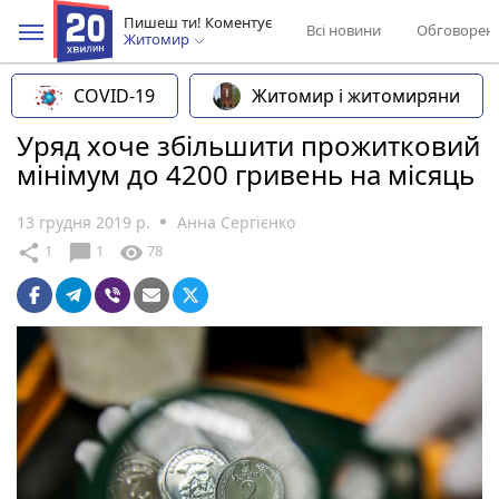
Пишеш ти! Коментує
Всі новини
Обговорен
Житомир
COVID-19
Житомир і житомиряни
Уряд хоче збільшити прожитковий
мінімум до 4200 гривень на місяць
13 грудня 2019 р.
Анна Сергієнко
chat_bubble
share
visibility
1
1
78