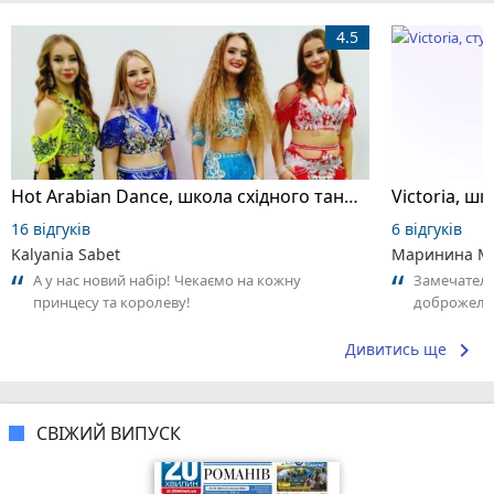
4.5
Hot Arabian Dance, школа східного танцю
16 відгуків
6 відгуків
Kalyania Sabet
Маринина М
А у нас новий набір! Чекаємо на кожну
Замечатель
принцесу та королеву!
доброжела
коллективо
keyboard_arrow_right
Дивитись ще
СВІЖИЙ ВИПУСК