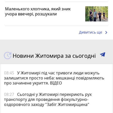
Маленького хлопчика, який зник
учора ввечері, розшукали
keyboard_arrow_right
Дивитись ще
Новини Житомира за сьогодні
08:45
У Житомирі під час тривоги люди можуть
залишитися просто неба: мешканці повідомляють
про зачинене укриття. ВІДЕО
08:27
Сьогодні у Житомирі перекриють рух
транспорту для проведення фізкультурно-
оздоровчого заходу "Забіг Житомирщина"