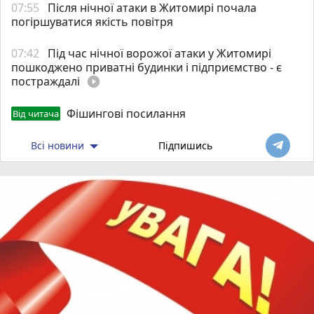
07:55
Після нічної атаки в Житомирі почала
погіршуватися якість повітря
07:42
Під час нічної ворожої атаки у Житомирі
пошкоджено приватні будинки і підприємство - є
постраждалі
play_circle_filled
Фішингові посилання
Від читача
Всі новини
Підпишись