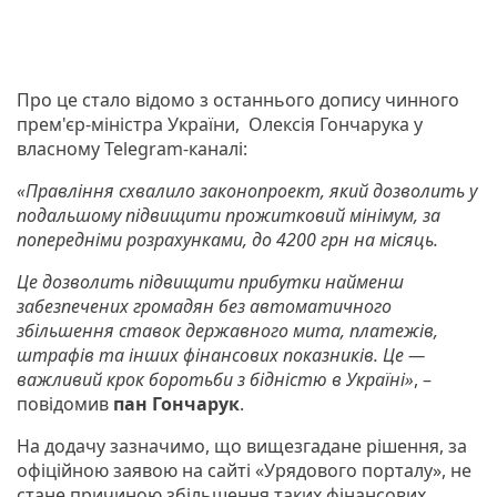
Про це стало відомо з останнього допису чинного
прем'єр-міністра України, Олексія Гончарука у
власному Telegram-каналі:
«Правління схвалило законопроект, який дозволить у
подальшому підвищити прожитковий мінімум, за
попередніми розрахунками, до 4200 грн на місяць.
Це дозволить підвищити прибутки найменш
забезпечених громадян без автоматичного
збільшення ставок державного мита, платежів,
штрафів та інших фінансових показників. Це —
важливий крок боротьби з бідністю в Україні»
, –
повідомив
пан Гончарук
.
На додачу зазначимо, що вищезгадане рішення, за
офіційною заявою на сайті «Урядового порталу», не
стане причиною збільшення таких фінансових