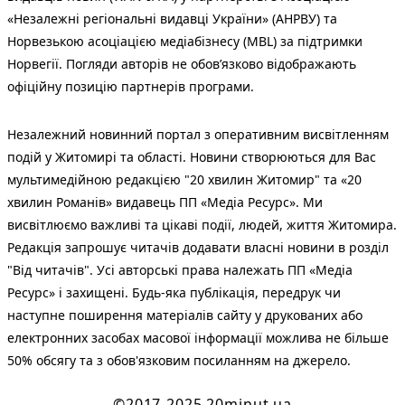
«Незалежні регіональні видавці України» (АНРВУ) та
Норвезькою асоціацією медіабізнесу (MBL) за підтримки
Норвегії. Погляди авторів не обов’язково відображають
офіційну позицію партнерів програми.
Незалежний новинний портал з оперативним висвітленням
подій у Житомирі та області. Новини створюються для Вас
мультимедійною редакцією "20 хвилин Житомир" та «20
хвилин Романів» видавець ПП «Медіа Ресурс». Ми
висвітлюємо важливі та цікаві події, людей, життя Житомира.
Редакція запрошує читачів додавати власні новини в розділ
"Від читачів". Усі авторські права належать ПП «Медіа
Ресурс» і захищені. Будь-яка публiкацiя, передрук чи
наступне поширення матеріалів сайту у друкованих або
електронних засобах масової інформації можлива не більше
50% обсягу та з обов'язковим посиланням на джерело.
©2017-2025 20minut.ua