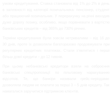
умови кредитування. Ставка становила від 1% до 2% в день
в залежності від категорії позичальника: пенсіонер, студент
або працюючий позичальник. У перерахунку на річні виходив
дуже дорогу позику, особливо, якщо порівнювати з вартістю
банківських кредитів – від 365% до 730% річних.
Терміни кредитування були зовсім нетривалими – від 16 до
30 днів, проте їх дозволяли багаторазово продовжувати при
регулярних кредитних платежах. Стали з'являтися і перші
більш довгі кредити – до 12 тижнів.
При цьому небанківські кредитори взяли на озброєння
банківські спецпропозиції по пільговому нарахуванню
відсотків. Те, що банкіри називали грейс-періодами:
дозволяли людям не платити за перші 3 – 5 днів кредиту. Так
намагалися заручитися підтримкою клієнтів.