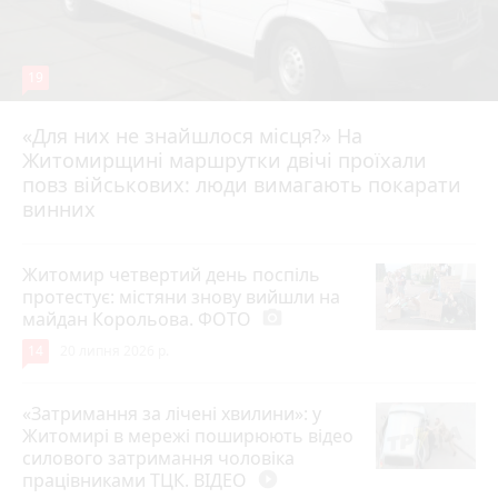
19
«Для них не знайшлося місця?» На
Житомирщині маршрутки двічі проїхали
17 липня 2026 р.
повз військових: люди вимагають покарати
винних
Житомир четвертий день поспіль
протестує: містяни знову вийшли на
майдан Корольова. ФОТО
photo_camera
14
20 липня 2026 р.
«Затримання за лічені хвилини»: у
Житомирі в мережі поширюють відео
силового затримання чоловіка
працівниками ТЦК. ВІДЕО
play_circle_filled