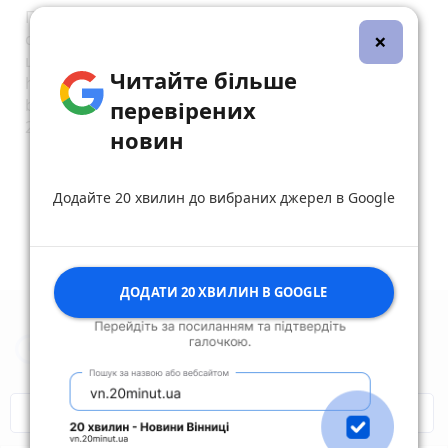
Перед тим як брати кредит раджу прочитати цю
×
статтю. В ній ви знайдете багато корисної та
цікавої інформації
Читайте більше
https://www.depo.ua/ukr/money/zruchnist-ta-
bezpeka-otrimannya-onlayn-kreditiv-v-mfo-
перевірених
202010281236457
новин
reply
share
remove
add
0
Додайте 20 хвилин до вибраних джерел в Google
ДОДАТИ 20 ХВИЛИН В GOOGLE
Новини Житомира за сьогодні
COVID-19
Житомир і житомиряни