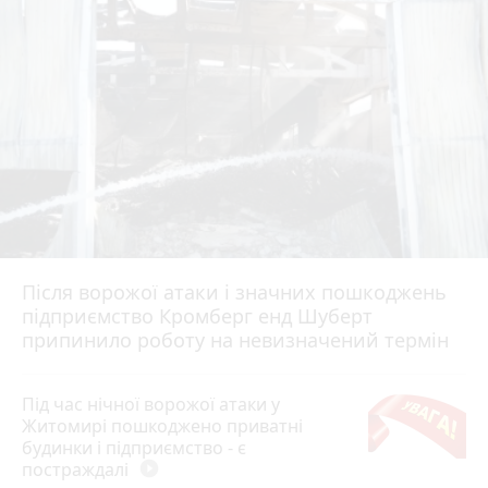
Після ворожої атаки і значних пошкоджень
підприємство Кромберг енд Шуберт
припинило роботу на невизначений термін
Під час нічної ворожої атаки у
Житомирі пошкоджено приватні
будинки і підприємство - є
постраждалі
play_circle_filled