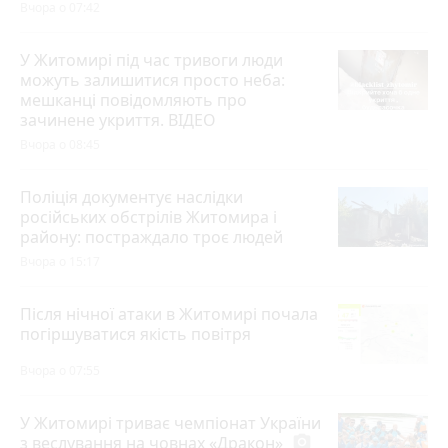
Вчора о 07:42
У Житомирі під час тривоги люди
можуть залишитися просто неба:
мешканці повідомляють про
зачинене укриття. ВІДЕО
Вчора о 08:45
Поліція документує наслідки
російських обстрілів Житомира і
району: постраждало троє людей
Вчора о 15:17
Після нічної атаки в Житомирі почала
погіршуватися якість повітря
Вчора о 07:55
У Житомирі триває чемпіонат України
з веслування на човнах «Дракон»
photo_camera