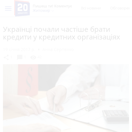
Пишеш ти! Коментує
Всі новини
Обговорен
Житомир
Українці почали частіше брати
кредити у кредитних організаціях
19 січня 2017 р.
Анна Сергієнко
chat_bubble
share
visibility
1
1
42