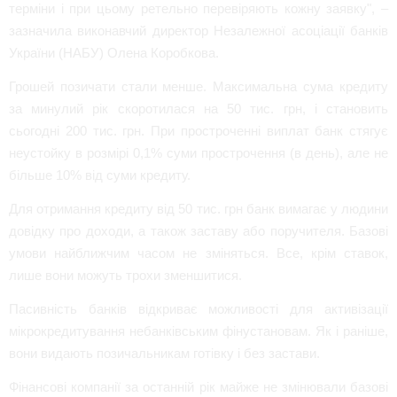
терміни і при цьому ретельно перевіряють кожну заявку", –
зазначила виконавчий директор Незалежної асоціації банків
України (НАБУ) Олена Коробкова.
Грошей позичати стали менше. Максимальна сума кредиту
за минулий рік скоротилася на 50 тис. грн, і становить
сьогодні 200 тис. грн. При простроченні виплат банк стягує
неустойку в розмірі 0,1% суми прострочення (в день), але не
більше 10% від суми кредиту.
Для отримання кредиту від 50 тис. грн банк вимагає у людини
довідку про доходи, а також заставу або поручителя. Базові
умови найближчим часом не зміняться. Все, крім ставок,
лише вони можуть трохи зменшитися.
Пасивність банків відкриває можливості для активізації
мікрокредитування небанківським фінустановам. Як і раніше,
вони видають позичальникам готівку і без застави.
Фінансові компанії за останній рік майже не змінювали базові