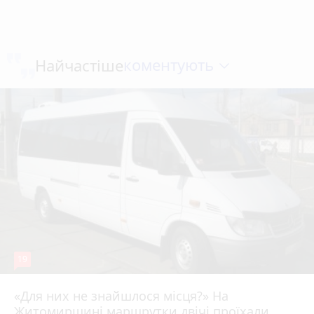
коментують
Найчастіше
19
«Для них не знайшлося місця?» На
Житомирщині маршрутки двічі проїхали
17 липня 2026 р.