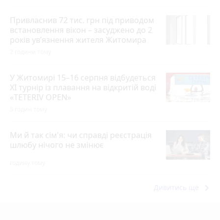
Привласнив 72 тис. грн під приводом
встановлення вікон – засуджено до 2
років ув’язнення жителя Житомира
2 години тому
У Житомирі 15–16 серпня відбудеться
XI турнір із плавання на відкритій воді
«TETERIV OPEN»
5 годин тому
Ми й так сім'я: чи справді реєстрація
шлюбу нічого не змінює
годину тому
keyboard_arrow_right
Дивитись ще