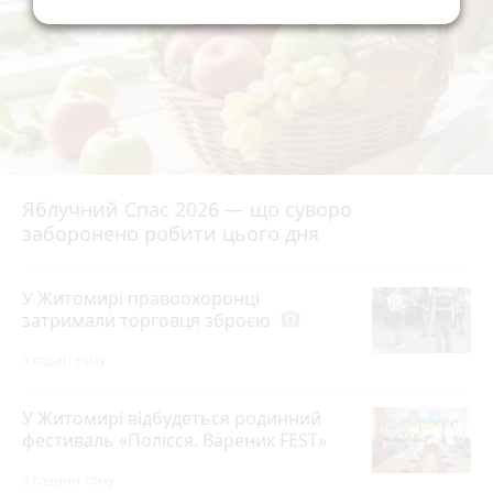
Яблучний Спас 2026 — що суворо
заборонено робити цього дня
У Житомирі правоохоронці
затримали торговця зброєю
photo_camera
5 годин тому
У Житомирі відбудеться родинний
фестиваль «Полісся. Вареник FEST»
3 години тому