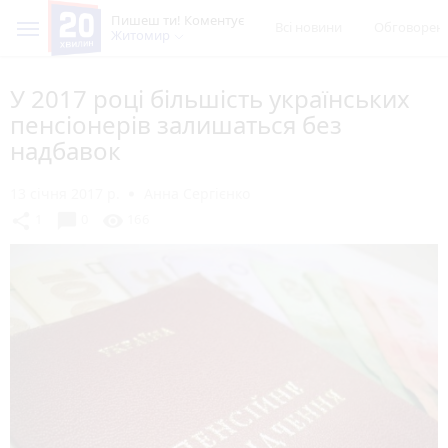
Пишеш ти! Коментує
Всі новини
Обговорен
Житомир
У 2017 році більшість українських
пенсіонерів залишаться без
надбавок
13 січня 2017 р.
Анна Сергієнко
chat_bubble
share
visibility
1
0
166