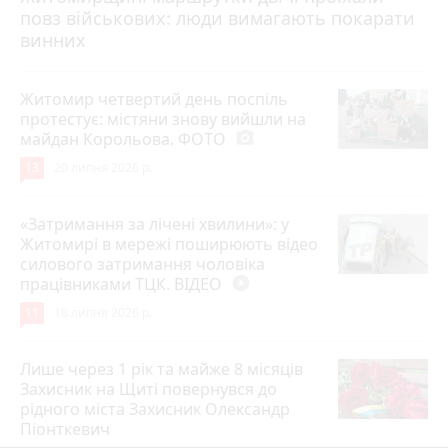
повз військових: люди вимагають покарати
винних
Житомир четвертий день поспіль
протестує: містяни знову вийшли на
майдан Корольова. ФОТО
photo_camera
13
20 липня 2026 р.
«Затримання за лічені хвилини»: у
Житомирі в мережі поширюють відео
силового затримання чоловіка
працівниками ТЦК. ВІДЕО
play_circle_filled
11
18 липня 2026 р.
Лише через 1 рік та майже 8 місяців
Захисник на Щиті повернувся до
рідного міста Захисник Олександр
Піонткевич