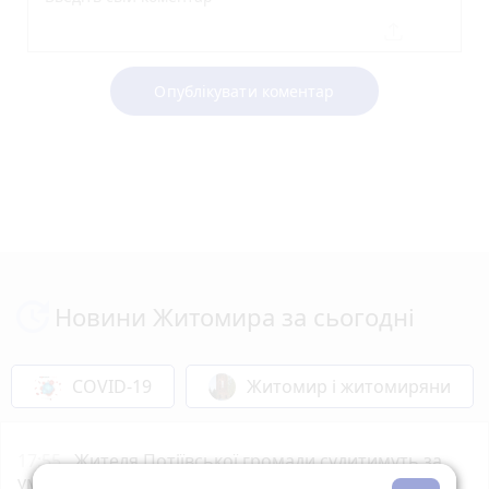
Опублікувати коментар
Новини Житомира за сьогодні
COVID-19
Житомир і житомиряни
17:55
Жителя Потіївської громади судитимуть за
умисне вбивство своєї співмешканки