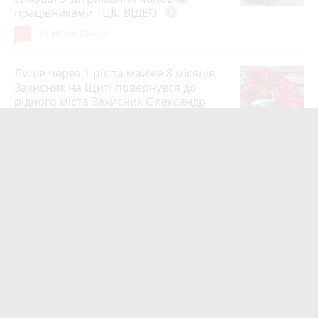
працівниками ТЦК. ВІДЕО
play_circle_filled
11
18 липня 2026 р.
Лише через 1 рік та майже 8 місяців
Захисник на Щиті повернувся до
рідного міста Захисник Олександр
Піонткевич
6
13 липня 2026 р.
Тарифи на холодну воду в містах
України. Чекаємо підвищення в
Житомирі?
6
14 липня 2026 р.
Маленького хлопчика, який зник
учора ввечері, розшукали