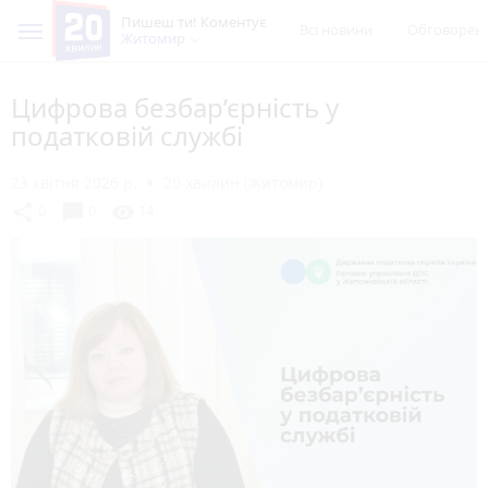
Пишеш ти! Коментує
Всі новини
Обговорен
Житомир
Цифрова безбар’єрність у
податковій службі
23 квітня 2026 р.
20 хвилин (Житомир)
chat_bubble
share
visibility
0
0
14