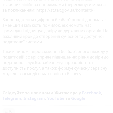
«гарячих ліній» за напрямками (переглянути можна
за покликанням: https://zt.tax.gov.ua/kontakti/).
Запровадження цифрової безбар’єрності допомагає
зменшити кількість помилок, економить час
громадян і підвищує довіру до державних органів. Це
важливий крок до створення сучасної та доступної
податкової системи.
Таким чином, впровадження безбар’єрного підходу у
податковій сфері сприяє підвищенню рівня довіри до
податкової служби, забезпечує прозорість та
доступність послуг, а також формує сучасну сервісну
модель взаємодії податківців та бізнесу.
Слідкуйте за новинами Житомира у
Facebook
,
Telegram
,
Instagram
,
YouTube
та
Google
ДПС