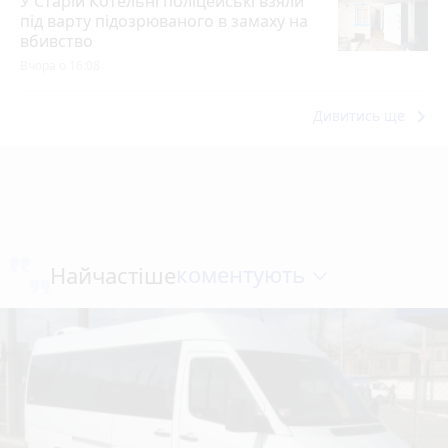
У Старій Котельні поліцейські взяли
під варту підозрюваного в замаху на
вбивство
Вчора о 16:08
keyboard_arrow_right
Дивитись ще
коментують
Найчастіше