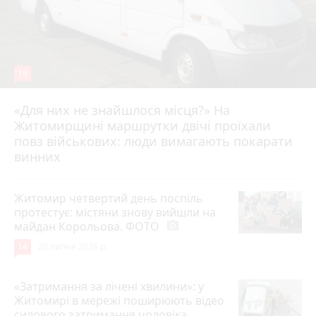
19
«Для них не знайшлося місця?» На
Житомирщині маршрутки двічі проїхали
17 липня 2026 р.
повз військових: люди вимагають покарати
винних
Житомир четвертий день поспіль
протестує: містяни знову вийшли на
майдан Корольова. ФОТО
photo_camera
14
20 липня 2026 р.
«Затримання за лічені хвилини»: у
Житомирі в мережі поширюють відео
силового затримання чоловіка