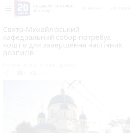
Пишеш ти! Коментує
Всі новини
Обговорен
Житомир
Свято-Михайлівський
кафедральний собор потребує
коштів для завершення настінних
розписів
5 жовтня 2018 р.
Анна Сергієнко
chat_bubble
share
visibility
1
0
112