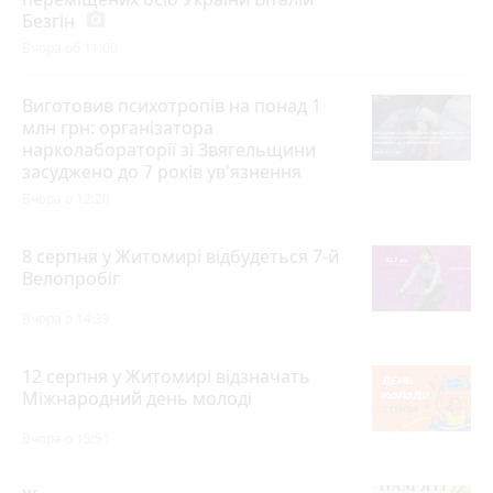
Безгін
photo_camera
Вчора об 11:00
Виготовив психотропів на понад 1
млн грн: організатора
нарколабораторії зі Звягельщини
засуджено до 7 років ув'язнення
Вчора о 12:20
8 серпня у Житомирі відбудеться 7-й
Велопробіг
Вчора о 14:39
12 серпня у Житомирі відзначать
Міжнародний день молоді
Вчора о 15:51