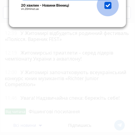
COVID-19
Житомир і житомиряни
12:39
У Житомирі відбудеться родинний фестиваль
«Полісся. Вареник FEST»
12:19
Житомирські триатлети – серед лідерів
чемпіонату України з акватлону!
12:00
У Житомирі започатковують всеукраїнський
конкурс юних музикантів «Richter Junior
Competition»
11:46
Увага! Надзвичайна спека: бережіть себе!
Фішингові посилання
Від читача
Всі новини
Підпишись