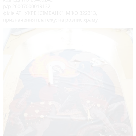
р/р 26007000019132,
філія АТ "УКРЕКСІМБАНК", МФО 322313,
призначення платежу: на розпис храму.