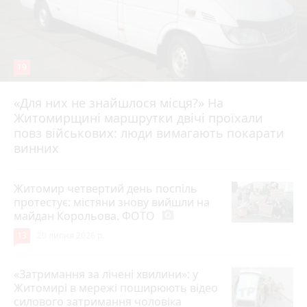
19
«Для них не знайшлося місця?» На
Житомирщині маршрутки двічі проїхали
17 липня 2026 р.
повз військових: люди вимагають покарати
винних
Житомир четвертий день поспіль
протестує: містяни знову вийшли на
майдан Корольова. ФОТО
photo_camera
13
20 липня 2026 р.
«Затримання за лічені хвилини»: у
Житомирі в мережі поширюють відео
силового затримання чоловіка