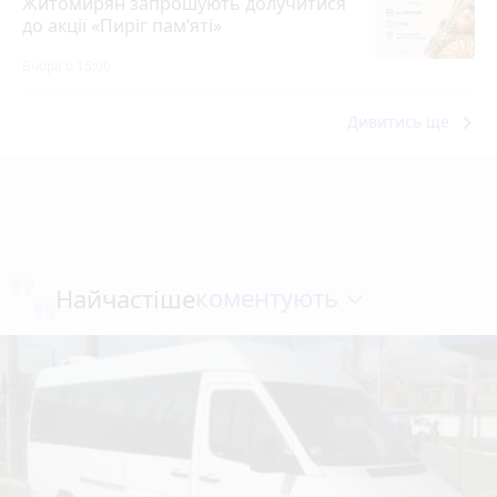
Житомирян запрошують долучитися
до акції «Пиріг пам’яті»
Вчора о 15:00
keyboard_arrow_right
Дивитись ще
коментують
Найчастіше